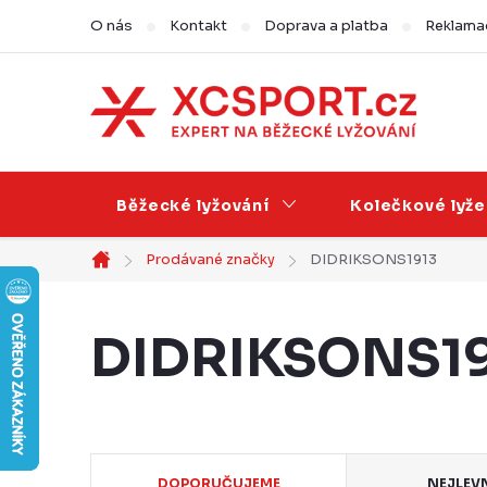
Přejít
O nás
Kontakt
Doprava a platba
Reklamac
na
obsah
Běžecké lyžování
Kolečkové lyže
Prodávané značky
DIDRIKSONS1913
Domů
DIDRIKSONS1
Ř
DOPORUČUJEME
NEJLEV