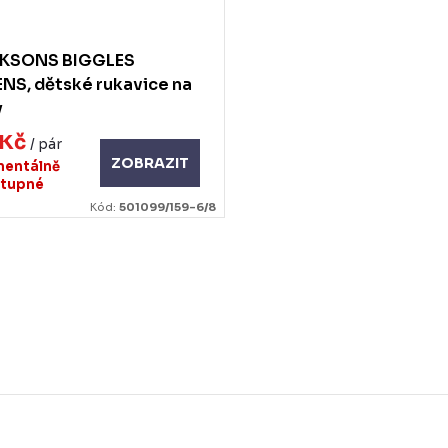
IKSONS BIGGLES
NS, dětské rukavice na
y
 Kč
/ pár
ZOBRAZIT
entálně
tupné
Kód:
501099/159-6/8