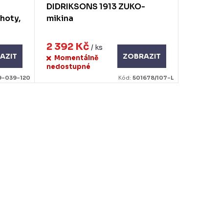
DIDRIKSONS 1913 ZUKO-
hoty,
mikina
2 392 Kč
/ ks
AZIT
ZOBRAZIT
Momentálně
nedostupné
9-039-120
Kód:
501678/107-L