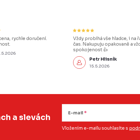
ena, rychle doručení.
Vždy probíhá vše hladce, i na 
ost.
čas. Nakupuju opakovaně a vž
spokojenost 👍
7.5.2026
Petr Hlisník
15.5.2026
E-mail
ách
a slevách
Vložením e-mailu souhlasíte s
podm