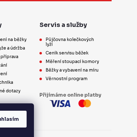
y
Servis a služby
ení na běžky
Půjčovna kolečkových
lyží
yže a údržba
Ceník servisu běžek
 příprava
Měření stoupací komory
ání
Běžky a vybavení na míru
vení
Věrnostní program
chnika
né dotazy
Přijímáme online platby
uhlasím