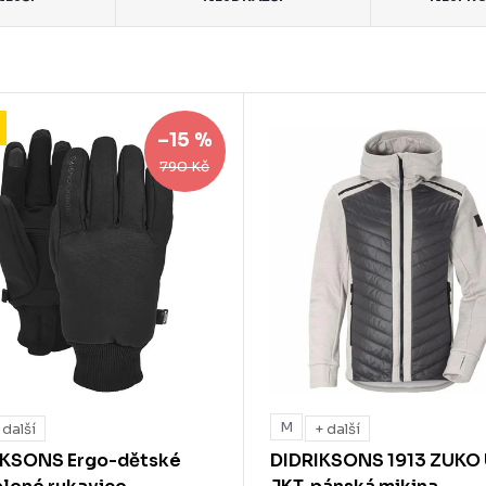
–15 %
790 Kč
M
 další
+ další
IKSONS Ergo-dětské
DIDRIKSONS 1913 ZUKO