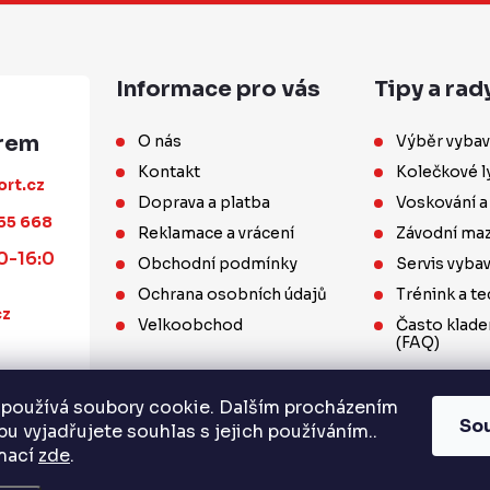
Informace pro vás
Tipy a rad
O nás
Výběr vybav
Kontakt
Kolečkové l
ort.cz
Doprava a platba
Voskování a
55 668
Reklamace a vrácení
Závodní maz
0-16:0
Obchodní podmínky
Servis vyba
Ochrana osobních údajů
Trénink a te
cz
Velkoobchod
Často klade
(FAQ)
používá soubory cookie. Dalším procházením
So
u vyjadřujete souhlas s jejich používáním..
rmací
zde
.