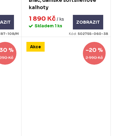
Blac, dámské softshellové
kalhoty
1 890 Kč
/ ks
AZIT
ZOBRAZIT
Skladem
1 ks
187-108/M
Kód:
502755-060-38
Akce
30 %
–20 %
 290 Kč
2 990 Kč