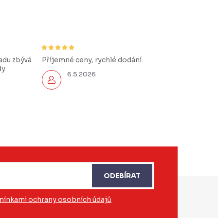
řadu zbývá
Příjemné ceny, rychlé dodání.
dy
6.5.2026
ODEBÍRAT
ínkami ochrany osobních údajů