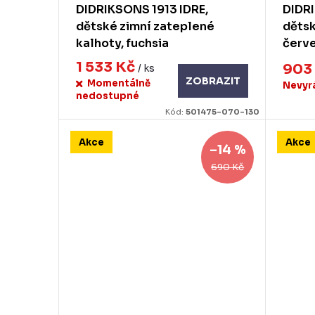
DIDRIKSONS 1913 IDRE,
DIDR
dětské zimní zateplené
dětsk
kalhoty, fuchsia
červ
1 533 Kč
903
/ ks
ZOBRAZIT
Momentálně
Nevyr
nedostupné
Kód:
501475-070-130
Akce
Akce
–14 %
690 Kč