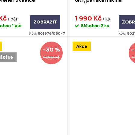
lené rukavice
JKT, pánská mikina
 Kč
1 990 Kč
/ pár
/ ks
ZOBRAZIT
ZOBR
ladem
1 pár
Skladem
2 ks
Kód:
501976/060-7
Kód:
502
Akce
–30 %
–
1 290 Kč
1
ábí se