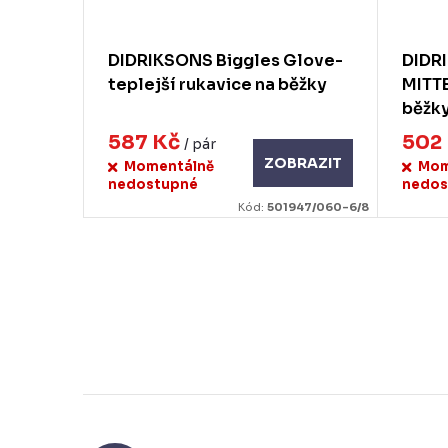
DIDRIKSONS Biggles Glove-
DIDR
teplejší rukavice na běžky
MITTE
běžk
587 Kč
502
/ pár
ZOBRAZIT
Momentálně
Mom
nedostupné
nedos
Kód:
501947/060-6/8
O
v
l
á
d
a