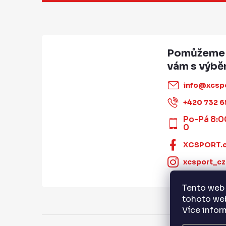
p
a
t
í
info
@
xcsp
+420 732 6
Po-Pá 8:0
0
XCSPORT.
xcsport_cz
Tento web 
tohoto web
Více info