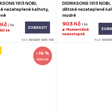
IKSONS 1913 NOBI,
DIDRIKSONS 1913 NOBI,
é nezateplené kalhoty,
dětské nezateplené kal
ené
modré
903 Kč
 Kč
/ ks
/ ks
ZOBRAZIT
ZOBR
Momentálně
ábí se
nedostupné
Kód:
501339-305-130
Kód:
50133
–14 %
590 Kč