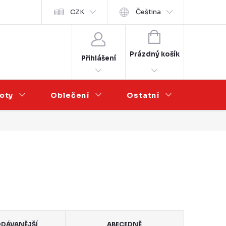
Velkoobchod
CZK
Čeština
NÁKUPNÍ
KOŠÍK
Prázdný košík
Přihlášení
oty
Oblečení
Ostatní
Výprod
DÁVANĚJŠÍ
ABECEDNĚ