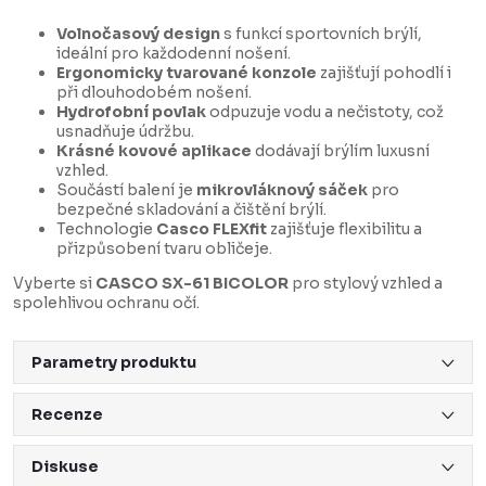
Volnočasový design
s funkcí sportovních brýlí,
ideální pro každodenní nošení.
Ergonomicky tvarované konzole
zajišťují pohodlí i
při dlouhodobém nošení.
Hydrofobní povlak
odpuzuje vodu a nečistoty, což
usnadňuje údržbu.
Krásné kovové aplikace
dodávají brýlím luxusní
vzhled.
Součástí balení je
mikrovláknový sáček
pro
bezpečné skladování a čištění brýlí.
Technologie
Casco FLEXfit
zajišťuje flexibilitu a
přizpůsobení tvaru obličeje.
Vyberte si
CASCO SX-61 BICOLOR
pro stylový vzhled a
spolehlivou ochranu očí.
Parametry produktu
Recenze
Diskuse