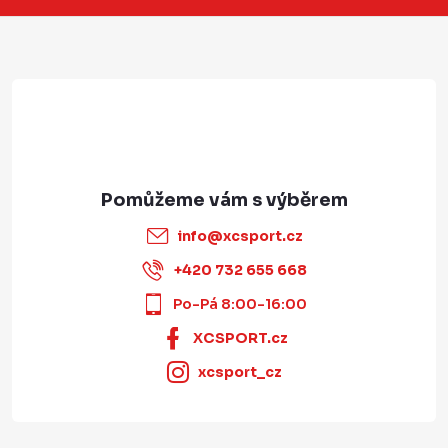
t
í
info
@
xcsport.cz
+420 732 655 668
Po-Pá 8:00-16:00
XCSPORT.cz
xcsport_cz