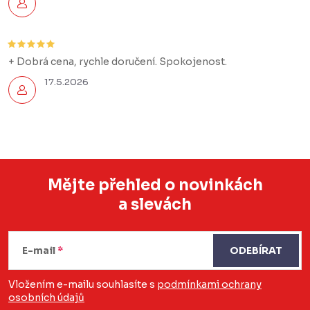
+ Dobrá cena, rychle doručení. Spokojenost.
17.5.2026
Mějte přehled o novinkách
a slevách
Z
á
E-mail
ODEBÍRAT
p
a
Vložením e-mailu souhlasíte s
podmínkami ochrany
osobních údajů