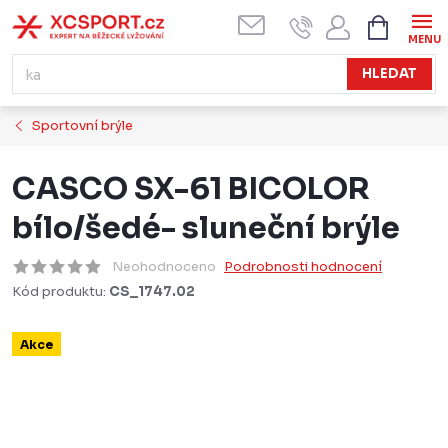
Přejít
NÁKUPN
KOŠÍK
na
obsah
HLEDAT
Sportovní brýle
CASCO SX-61 BICOLOR
bílo/šedé- sluneční brýle
Neohodnoceno
Podrobnosti hodnocení
Kód produktu:
CS_1747.02
Akce