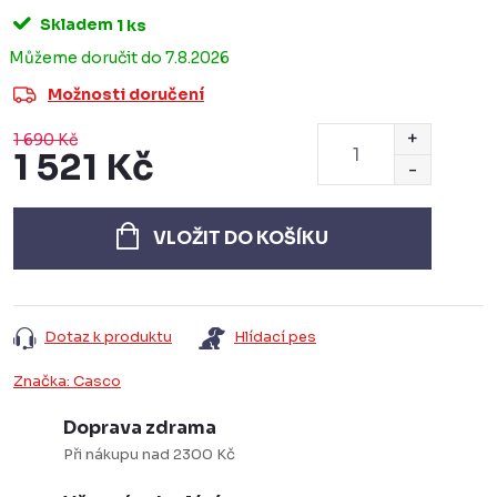
Skladem
1 ks
7.8.2026
Možnosti doručení
1 690 Kč
1 521 Kč
Měrná
cena:
VLOŽIT DO KOŠÍKU
Dotaz k produktu
Hlídací pes
Značka:
Casco
Doprava zdrama
Při nákupu nad 2300 Kč