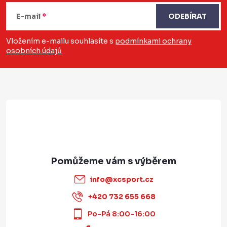
á
E-mail
ODEBÍRAT
p
a
Vložením e-mailu souhlasíte s
podmínkami ochrany
osobních údajů
t
í
info
@
xcsport.cz
+420 732 655 668
Po-Pá 8:00-16:00