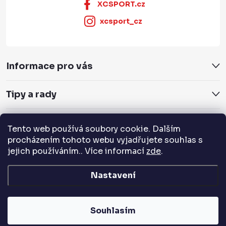
XCSPORT.cz
xcsport_cz
Informace pro vás
Tipy a rady
Servis a služby
Tento web používá soubory cookie. Dalším
procházením tohoto webu vyjadřujete souhlas s
jejich používáním.. Více informací
zde
.
Přijímáme online platby
Nastavení
Copyright 2026
XCSPORT.cz
. Všechna práva vyhrazena.
Souhlasím
Vytvořil Shoptet