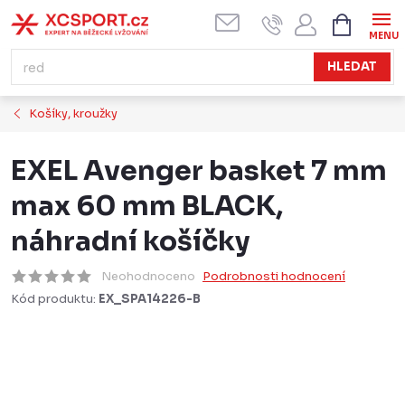
Přejít
NÁKUPN
KOŠÍK
na
obsah
HLEDAT
Košíky, kroužky
EXEL Avenger basket 7 mm
max 60 mm BLACK,
náhradní košíčky
Neohodnoceno
Podrobnosti hodnocení
Kód produktu:
EX_SPA14226-B