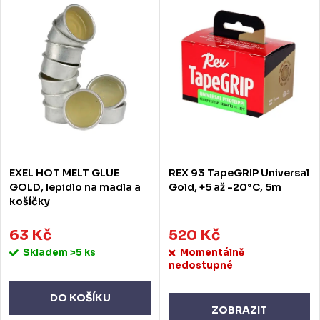
EXEL HOT MELT GLUE
REX 93 TapeGRIP Universal
GOLD, lepidlo na madla a
Gold, +5 až -20°C, 5m
košíčky
63 Kč
520 Kč
Skladem
>5 ks
Momentálně
nedostupné
DO KOŠÍKU
ZOBRAZIT