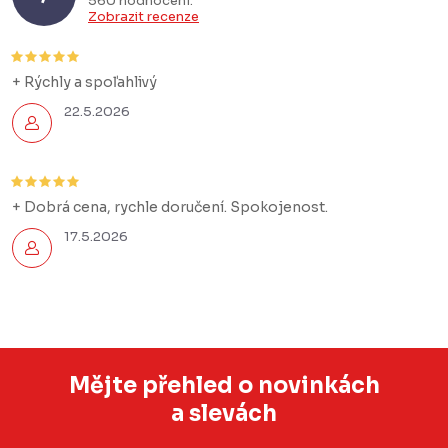
560 hodnocení
Zobrazit recenze
+ Rýchly a spoľahlivý
22.5.2026
+ Dobrá cena, rychle doručení. Spokojenost.
17.5.2026
Mějte přehled o novinkách
a slevách
Z