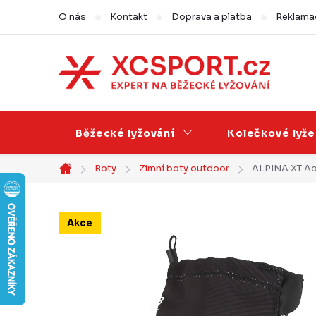
Přejít
O nás
Kontakt
Doprava a platba
Reklamac
na
obsah
Běžecké lyžování
Kolečkové lyže
Boty
Zimní boty outdoor
ALPINA XT Act
Domů
Akce