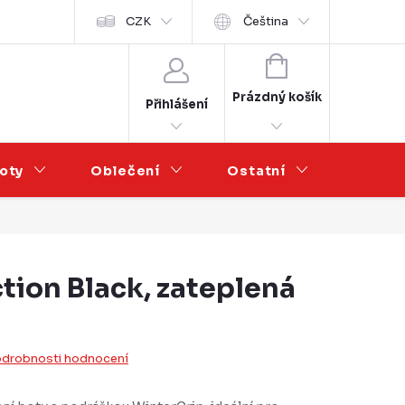
Velkoobchod
CZK
Čeština
NÁKUPNÍ
KOŠÍK
Prázdný košík
Přihlášení
oty
Oblečení
Ostatní
Výprod
tion Black, zateplená
drobnosti hodnocení
u