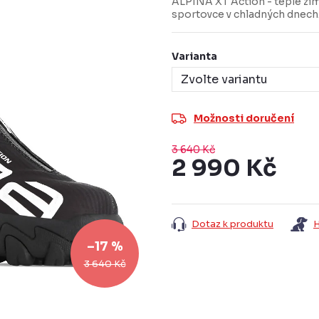
ALPINA XT Action - teplé zim
sportovce v chladných dnech
Varianta
Možnosti doručení
3 640 Kč
2 990 Kč
Měrná
cena:
Dotaz k produktu
H
–17 %
3 640 Kč