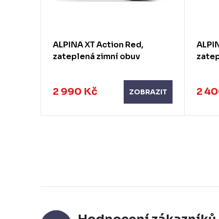
eky na
ALPINA XT Action Red,
ALPIN
zateplená zimní obuv
zatep
2 990 Kč
2 40
RAZIT
ZOBRAZIT