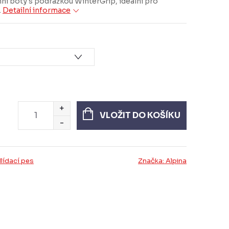
ní boty s podrážkou WinterGrip, ideální pro
.
Detailní informace
VLOŽIT DO KOŠÍKU
lídací pes
Značka:
Alpina