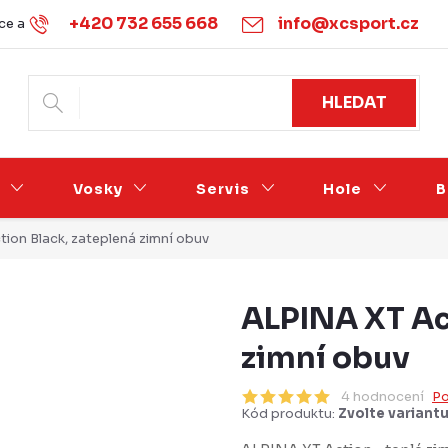
+420 732 655 668
info@xcsport.cz
e a vrácení
Obchodní podmínky
Ochrana osobních údajů
HLEDAT
Vosky
Servis
Hole
B
ion Black, zateplená zimní obuv
ALPINA XT Ac
zimní obuv
4 hodnocení
Po
Kód produktu:
Zvolte variant