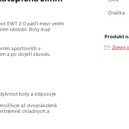
Značka
:
ot EWT 2.0 patří mezi velmi
mním období. Boty mají
Produkt n
Zimní 
vním sportovišti v
m a po dojetí závodu.
odyšnost boty a odpuzuje
 umožňuje až dvojnásobně
i extrémně chladných a