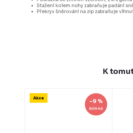
Stažení kolem nohy zabraňuje padání sn
Překryv šněrování na zip zabraňuje vlhnu
K tomut
Akce
–9 %
809 Kč