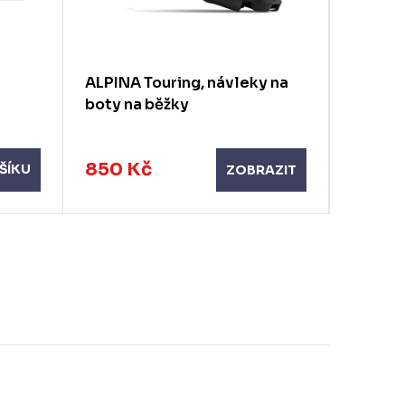
ALPINA Touring, návleky na
ALPINA 
boty na běžky
dětské
850 Kč
1 690
ŠÍKU
ZOBRAZIT