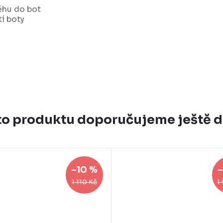
ěhu do bot
tí boty
o produktu doporučujeme ještě 
–10 %
–
1 110 Kč
1