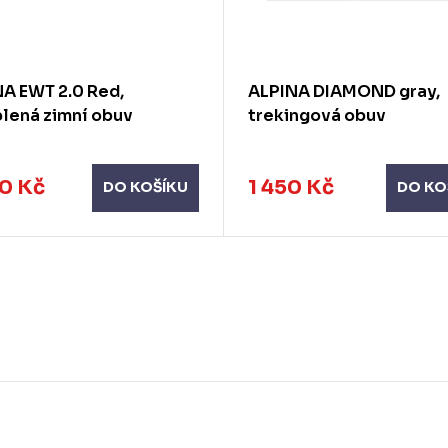
A EWT 2.0 Red,
ALPINA DIAMOND gray,
lená zimní obuv
trekingová obuv
0 Kč
1 450 Kč
DO KOŠÍKU
DO KO