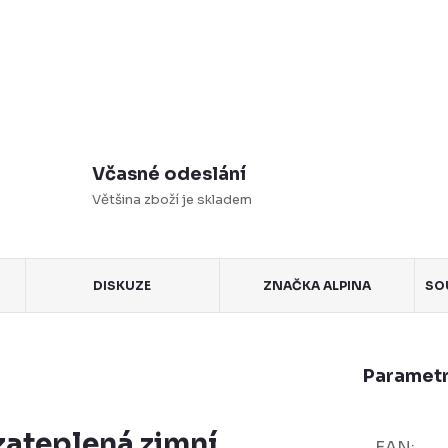
Včasné odeslání
Většina zboží je skladem
DISKUZE
ZNAČKA
ALPINA
SO
Parametr
zateplená zimní
EAN
: