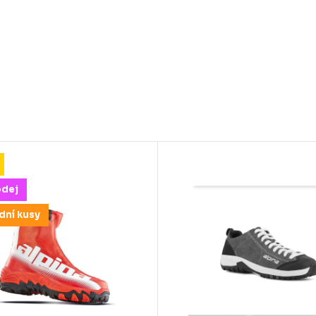
odej
dní kusy