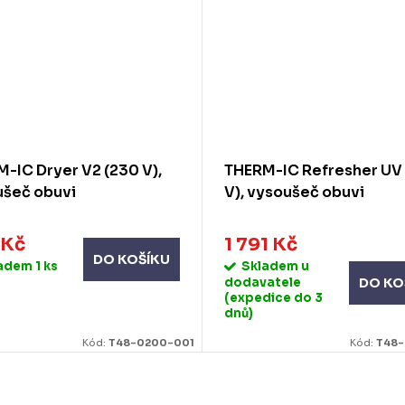
-IC Dryer V2 (230 V),
THERM-IC Refresher UV
ušeč obuvi
V), vysoušeč obuvi
 Kč
1 791 Kč
DO KOŠÍKU
ladem
1 ks
Skladem u
dodavatele
DO KO
(expedice do 3
dnů)
Kód:
T48-0200-001
Kód:
T48-