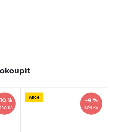
dokoupit
Akce
10 %
–9 %
 990 Kč
809 Kč