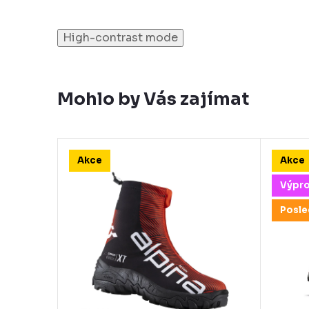
High-contrast mode
Mohlo by Vás zajímat
Akce
Akce
Výpr
Posle