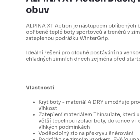
obuv
ALPINA XT Action je nástupcem oblíbených b
oblíbené teplé boty sportovců a trenérů v zi
zateplenou podrážku WinterGrip.
Ideální řešení pro dlouhé postávání na venko
chladných zimních dnech zejména před starte
Vlastnosti
Kryt boty - materiál 4 DRY umožňuje pr
vlhkost
Zateplení materiálem Thinsulate, která
větší tepelnou izolaci boty, dokonce v 
vlhkých podmínkách
Voděodolný zip na překryvu šněrování
Podrážka se zimním vzorkem, EVA/guma