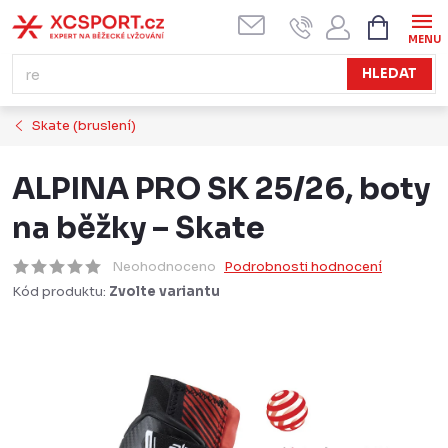
Přejít
NÁKUPN
KOŠÍK
na
obsah
HLEDAT
Skate (bruslení)
ALPINA PRO SK 25/26, boty
na běžky – Skate
Neohodnoceno
Podrobnosti hodnocení
Kód produktu:
Zvolte variantu