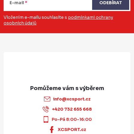
E-mail
ODEBÍRAT
p
a
Vložením e-mailu souhlasíte s
podmínkami ochrany
osobních údajů
t
í
info
@
xcsport.cz
+420 732 655 668
Po-Pá 8:00-16:00
XCSPORT.cz