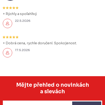
+ Rýchly a spoľahlivý
22.5.2026
+ Dobrá cena, rychle doručení. Spokojenost.
17.5.2026
Mějte přehled o novinkách
a slevách
Z
á