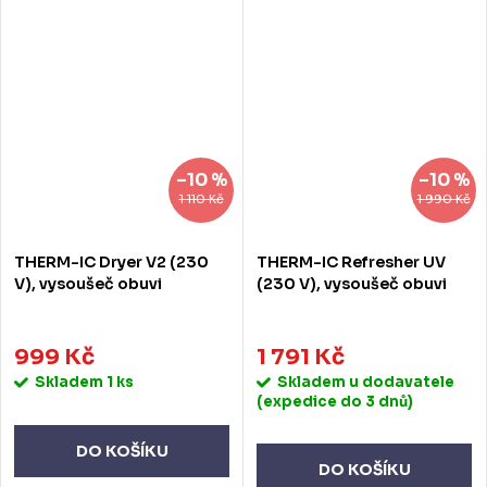
–10 %
–10 %
1 110 Kč
1 990 Kč
THERM-IC Dryer V2 (230
THERM-IC Refresher UV
V), vysoušeč obuvi
(230 V), vysoušeč obuvi
999 Kč
1 791 Kč
Skladem
1 ks
Skladem u dodavatele
(expedice do 3 dnů)
DO KOŠÍKU
DO KOŠÍKU