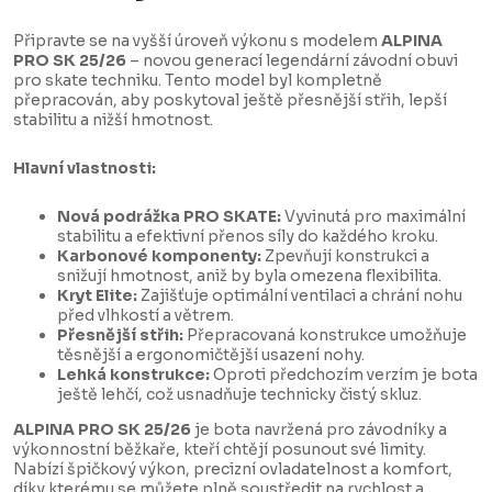
Připravte se na vyšší úroveň výkonu s modelem
ALPINA
PRO SK 25/26
– novou generací legendární závodní obuvi
pro skate techniku. Tento model byl kompletně
přepracován, aby poskytoval ještě přesnější střih, lepší
stabilitu a nižší hmotnost.
Hlavní vlastnosti:
Nová podrážka PRO SKATE:
Vyvinutá pro maximální
stabilitu a efektivní přenos síly do každého kroku.
Karbonové komponenty:
Zpevňují konstrukci a
snižují hmotnost, aniž by byla omezena flexibilita.
Kryt Elite:
Zajišťuje optimální ventilaci a chrání nohu
před vlhkostí a větrem.
Přesnější střih:
Přepracovaná konstrukce umožňuje
těsnější a ergonomičtější usazení nohy.
Lehká konstrukce:
Oproti předchozím verzím je bota
ještě lehčí, což usnadňuje technicky čistý skluz.
ALPINA PRO SK 25/26
je bota navržená pro závodníky a
výkonnostní běžkaře, kteří chtějí posunout své limity.
Nabízí špičkový výkon, precizní ovladatelnost a komfort,
díky kterému se můžete plně soustředit na rychlost a