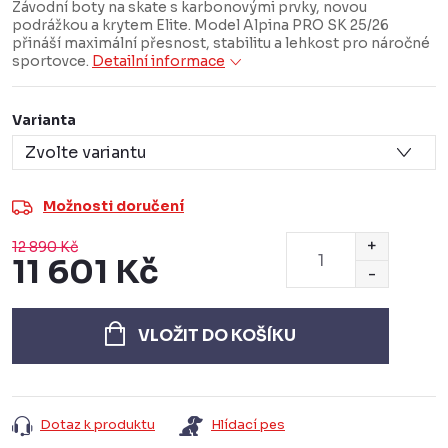
Závodní boty na skate s karbonovými prvky, novou
podrážkou a krytem Elite. Model Alpina PRO SK 25/26
přináší maximální přesnost, stabilitu a lehkost pro náročné
sportovce.
Detailní informace
Varianta
Možnosti doručení
12 890 Kč
11 601 Kč
Měrná
cena:
VLOŽIT DO KOŠÍKU
Dotaz k produktu
Hlídací pes