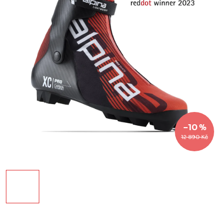
–10 %
12 890 Kč