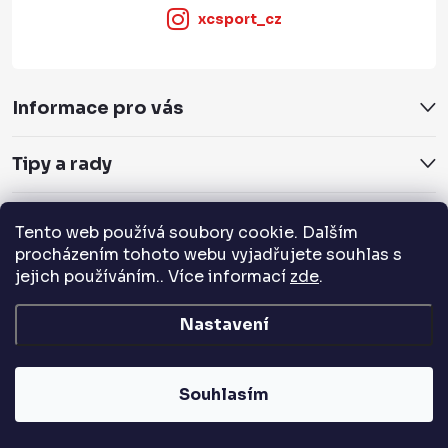
xcsport_cz
Informace pro vás
Tipy a rady
Servis a služby
Tento web používá soubory cookie. Dalším
procházením tohoto webu vyjadřujete souhlas s
Přijímáme online platby
jejich používáním.. Více informací
zde
.
Nastavení
Copyright 2026
XCSPORT.cz
. Všechna práva vyhrazena.
Souhlasím
Vytvořil Shoptet