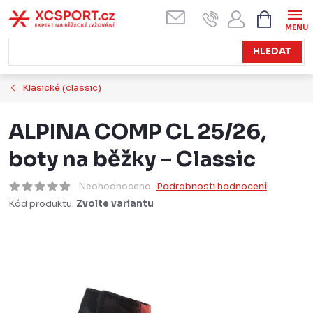
Přejít
NÁKUPN
KOŠÍK
na
obsah
HLEDAT
Klasické (classic)
ALPINA COMP CL 25/26,
boty na běžky – Classic
Neohodnoceno
Podrobnosti hodnocení
Kód produktu:
Zvolte variantu