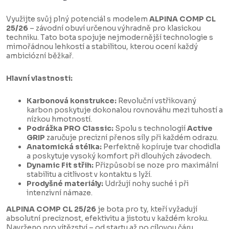
Využijte svůj plný potenciál s modelem
ALPINA COMP CL
25/26
– závodní obuví určenou výhradně pro klasickou
techniku. Tato bota spojuje nejmodernější technologie s
mimořádnou lehkostí a stabilitou, kterou ocení každý
ambiciózní běžkař.
Hlavní vlastnosti:
Karbonová konstrukce:
Revoluční vstřikovaný
karbon poskytuje dokonalou rovnováhu mezi tuhostí a
nízkou hmotností.
Podrážka PRO Classic:
Spolu s technologií
Active
GRIP
zaručuje precizní přenos síly při každém odrazu.
Anatomická stélka:
Perfektně kopíruje tvar chodidla
a poskytuje vysoký komfort při dlouhých závodech.
Dynamic Fit střih:
Přizpůsobí se noze pro maximální
stabilitu a citlivost v kontaktu s lyží.
Prodyšné materiály:
Udržují nohy suché i při
intenzivní námaze.
ALPINA COMP CL 25/26
je bota pro ty, kteří vyžadují
absolutní preciznost, efektivitu a jistotu v každém kroku.
Navrženo pro vítězství – od startu až po cílovou čáru.