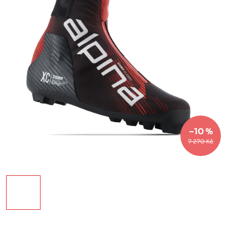
–10 %
7 270 Kč