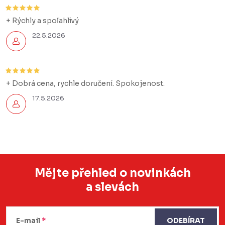
+ Rýchly a spoľahlivý
22.5.2026
+ Dobrá cena, rychle doručení. Spokojenost.
17.5.2026
Mějte přehled o novinkách
a slevách
Z
á
E-mail
ODEBÍRAT