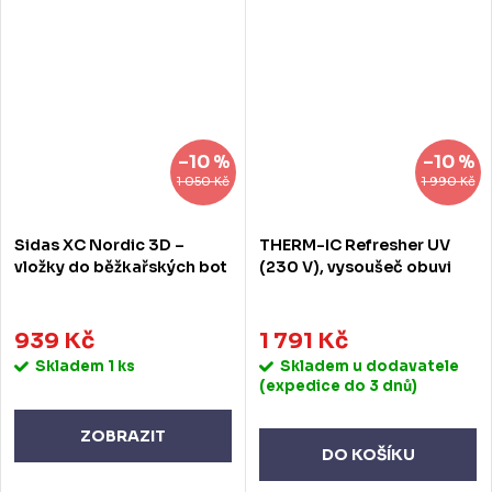
–10 %
–10 %
1 050 Kč
1 990 Kč
Sidas XC Nordic 3D –
THERM-IC Refresher UV
vložky do běžkařských bot
(230 V), vysoušeč obuvi
939 Kč
1 791 Kč
Skladem
1 ks
Skladem u dodavatele
(expedice do 3 dnů)
ZOBRAZIT
DO KOŠÍKU