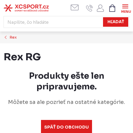
Prejsť
NÁKUPN
KOŠÍK
na
obsah
HĽADAŤ
Rex
Rex RG
Produkty ešte len
pripravujeme.
Môžete sa ale pozrieť na ostatné kategórie.
SPÄŤ DO OBCHODU