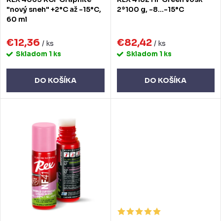
d
d
"nový sneh" +2°C až -15°C,
2*100 g, -8...-15°C
60 ml
u
u
k
€12,36
€82,42
k
/ ks
/ ks
Skladom
1 ks
Skladom
1 ks
t
t
o
o
DO KOŠÍKA
DO KOŠÍKA
v
v