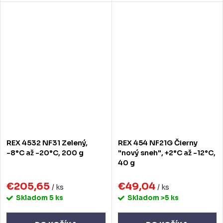
REX 4532 NF31 Zelený,
REX 454 NF21G Čierny
-8°C až -20°C, 200 g
"nový sneh", +2°C až -12°C,
40 g
€205,65
€49,04
/ ks
/ ks
Skladom
5 ks
Skladom
>5 ks