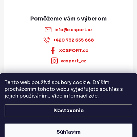
info
@
xcsport.cz
+420 732 655 668
XCSPORT.cz
xcsport_cz
Tento web používá soubory cookie. Dalším
Informace pro vás
procházením tohoto webu vyjadřujete souhlas s
jejich používáním.. Více informací
zde
.
Servis a služby
Nastavenie
Copyright 2026
XCSPORT.cz
. Všetky práva vyhradené.
Súhlasím
Vytvoril Shoptet