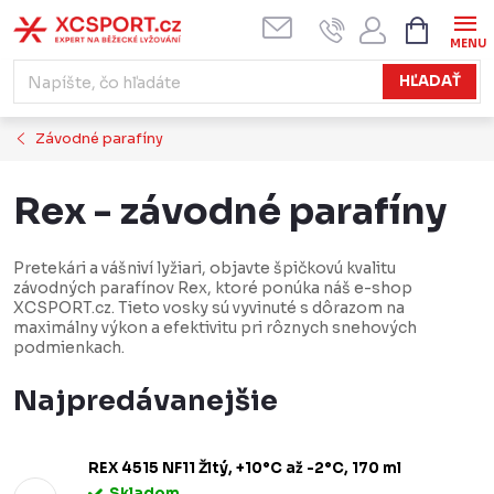
Prejsť
NÁKUPN
KOŠÍK
na
obsah
HĽADAŤ
Závodné parafíny
Rex - závodné parafíny
Pretekári a vášniví lyžiari, objavte špičkovú kvalitu
závodných parafínov Rex, ktoré ponúka náš e-shop
XCSPORT.cz. Tieto vosky sú vyvinuté s dôrazom na
maximálny výkon a efektivitu pri rôznych snehových
podmienkach.
Najpredávanejšie
REX 4515 NF11 Žltý, +10°C až -2°C, 170 ml
Skladom