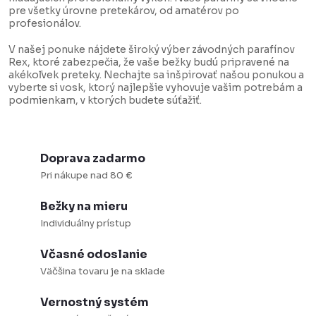
p
o
pre všetky úrovne pretekárov, od amatérov po
r
v
profesionálov.
v
a
V našej ponuke nájdete široký výber závodných parafínov
k
n
Rex, ktoré zabezpečia, že vaše bežky budú pripravené na
akékoľvek preteky. Nechajte sa inšpirovať našou ponukou a
y
i
vyberte si vosk, ktorý najlepšie vyhovuje vašim potrebám a
v
podmienkam, v ktorých budete súťažiť.
e
ý
p
Doprava zadarmo
i
Pri nákupe nad 80 €
s
u
Bežky na mieru
Individuálny prístup
Včasné odoslanie
Väčšina tovaru je na sklade
Vernostný systém