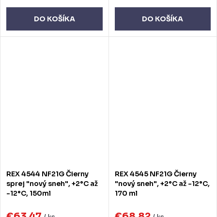
DO KOŠÍKA
DO KOŠÍKA
REX 4544 NF21G Čierny
REX 4545 NF21G Čierny
sprej "nový sneh", +2°C až
"nový sneh", +2°C až -12°C,
-12°C, 150ml
170 ml
€63,47
€68,82
/ ks
/ ks