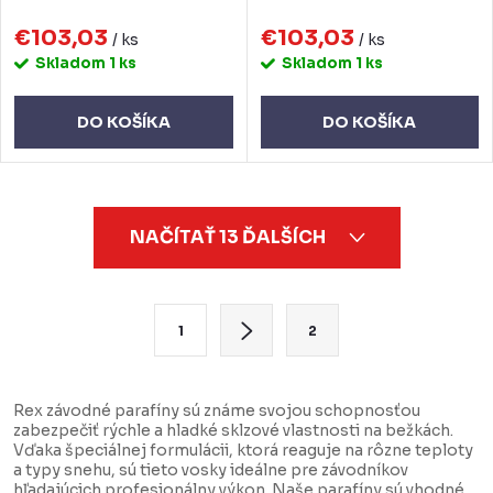
€103,03
€103,03
/ ks
/ ks
Skladom
1 ks
Skladom
1 ks
DO KOŠÍKA
DO KOŠÍKA
O
NAČÍTAŤ 13 ĎALŠÍCH
v
l
á
S
1
2
d
t
a
r
c
á
Rex závodné parafíny sú známe svojou schopnosťou
zabezpečiť rýchle a hladké sklzové vlastnosti na bežkách.
i
n
Vďaka špeciálnej formulácii, ktorá reaguje na rôzne teploty
e
k
a typy snehu, sú tieto vosky ideálne pre závodníkov
hľadajúcich profesionálny výkon. Naše parafíny sú vhodné