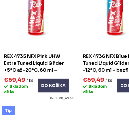
p
s
p
o
d
o
u
d
REX 4735 NFX Pink UHW
REX 4736 NFX Blue 
k
u
Extra Tuned Liquid Glider
Tuned Liquid Glider
+5°C až -20°C, 60 ml –
-12°C, 60 ml – bezf
k
bezfluórový sklzný vosk
sklzný vosk
o
€59,49
€59,49
/ ks
/ ks
DO KOŠÍKA
DO 
Skladom
Skladom
v
o
>5 ks
>5 ks
Kód:
RX_4735
v
Tip