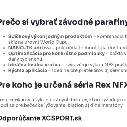
O
v
Prečo si vybrať závodné parafí
á
d
Špičkový výkon jedným produktom
– kombinácia N
sklz na úrovni World Cupu.
a
NANO-TK aditíva
– pokročilá technológia dostupn
c
Optimalizácia pre konkrétne podmienky
– každá v
daný typ snehu.
Ideálna finálna vrstva
– zvýrazňuje výkon NFX práš
e
Rýchla aplikácia
– ideálne pre pretekárov aj servisné
p
Pre koho je určená séria Rex NF
v
k
re pretekárov a výkonnostných bežcov, ktorí vyžadujú max
odí sa pre bežecké lyžovanie, biatlon aj dlhé maratóny.
y
v
Odporúčanie XCSPORT.sk
ý