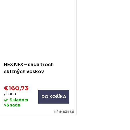
REX NFX – sada troch
sklzných voskov
€160,73
/ sada
DO KOŠÍKA
Skladom
>5 sada
Kód:
83486