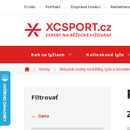
Prejsť
O nás
Kontakt
Doprava tovaru
Reklamace,
na
obsah
Beh na lyžiach
Kolieskové lyže
Vosky
Skluzné vosky na běžky, lyže a snow
Domov
B
o
č
Cena
n
S