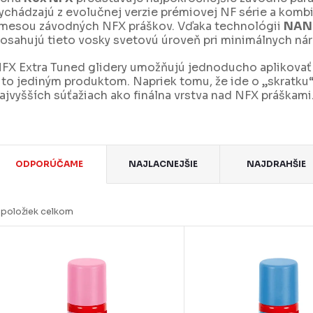
ychádzajú z evolučnej verzie prémiovej NF série a komb
mesou závodných NFX práškov. Vďaka technológii
NAN
osahujú tieto vosky svetovú úroveň pri minimálnych nár
FX Extra Tuned glidery umožňujú jednoducho aplikova
 to jediným produktom. Napriek tomu, že ide o „skratku“
ajvyšších súťažiach ako finálna vrstva nad NFX práškami
R
ODPORÚČAME
NAJLACNEJŠIE
NAJDRAHŠIE
a
d
položiek celkom
e
V
n
ý
p
e