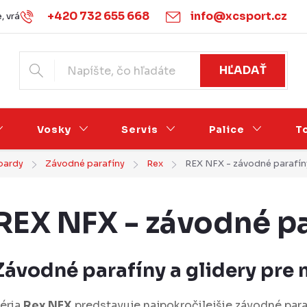
+420 732 655 668
info@xcsport.cz
 vrácení zboží
Obchodné podmienky
Podmínky ochrany o
HĽADAŤ
Vosky
Servis
Palice
T
boardy
Závodné parafíny
Rex
REX NFX - závodné parafín
REX NFX - závodné pa
Závodné parafíny a glidery pre
éria
Rex NFX
predstavuje najpokročilejšie závodné paraf