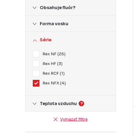
Obsahuje fluór?
r
Forma vosku
r
Série
Rex NF
25
Rex HF
3
t
Rex RCF
1
Rex NFX
4
t
Teplota vzduchu
?
Vymazať filtre