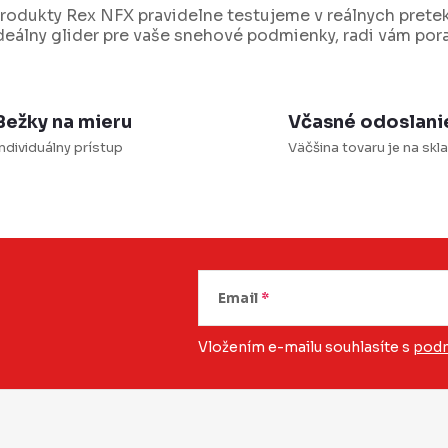
p
rodukty Rex NFX pravidelne testujeme v reálnych prete
deálny glider pre vaše snehové podmienky, radi vám por
u
Bežky na mieru
Včasné odoslani
ndividuálny prístup
Väčšina tovaru je na skl
Email
Vložením e-mailu souhlasíte s
podm