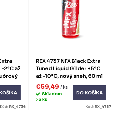
Extra
REX 4737 NFX Black Extra
 -2°C až
Tuned Liquid Glider +5°C
luórový
až -10°C, nový sneh, 60 ml
€59,49
/ ks
KOŠÍKA
DO KOŠÍKA
Skladom
>5 ks
Kód:
RX_4736
Kód:
RX_4737