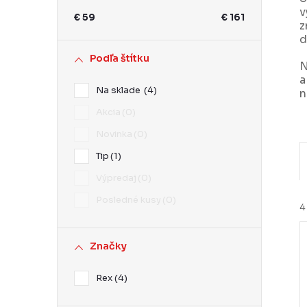
ý
v
€
59
€
161
z
p
d
a
Podľa štítku
N
n
a
Na sklade
4
n
e
Akcia
0
l
Novinka
0
Tip
1
Výpredaj
0
Posledné kusy
0
4
Značky
i
Rex
4
i