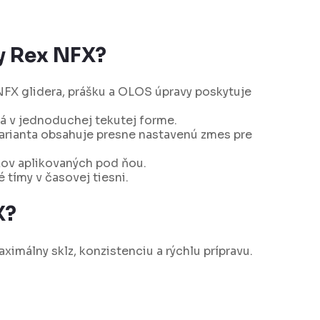
ny Rex NFX?
FX glidera, prášku a OLOS úpravy poskytuje
á v jednoduchej tekutej forme.
arianta obsahuje presne nastavenú zmes pre
kov aplikovaných pod ňou.
 tímy v časovej tiesni.
X?
imálny sklz, konzistenciu a rýchlu prípravu.