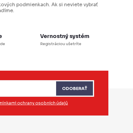
kových podmienkach. Ak si neviete vybrať
adíme.
e
Vernostný systém
ade
Registráciou ušetríte
ODOBERAŤ
ínkami ochrany osobních údajů