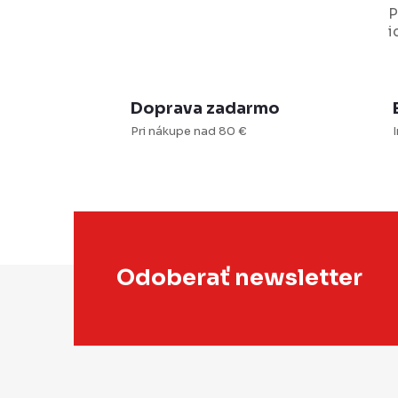
P
i
i
s
Doprava zadarmo
Pri nákupe nad 80 €
I
Z
Odoberať newsletter
á
p
ä