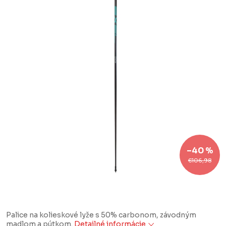
–40 %
€106,98
Palice na kolieskové lyže s 50% carbonom, závodným
madlom a pútkom.
Detailné informácie