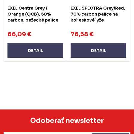
EXEL Centra Grey /
EXEL SPECTRA Grey/Red,
Orange (QCB), 50%
70% carbon palice na
carbon, bežecké palice
kolieskové lyže
66,09 €
76,58 €
DETAIL
DETAIL
Odoberať newsletter
Z