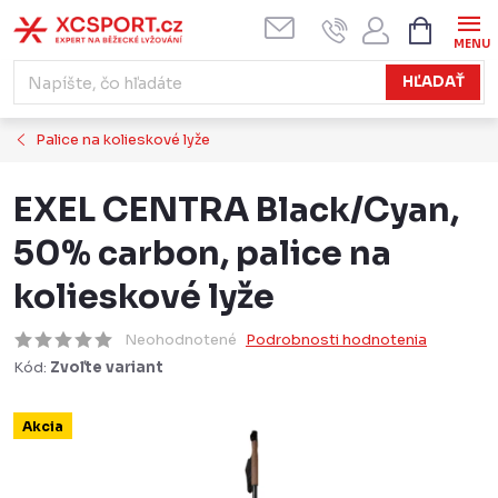
Prejsť
NÁKUPN
KOŠÍK
na
obsah
HĽADAŤ
Palice na kolieskové lyže
EXEL CENTRA Black/Cyan,
50% carbon, palice na
kolieskové lyže
Neohodnotené
Podrobnosti hodnotenia
Kód:
Zvoľte variant
Akcia