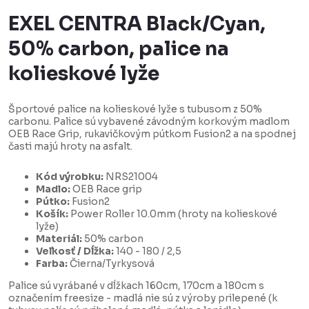
EXEL CENTRA Black/Cyan,
50% carbon, palice na
kolieskové lyže
Športové palice na kolieskové lyže s tubusom z 50%
carbonu. Palice sú vybavené závodným korkovým madlom
OEB Race Grip, rukavičkovým pútkom Fusion2 a na spodnej
časti majú hroty na asfalt.
Kód výrobku:
NRS21004
Madlo:
OEB Race grip
Pútko:
Fusion2
Košík:
Power Roller 10.0mm (hroty na kolieskové
lyže)
Materiál:
50% carbon
Veľkosť / Dĺžka:
140 - 180 / 2,5
Farba:
Čierna/Tyrkysová
Palice sú vyrábané v dĺžkach 160cm, 170cm a 180cm s
označením freesize - madlá nie sú z výroby prilepené (k