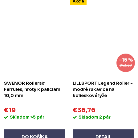
Akcia
–15 %
€43,37
SWENOR Rollerski
LILLSPORT Legend Roller -
Ferrules, hroty k paliciam
modré rukavice na
10,0 mm
kolieskové lyže
€19
€36,76
Skladom
>5 pár
Skladom
2 pár
DO KOŠÍKA
DETAIL