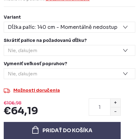
Variant
Skrátiť palice na požadovanú dĺžku?
Vymeniť veľkosť popruhov?
Možnosti doručenia
€106,98
€64,19
Jednotková
cena:
PRIDAŤ DO KOŠÍKA