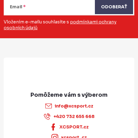
á
Email
ODOBERAŤ
p
Vložením e-mailu souhlasíte s
podmínkami ochrany
osobních údajů
ä
t
i
e
info
@
xcsport.cz
+420 732 655 668
XCSPORT.cz
xcsport_cz