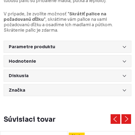
tubusu palíc sú pribalené madlá, pútka a lepidlo).
V prípade, že zvolíte možnosť "
Skrátiť palice na
požadovanú dĺžku
", skrátime vám palice na vami
požadovanú dĺžku a osadíme ich madlami a pútkom.
Skrátenie palíc je zdarma.
Parametre produktu
Hodnotenie
Diskusia
Značka
Súvisiaci tovar