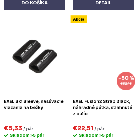
o
o
DO KOŠÍKA
DETAIL
v
v
Akcia
–30 %
€32,18
EXEL Ski Sleeve, nasúvacie
EXEL Fusion2 Strap Black,
viazania na bežky
náhradné pútka, stiahnuté
z palíc
€5,33
€22,51
/ pár
/ pár
Skladom
>5 pár
Skladom
>5 pár