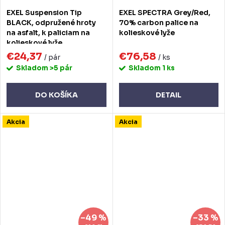
EXEL Suspension Tip
EXEL SPECTRA Grey/Red,
BLACK, odpružené hroty
70% carbon palice na
na asfalt, k paliciam na
kolieskové lyže
kolieskové lyže
€24,37
€76,58
/ pár
/ ks
Skladom
>5 pár
Skladom
1 ks
DO KOŠÍKA
DETAIL
Akcia
Akcia
–49 %
–33 %