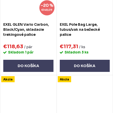
–20 %
€148,29
EXEL GLEN Vario Carbon,
EXEL Pole Bag Large,
Black/Cyan, skladacie
tubus/vak na bežecké
trekingové palice
palice
€118,63
€117,31
/ pár
/ ks
Skladom
1 pár
Skladom
3 ks
DO KOŠÍKA
DO KOŠÍKA
Akcia
Akcia