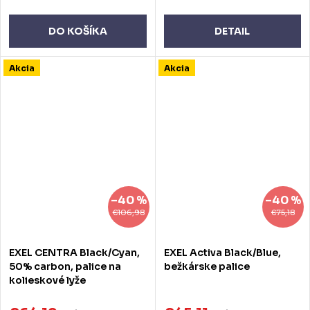
DO KOŠÍKA
DETAIL
Akcia
Akcia
–40 %
–40 %
€106,98
€75,18
EXEL CENTRA Black/Cyan,
EXEL Activa Black/Blue,
50% carbon, palice na
bežkárske palice
kolieskové lyže