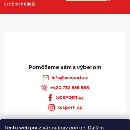
ý
osobních údajů
ä
p
t
i
i
s
e
u
info
@
xcsport.cz
+420 732 655 668
XCSPORT.cz
xcsport_cz
Tento web používá soubory cookie. Dalším