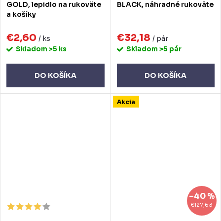
GOLD, lepidlo na rukoväte
BLACK, náhradné rukoväte
a košíky
€2,60
€32,18
/ ks
/ pár
Skladom
>5 ks
Skladom
>5 pár
DO KOŠÍKA
DO KOŠÍKA
Akcia
–40 %
€127,63