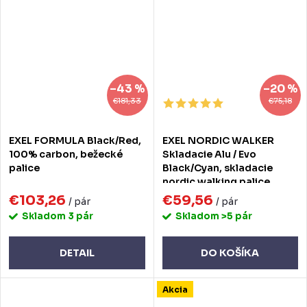
–43 %
–20 %
€181,33
€75,18
EXEL FORMULA Black/Red,
EXEL NORDIC WALKER
100% carbon, bežecké
Skladacie Alu / Evo
palice
Black/Cyan, skladacie
nordic walking palice
€103,26
€59,56
/ pár
/ pár
Skladom
3 pár
Skladom
>5 pár
DETAIL
DO KOŠÍKA
Akcia