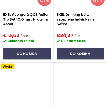
€26,81
€36,76
EXEL Avenger2 QCB Roller
EXEL Drinking belt,
Tip Set 10,0 mm, Hroty na
zateplená ľadvinka na
Asfalt
bežky
€13,63
€24,37
/ pár
/ ks
Skladom
>5 pár
Skladom
>5 ks
DO KOŠÍKA
DO KOŠÍKA
Akcia