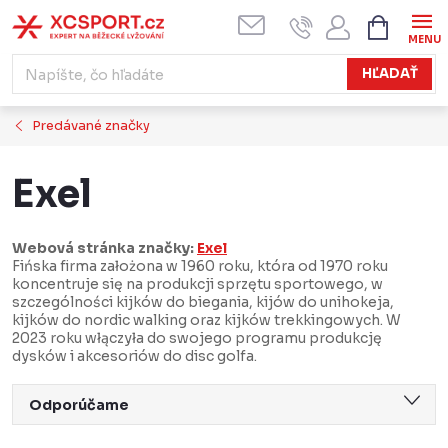
Prejsť
NÁKUPN
KOŠÍK
na
obsah
HĽADAŤ
Predávané značky
Exel
Webová stránka značky:
Exel
Fińska firma założona w 1960 roku, która od 1970 roku
koncentruje się na produkcji sprzętu sportowego, w
szczególności kijków do biegania, kijów do unihokeja,
kijków do nordic walking oraz kijków trekkingowych. W
2023 roku włączyła do swojego programu produkcję
dysków i akcesoriów do disc golfa.
R
Odporúčame
a
Najlacnejšie