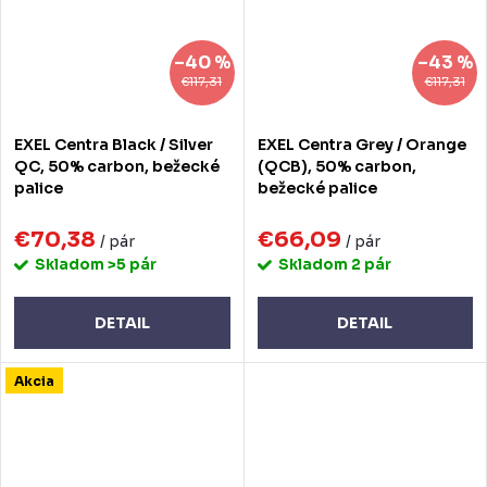
–40 %
–43 %
€117,31
€117,31
EXEL Centra Black / Silver
EXEL Centra Grey / Orange
QC, 50% carbon, bežecké
(QCB), 50% carbon,
palice
bežecké palice
€70,38
€66,09
/ pár
/ pár
Skladom
>5 pár
Skladom
2 pár
DETAIL
DETAIL
Akcia