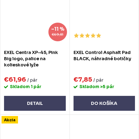
–11 %
€69,81
EXEL Centra XP-45, Pink
EXEL Control Asphalt Pad
Big logo, palice na
BLACK, náhradné botičky
kolieskové lyže
€61,96
€7,85
/ pár
/ pár
Skladom
1 pár
Skladom
>5 pár
DETAIL
DO KOŠÍKA
Akcia