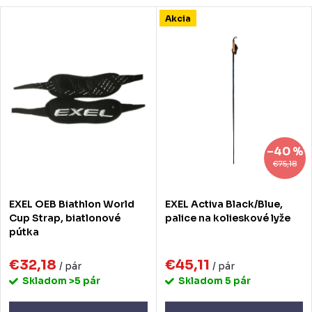
d
V
Akcia
Najdrahšie
e
ý
Najpredávanejšie
n
p
Abecedne
i
i
e
s
p
p
–40 %
r
r
€75,18
o
o
EXEL OEB Biathlon World
EXEL Activa Black/Blue,
d
d
Cup Strap, biatlonové
palice na kolieskové lyže
pútka
u
u
k
€32,18
€45,11
k
/ pár
/ pár
Skladom
>5 pár
Skladom
5 pár
t
t