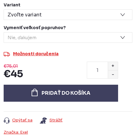
Variant
Vymeniť veľkosť popruhov?
Možnosti doručenia
€75,01
€45
Jednotková
cena:
PRIDAŤ DO KOŠÍKA
Opýtať sa
Strážiť
Značka:
Exel