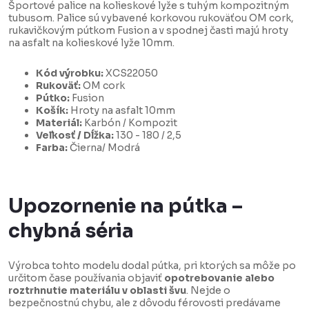
Športové palice na kolieskové lyže s tuhým kompozitným
tubusom. Palice sú vybavené korkovou rukoväťou OM cork,
rukavičkovým pútkom Fusion a v spodnej časti majú hroty
na asfalt na kolieskové lyže 10mm.
Kód výrobku:
XCS22050
Rukoväť:
OM cork
Pútko:
Fusion
Košík:
Hroty na asfalt 10mm
Materiál:
Karbón / Kompozit
Veľkosť / Dĺžka:
130 - 180 / 2,5
Farba:
Čierna/ Modrá
Upozornenie na pútka –
chybná séria
Výrobca tohto modelu dodal pútka, pri ktorých sa môže po
určitom čase používania objaviť
opotrebovanie alebo
roztrhnutie materiálu v oblasti švu
. Nejde o
bezpečnostnú chybu, ale z dôvodu férovosti predávame