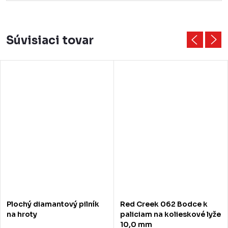
Súvisiaci tovar
Plochý diamantový pilník
Red Creek 062 Bodce k
na hroty
paliciam na kolieskové lyže
10,0 mm