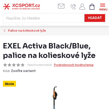
Prejsť
NÁKUPN
KOŠÍK
na
obsah
HĽADAŤ
Palice na kolieskové lyže
EXEL Activa Black/Blue,
palice na kolieskové lyže
Neohodnotené
Podrobnosti hodnotenia
Kód:
Zvoľte variant
Akcia