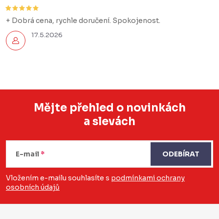
+ Dobrá cena, rychle doručení. Spokojenost.
17.5.2026
Mějte přehled o novinkách
a slevách
Z
á
E-mail
ODEBÍRAT
p
a
Vložením e-mailu souhlasíte s
podmínkami ochrany
osobních údajů
t
í