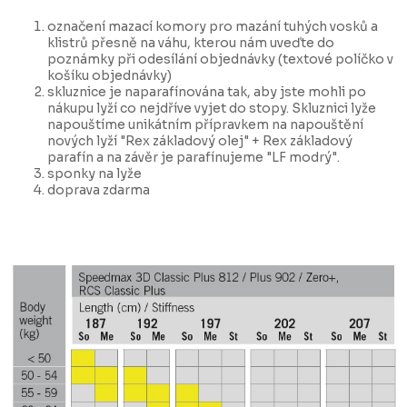
označení mazací komory pro mazání tuhých vosků a
klistrů přesně na váhu, kterou nám uveďte do
poznámky při odesílání objednávky (textové políčko v
košíku objednávky)
skluznice je naparafínována tak, aby jste mohli po
nákupu lyží co nejdříve vyjet do stopy. Skluznici lyže
napouštíme unikátním přípravkem na napouštění
nových lyží "Rex základový olej" + Rex základový
parafín a na závěr je parafínujeme "LF modrý".
sponky na lyže
doprava zdarma