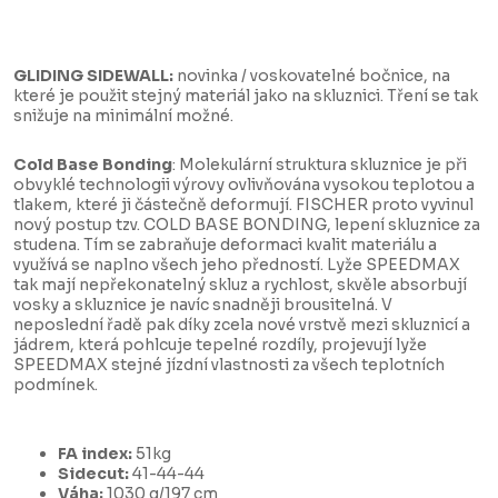
GLIDING SIDEWALL:
novinka / voskovatelné bočnice, na
které je použit stejný materiál jako na skluznici. Tření se tak
snižuje na minimální možné.
Cold Base Bonding
: Molekulární struktura skluznice je při
obvyklé technologii výrovy ovlivňována vysokou teplotou a
tlakem, které ji částečně deformují. FISCHER proto vyvinul
nový postup tzv. COLD BASE BONDING, lepení skluznice za
studena. Tím se zabraňuje deformaci kvalit materiálu a
využívá se naplno všech jeho předností. Lyže SPEEDMAX
tak mají nepřekonatelný skluz a rychlost, skvěle absorbují
vosky a skluznice je navíc snadněji brousitelná. V
neposlední řadě pak díky zcela nové vrstvě mezi skluznicí a
jádrem, která pohlcuje tepelné rozdíly, projevují lyže
SPEEDMAX stejné jízdní vlastnosti za všech teplotních
podmínek.
FA index:
51kg
Sidecut:
41-44-44
Váha:
1030 g/197 cm