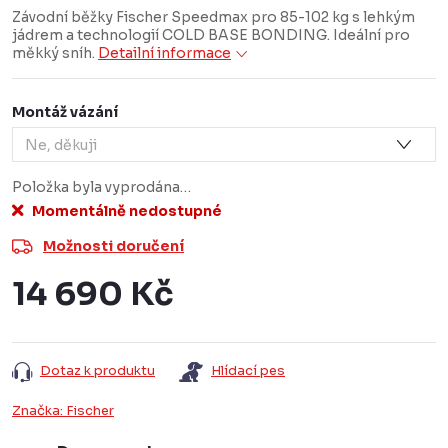
Závodní běžky Fischer Speedmax pro 85-102 kg s lehkým
jádrem a technologií COLD BASE BONDING. Ideální pro
měkký sníh.
Detailní informace
Montáž vázání
Položka byla vyprodána…
Momentálně nedostupné
Možnosti doručení
14 690 Kč
Měrná
cena:
Dotaz k produktu
Hlídací pes
Značka:
Fischer