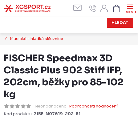
Přejít
NÁKUPN
KOŠÍK
na
obsah
HLEDAT
Klasické - hladká skluznice
FISCHER Speedmax 3D
Classic Plus 902 Stiff IFP,
202cm, běžky pro 85-102
kg
Neohodnoceno
Podrobnosti hodnocení
Kód produktu:
21BE-N07619-202-51