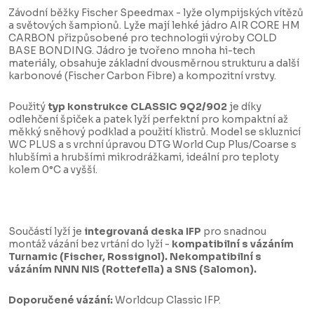
Závodní běžky Fischer Speedmax - lyže olympijských vítězů
a světových šampionů. Lyže mají lehké jádro AIR CORE HM
CARBON přizpůsobené pro technologii výroby COLD
BASE BONDING. Jádro je tvořeno mnoha hi-tech
materiály, obsahuje základní dvousměrnou strukturu a další
karbonové (Fischer Carbon Fibre) a kompozitní vrstvy.
Použitý
typ konstrukce CLASSIC 9Q2/902
je díky
odlehčení špiček a patek lyží perfektní pro kompaktní až
měkký sněhový podklad a použití klistrů. Model se skluznicí
WC PLUS a s vrchní úpravou DTG World Cup Plus/Coarse s
hlubšími a hrubšími mikrodrážkami, ideální pro teploty
kolem 0°C a vyšší.
Součástí lyží je
integrovaná deska IFP
pro snadnou
montáž vázání bez vrtání do lyží -
kompatibilní s vázáním
Turnamic (Fischer, Rossignol). Nekompatibilní s
vázáním NNN NIS (Rottefella) a SNS (Salomon).
Doporučené vázání:
Worldcup Classic IFP.