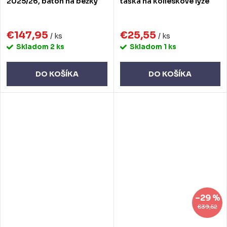
2025/26, batoh na bežky
taška na kolieskové lyže
€147,95
€25,55
/ ks
/ ks
Skladom
2 ks
Skladom
1 ks
DO KOŠÍKA
DO KOŠÍKA
–29 %
€39,52