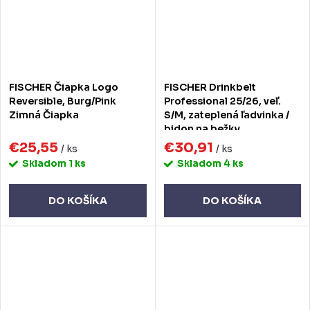
FISCHER Čiapka Logo
FISCHER Drinkbelt
Reversible, Burg/Pink
Professional 25/26, veľ.
Zimná Čiapka
S/M, zateplená ľadvinka /
bidon na bežky
€25,55
€30,91
/ ks
/ ks
Skladom
1 ks
Skladom
4 ks
DO KOŠÍKA
DO KOŠÍKA