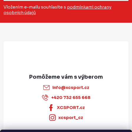
p
v
e
Vložením e-mailu souhlasíte s
podmínkami ochrany
ý
osobních údajů
ä
p
t
i
i
s
e
u
info
@
xcsport.cz
+420 732 655 668
XCSPORT.cz
xcsport_cz