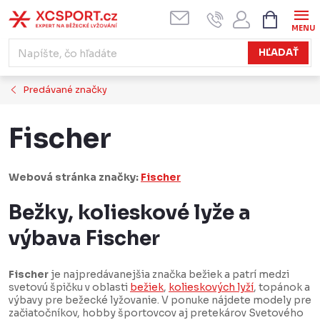
Prejsť
NÁKUPN
KOŠÍK
na
obsah
HĽADAŤ
Predávané značky
Fischer
Webová stránka značky:
Fischer
Bežky, kolieskové lyže a
výbava Fischer
Fischer
je najpredávanejšia značka bežiek a patrí medzi
svetovú špičku v oblasti
bežiek
,
kolieskových lyží
, topánok a
výbavy pre bežecké lyžovanie. V ponuke nájdete modely pre
začiatočníkov, hobby športovcov aj pretekárov Svetového