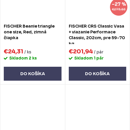
–27 %
€279,83
FISCHER Beanie triangle
FISCHER CRS Classic Vasa
one size, Red, zimná
+ viazanie Performace
čiapka
Classic, 202cm, pre 59-70
kg
€24,31
€201,94
/ ks
/ pár
Skladom
2 ks
Skladom
1 pár
DO KOŠÍKA
DO KOŠÍKA