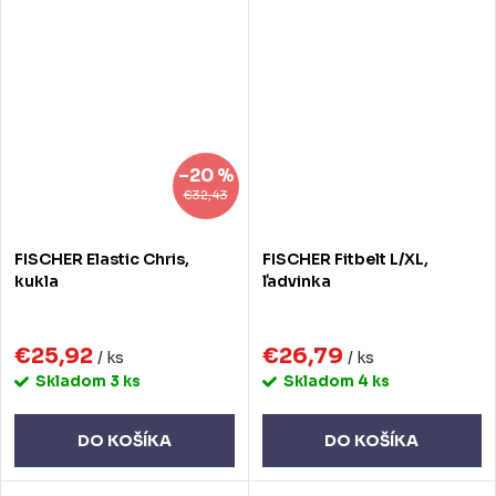
–20 %
€32,43
FISCHER Elastic Chris,
FISCHER Fitbelt L/XL,
kukla
ľadvinka
€25,92
€26,79
/ ks
/ ks
Skladom
3 ks
Skladom
4 ks
DO KOŠÍKA
DO KOŠÍKA