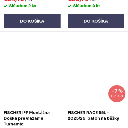
Skladom
2 ks
Skladom
4 ks
DO KOŠÍKA
DO KOŠÍKA
–7 %
€139,71
FISCHER IFP Montážna
FISCHER RACE 55L -
Doska pre viazanie
2025/26, batoh na běžky
Turnamic