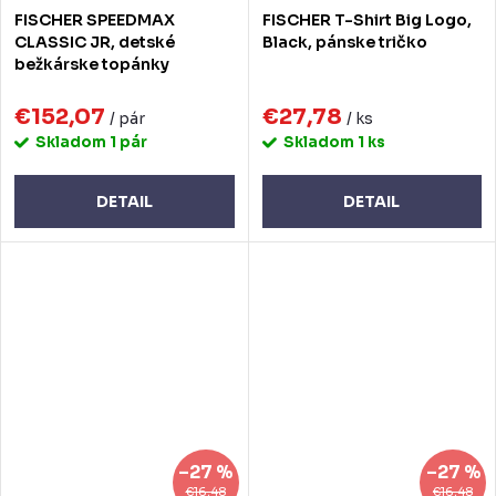
FISCHER SPEEDMAX
FISCHER T-Shirt Big Logo,
CLASSIC JR, detské
Black, pánske tričko
bežkárske topánky
€152,07
€27,78
/ pár
/ ks
Skladom
1 pár
Skladom
1 ks
DETAIL
DETAIL
–27 %
–27 %
€16,48
€16,48