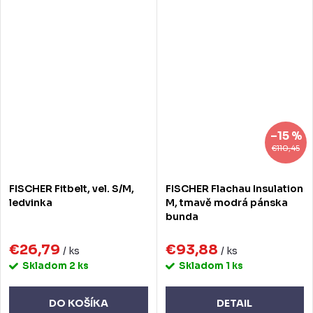
–15 %
€110,45
FISCHER Fitbelt, vel. S/M,
FISCHER Flachau Insulation
ledvinka
M, tmavě modrá pánska
bunda
€26,79
€93,88
/ ks
/ ks
Skladom
2 ks
Skladom
1 ks
DO KOŠÍKA
DETAIL