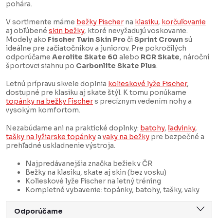
pohára.
V sortimente máme
bežky Fischer
na
klasiku
,
korčuľovanie
aj obľúbené
skin bežky
, ktoré nevyžadujú voskovanie.
Modely ako
Fischer Twin Skin Pro
či
Sprint Crown
sú
ideálne pre začiatočníkov a juniorov. Pre pokročilých
odporúčame
Aerolite Skate 60
alebo
RCR Skate
, nároční
športovci siahnu po
Carbonlite Skate Plus
.
Letnú prípravu skvele doplnia
kolieskové lyže Fischer
,
dostupné pre klasiku aj skate štýl. K tomu ponúkame
topánky na bežky Fischer
s precíznym vedením nohy a
vysokým komfortom.
Nezabúdame ani na praktické doplnky:
batohy
,
ľadvinky
,
tašky na lyžiarske topánky
a
vaky na bežky
pre bezpečné a
prehľadné uskladnenie výstroja.
Najpredávanejšia značka bežiek v ČR
Bežky na klasiku, skate aj skin (bez vosku)
Kolieskové lyže Fischer na letný tréning
Kompletné vybavenie: topánky, batohy, tašky, vaky
R
Odporúčame