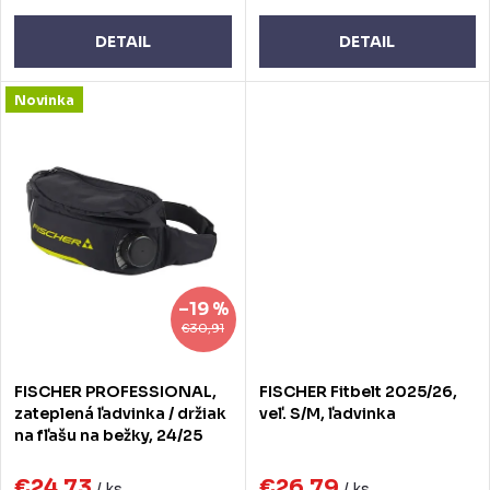
t
t
o
o
DETAIL
DETAIL
v
v
Novinka
–19 %
€30,91
FISCHER PROFESSIONAL,
FISCHER Fitbelt 2025/26,
zateplená ľadvinka / držiak
veľ. S/M, ľadvinka
na fľašu na bežky, 24/25
€24,73
€26,79
/ ks
/ ks