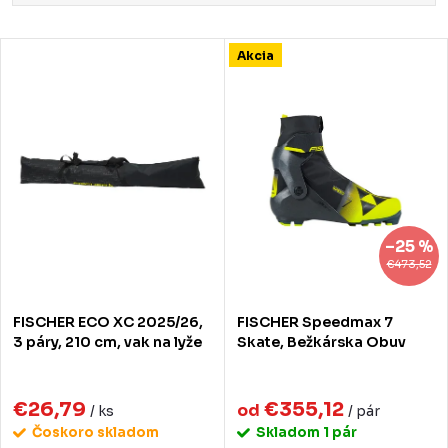
a
Najlacnejšie
d
V
Akcia
Najdrahšie
e
ý
Najpredávanejšie
n
p
Abecedne
i
i
e
s
p
p
–25 %
r
r
€473,52
o
o
FISCHER ECO XC 2025/26,
FISCHER Speedmax 7
d
d
3 páry, 210 cm, vak na lyže
Skate, Bežkárska Obuv
u
u
k
€26,79
€355,12
k
od
/ ks
/ pár
Čoskoro skladom
Skladom
1 pár