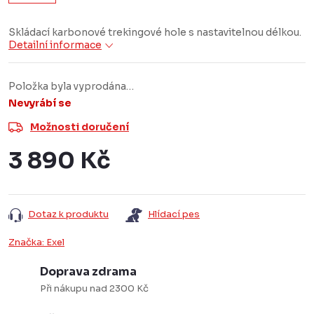
Skládací karbonové trekingové hole s nastavitelnou délkou.
Detailní informace
Položka byla vyprodána…
Nevyrábí se
Možnosti doručení
3 890 Kč
Měrná
cena:
Dotaz k produktu
Hlídací pes
Značka:
Exel
Doprava zdrama
Při nákupu nad 2300 Kč