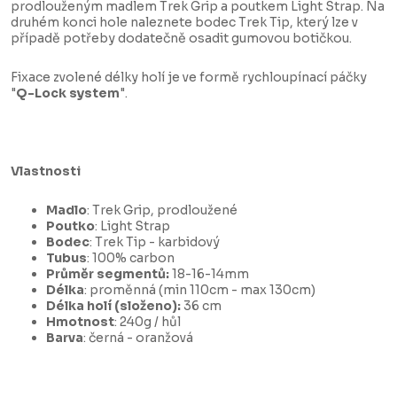
prodlouženým madlem Trek Grip a poutkem Light Strap. Na
druhém konci hole naleznete bodec Trek Tip, který lze v
případě potřeby dodatečně osadit gumovou botičkou.
Fixace zvolené délky holí je ve formě rychloupínací páčky
"
Q-Lock system
".
Vlastnosti
Madlo
: Trek Grip, prodloužené
Poutko
: Light Strap
Bodec
: Trek Tip - karbidový
Tubus
: 100% carbon
Průměr segmentů:
18-16-14mm
Délka
: proměnná (min 110cm - max 130cm)
Délka holí (složeno):
36 cm
Hmotnost
: 240g / hůl
Barva
: černá - oranžová