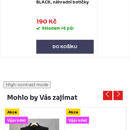
BLACK, náhradní botičky
190 Kč
Skladem
>5 pár
DO KOŠÍKU
High-contrast mode
Mohlo by Vás zajímat
Akce
Akce
Výprodej
Výprodej