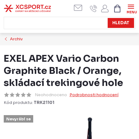
Přejít
NÁKUPN
KOŠÍK
na
obsah
HLEDAT
Archiv
EXEL APEX Vario Carbon
Graphite Black / Orange,
skládací trekingové hole
Neohodnoceno
Podrobnosti hodnocení
Kód produktu:
TRK21101
Nevyrábí se