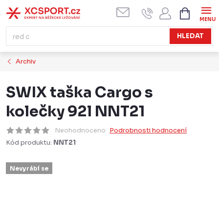
Přejít
NÁKUPN
KOŠÍK
na
obsah
HLEDAT
Archiv
SWIX taška Cargo s
kolečky 92l NNT21
Neohodnoceno
Podrobnosti hodnocení
Kód produktu:
NNT21
Nevyrábí se