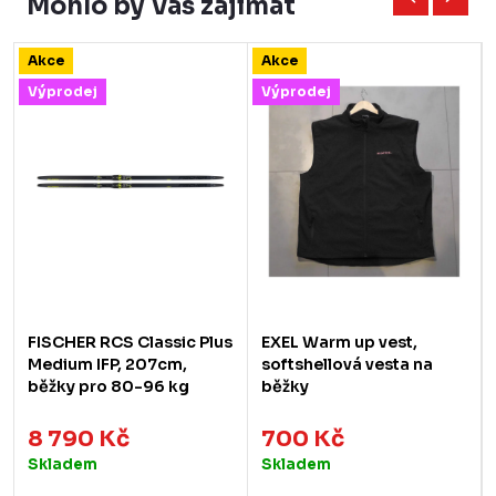
Mohlo by Vás zajímat
Akce
Akce
Výprodej
Výprodej
FISCHER RCS Classic Plus
EXEL Warm up vest,
Medium IFP, 207cm,
softshellová vesta na
běžky pro 80-96 kg
běžky
8 790 Kč
700 Kč
Skladem
Skladem