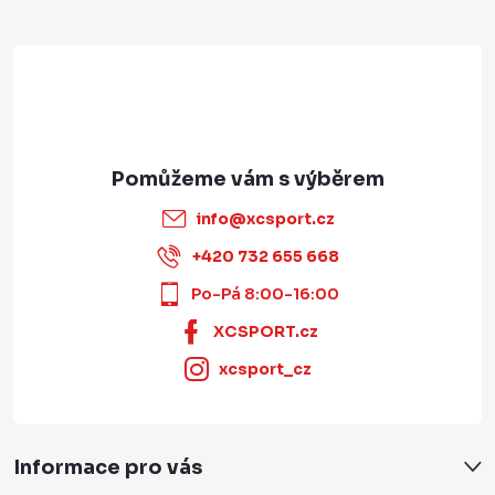
í
info
@
xcsport.cz
+420 732 655 668
Po-Pá 8:00-16:00
XCSPORT.cz
xcsport_cz
Informace pro vás