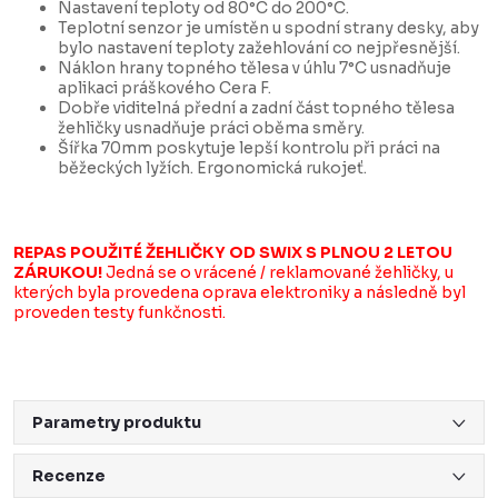
Nastavení teploty od 80°C do 200°C.
Teplotní senzor je umístěn u spodní strany desky, aby
bylo nastavení teploty zažehlování co nejpřesnější.
Náklon hrany topného tělesa v úhlu 7°C usnadňuje
aplikaci práškového Cera F.
Dobře viditelná přední a zadní část topného tělesa
žehličky usnadňuje práci oběma směry.
Šířka 70mm poskytuje lepší kontrolu při práci na
běžeckých lyžích. Ergonomická rukojeť.
REPAS POUŽITÉ ŽEHLIČKY OD SWIX S PLNOU 2 LETOU
ZÁRUKOU!
Jedná se o vrácené / reklamované žehličky, u
kterých byla provedena oprava elektroniky a následně byl
proveden testy funkčnosti.
Parametry produktu
Recenze