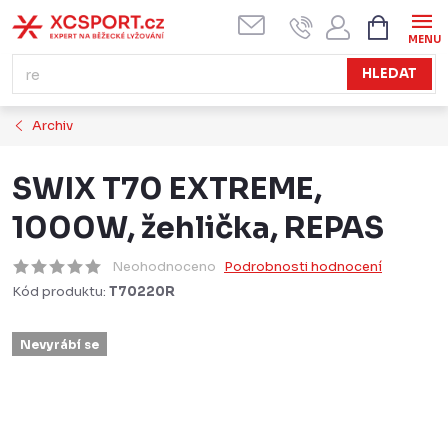
Přejít
NÁKUPN
KOŠÍK
na
obsah
HLEDAT
Archiv
SWIX T70 EXTREME,
1000W, žehlička, REPAS
Neohodnoceno
Podrobnosti hodnocení
Kód produktu:
T70220R
Nevyrábí se