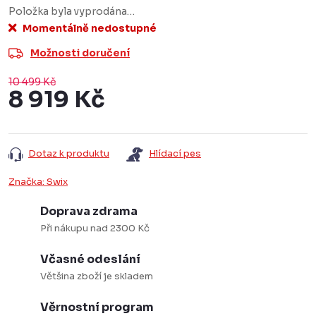
Položka byla vyprodána…
Momentálně nedostupné
Možnosti doručení
10 499 Kč
8 919 Kč
Měrná
cena:
Dotaz k produktu
Hlídací pes
Značka:
Swix
Doprava zdrama
Při nákupu nad 2300 Kč
Včasné odeslání
Většina zboží je skladem
Věrnostní program