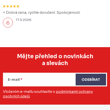
+ Dobrá cena, rychle doručení. Spokojenost.
17.5.2026
Mějte přehled o novinkách
a slevách
Z
á
E-mail
ODEBÍRAT
p
a
Vložením e-mailu souhlasíte s
podmínkami ochrany
osobních údajů
t