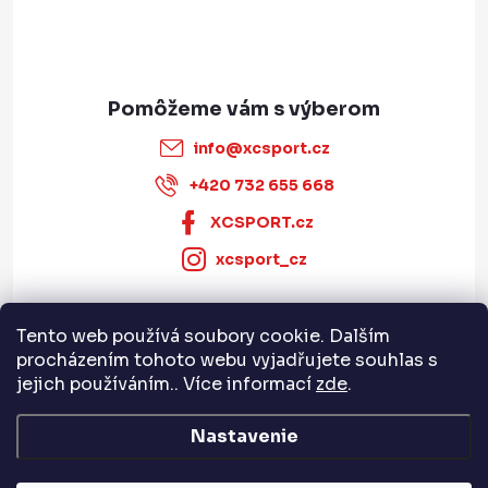
e
info
@
xcsport.cz
+420 732 655 668
XCSPORT.cz
xcsport_cz
Tento web používá soubory cookie. Dalším
Informace pro vás
procházením tohoto webu vyjadřujete souhlas s
jejich používáním.. Více informací
zde
.
Servis a služby
Nastavenie