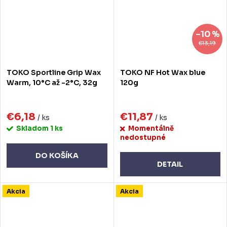
–10 %
€13,19
TOKO Sportline Grip Wax
TOKO NF Hot Wax blue
Warm, 10°C až -2°C, 32g
120g
€6,18
€11,87
/ ks
/ ks
Skladom
1 ks
Momentálně
nedostupné
DO KOŠÍKA
DETAIL
Akcia
Akcia