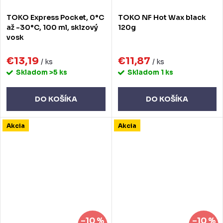
TOKO Express Pocket, 0°C
TOKO NF Hot Wax black
až -30°C, 100 ml, sklzový
120g
vosk
€13,19
€11,87
/ ks
/ ks
Skladom
>5 ks
Skladom
1 ks
DO KOŠÍKA
DO KOŠÍKA
Akcia
Akcia
–10 %
–10 %