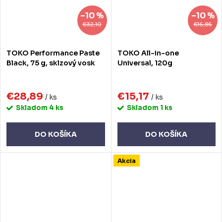
–10 %
–10 %
€32,10
€16,86
TOKO Performance Paste
TOKO All-in-one
Black, 75 g, sklzový vosk
Universal, 120g
€28,89
€15,17
/ ks
/ ks
Skladom
4 ks
Skladom
1 ks
DO KOŠÍKA
DO KOŠÍKA
Akcia