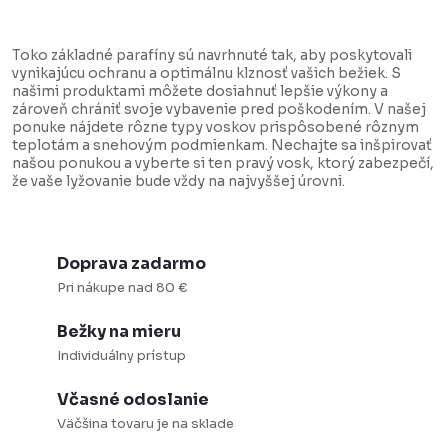
O
v
Toko základné parafíny sú navrhnuté tak, aby poskytovali
l
vynikajúcu ochranu a optimálnu klznosť vašich bežiek. S
našimi produktami môžete dosiahnuť lepšie výkony a
á
zároveň chrániť svoje vybavenie pred poškodením. V našej
d
ponuke nájdete rôzne typy voskov prispôsobené rôznym
teplotám a snehovým podmienkam. Nechajte sa inšpirovať
a
našou ponukou a vyberte si ten pravý vosk, ktorý zabezpečí,
že vaše lyžovanie bude vždy na najvyššej úrovni.
c
i
e
Doprava zadarmo
p
Pri nákupe nad 80 €
r
v
Bežky na mieru
k
Individuálny prístup
y
Včasné odoslanie
v
Väčšina tovaru je na sklade
ý