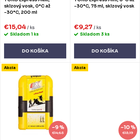
d
d
sklzový vosk, 0°C až
-30°C, 75 ml, sklzový vosk
-30°C, 200 ml
u
u
k
€15,04
€9,27
k
/ ks
/ ks
Skladom
1 ks
Skladom
3 ks
t
t
o
o
DO KOŠÍKA
DO KOŠÍKA
v
v
Akcia
Akcia
–9 %
–10 %
€14,63
€13,19