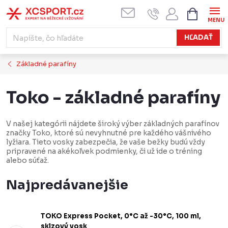
Prejsť
NÁKUPN
KOŠÍK
na
obsah
HĽADAŤ
Základné parafíny
Toko - základné parafíny
V našej kategórii nájdete široký výber základných parafínov
značky Toko, ktoré sú nevyhnutné pre každého vášnivého
lyžiara. Tieto vosky zabezpečia, že vaše bežky budú vždy
pripravené na akékoľvek podmienky, či už ide o tréning
alebo súťaž.
Najpredávanejšie
TOKO Express Pocket, 0°C až -30°C, 100 ml,
sklzový vosk