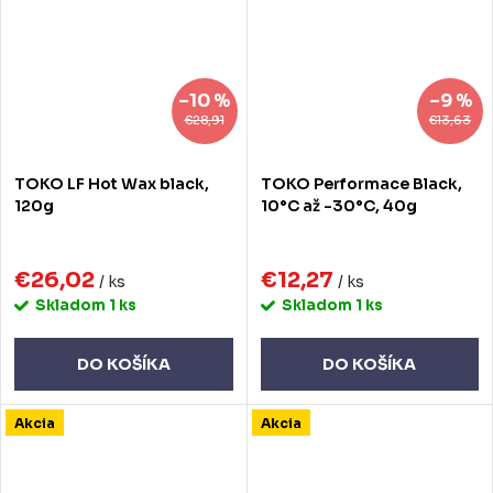
–10 %
–9 %
€28,91
€13,63
TOKO LF Hot Wax black,
TOKO Performace Black,
120g
10°C až -30°C, 40g
€26,02
€12,27
/ ks
/ ks
Skladom
1 ks
Skladom
1 ks
DO KOŠÍKA
DO KOŠÍKA
Akcia
Akcia