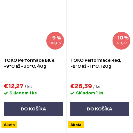
–9 %
–10 %
€13,63
€29,33
TOKO Performace Blue,
TOKO Performace Red,
-9°C až -30°C, 40g
-2°C až -11°C, 120g
€12,27
€26,39
/ ks
/ ks
Skladom
1 ks
Skladom
1 ks
DO KOŠÍKA
DO KOŠÍKA
Akcia
Akcia