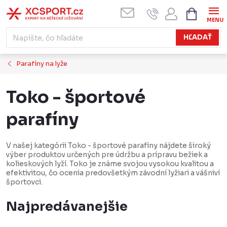
Prejsť
NÁKUPN
KOŠÍK
na
obsah
HĽADAŤ
Parafíny na lyže
Toko - športové
parafíny
V našej kategórii Toko - športové parafíny nájdete široký
výber produktov určených pre údržbu a prípravu bežiek a
kolieskových lyží. Toko je známe svojou vysokou kvalitou a
efektivitou, čo ocenia predovšetkým závodní lyžiari a vášniví
športovci.
Najpredávanejšie