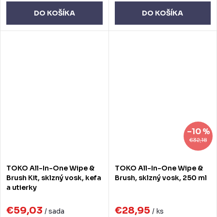
DO KOŠÍKA
DO KOŠÍKA
–10 %
€32,18
TOKO All-In-One Wipe &
TOKO All-In-One Wipe &
Brush Kit, sklzný vosk, kefa
Brush, sklzný vosk, 250 ml
a utierky
€59,03
€28,95
/ sada
/ ks