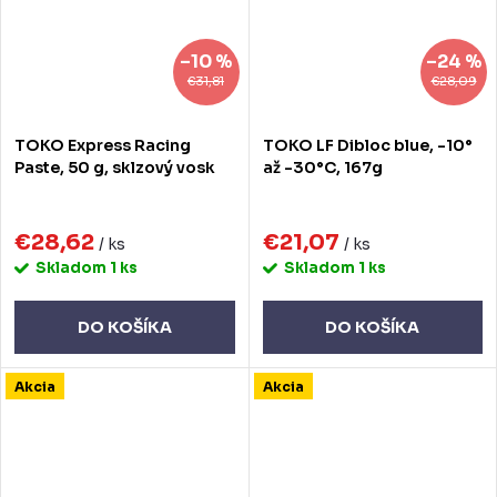
–10 %
–24 %
€31,81
€28,09
TOKO Express Racing
TOKO LF Dibloc blue, -10°
Paste, 50 g, sklzový vosk
až -30°C, 167g
€28,62
€21,07
/ ks
/ ks
Skladom
1 ks
Skladom
1 ks
DO KOŠÍKA
DO KOŠÍKA
Akcia
Akcia