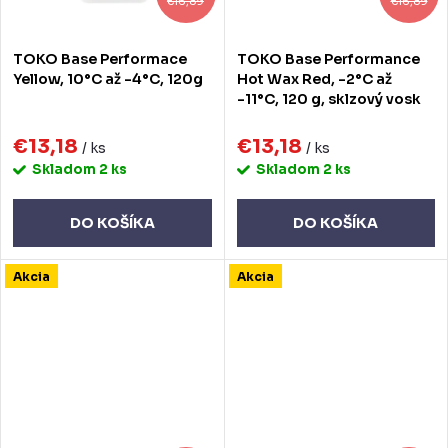
€16,89
€16,89
TOKO Base Performace
TOKO Base Performance
Yellow, 10°C až -4°C, 120g
Hot Wax Red, -2°C až
-11°C, 120 g, sklzový vosk
€13,18
€13,18
/ ks
/ ks
Skladom
2 ks
Skladom
2 ks
DO KOŠÍKA
DO KOŠÍKA
Akcia
Akcia