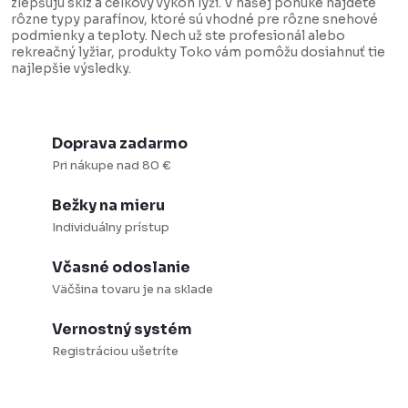
e
k
zlepšujú sklz a celkový výkon lyží. V našej ponuke nájdete
rôzne typy parafínov, ktoré sú vhodné pre rôzne snehové
p
o
podmienky a teploty. Nech už ste profesionál alebo
r
v
rekreačný lyžiar, produkty Toko vám pomôžu dosiahnuť tie
najlepšie výsledky.
v
a
k
n
y
i
Doprava zadarmo
v
e
Pri nákupe nad 80 €
ý
p
Bežky na mieru
i
Individuálny prístup
s
Včasné odoslanie
u
Väčšina tovaru je na sklade
Vernostný systém
Registráciou ušetríte