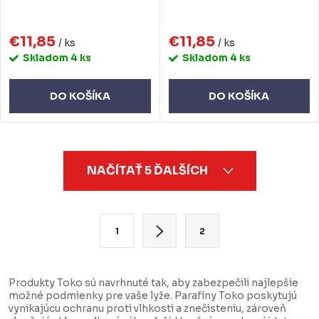
€11,85
€11,85
/ ks
/ ks
Skladom
4 ks
Skladom
4 ks
DO KOŠÍKA
DO KOŠÍKA
O
NAČÍTAŤ 5 ĎALŠÍCH
v
l
á
S
1
2
d
t
a
r
c
á
Produkty Toko sú navrhnuté tak, aby zabezpečili najlepšie
možné podmienky pre vaše lyže. Parafíny Toko poskytujú
i
n
vynikajúcu ochranu proti vlhkosti a znečisteniu, zároveň