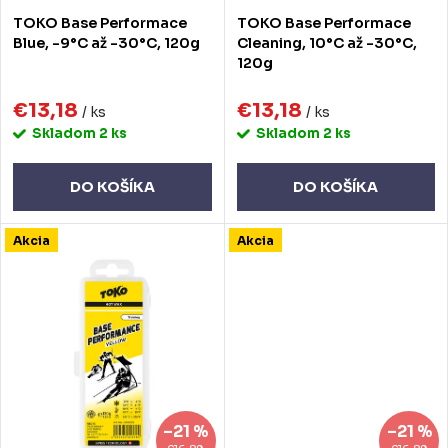
o
o
TOKO Base Performace
TOKO Base Performace
d
d
Blue, -9°C až -30°C, 120g
Cleaning, 10°C až -30°C,
120g
u
u
k
€13,18
€13,18
k
/ ks
/ ks
Skladom
2 ks
Skladom
2 ks
t
t
o
o
DO KOŠÍKA
DO KOŠÍKA
v
v
Akcia
Akcia
–21 %
–21 %