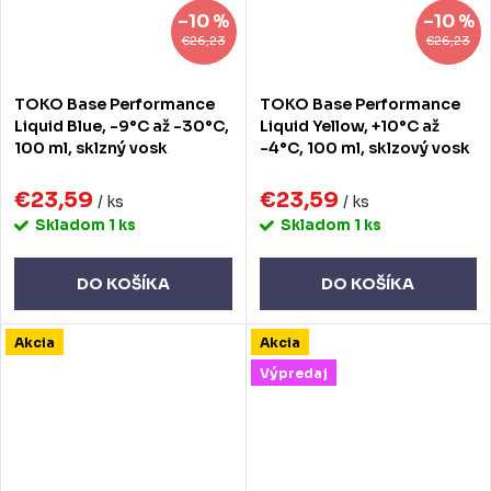
–10 %
–10 %
€26,23
€26,23
TOKO Base Performance
TOKO Base Performance
Liquid Blue, -9°C až -30°C,
Liquid Yellow, +10°C až
100 ml, sklzný vosk
-4°C, 100 ml, sklzový vosk
€23,59
€23,59
/ ks
/ ks
Skladom
1 ks
Skladom
1 ks
DO KOŠÍKA
DO KOŠÍKA
Akcia
Akcia
Výpredaj