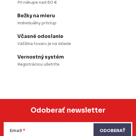
p
Pri nákupe nad 80 €
r
Bežky na mieru
v
Individuálny prístup
k
y
Včasné odoslanie
v
Väčšina tovaru je na sklade
ý
Vernostný systém
p
Registráciou ušetríte
i
s
u
Odoberať newsletter
Z
á
Email
ODOBERAŤ