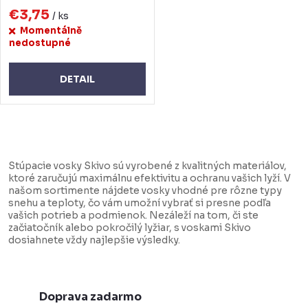
€3,75
/ ks
Momentálně
nedostupné
DETAIL
O
v
Stúpacie vosky Skivo sú vyrobené z kvalitných materiálov,
l
ktoré zaručujú maximálnu efektivitu a ochranu vašich lyží. V
našom sortimente nájdete vosky vhodné pre rôzne typy
á
snehu a teploty, čo vám umožní vybrať si presne podľa
d
vašich potrieb a podmienok. Nezáleží na tom, či ste
začiatočník alebo pokročilý lyžiar, s voskami Skivo
a
dosiahnete vždy najlepšie výsledky.
c
i
e
Doprava zadarmo