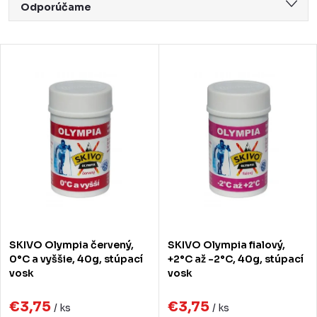
R
Odporúčame
a
Najlacnejšie
d
V
Najdrahšie
e
ý
Najpredávanejšie
n
p
Abecedne
i
i
e
s
p
p
r
r
o
o
SKIVO Olympia červený,
SKIVO Olympia fialový,
d
d
0°C a vyššie, 40g, stúpací
+2°C až -2°C, 40g, stúpací
vosk
vosk
u
u
k
€3,75
€3,75
k
/ ks
/ ks