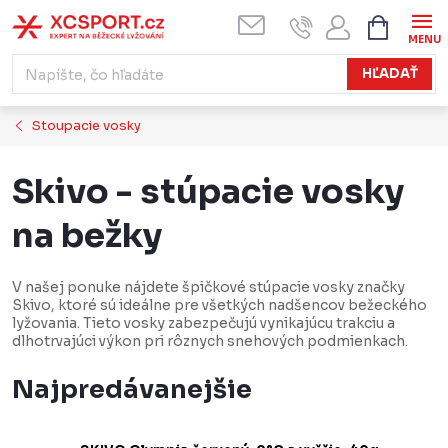
Prejsť
NÁKUPN
KOŠÍK
na
obsah
HĽADAŤ
Stoupacie vosky
Skivo - stúpacie vosky
na bežky
V našej ponuke nájdete špičkové stúpacie vosky značky
Skivo, ktoré sú ideálne pre všetkých nadšencov bežeckého
lyžovania. Tieto vosky zabezpečujú vynikajúcu trakciu a
dlhotrvajúci výkon pri rôznych snehových podmienkach.
Najpredávanejšie