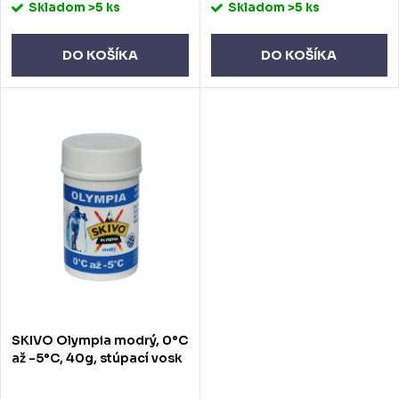
Skladom
>5 ks
Skladom
>5 ks
t
t
o
o
DO KOŠÍKA
DO KOŠÍKA
v
v
SKIVO Olympia modrý, 0°C
až -5°C, 40g, stúpací vosk