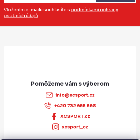
p
Vložením e-mailu souhlasíte s
podmínkami ochrany
osobních údajů
ä
t
i
e
info
@
xcsport.cz
+420 732 655 668
XCSPORT.cz
xcsport_cz