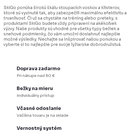
v
SkiGo ponúka širokú škálu stoupacích voskov a klisterov,
l
ktoré sú vyvinuté tak, aby zabezpečili maximálnu efektivitu a
trvanlivosť. Či už sa chystáte na tréning alebo preteky, s
á
produktami SkiGo budete vždy pripravení na akékoľvek
d
výzvy. Naše produkty sú vhodné pre všetky typy bežiek a
snehové podmienky, čo vám umožní dosiahnuť najlepšie
a
možné výsledky. Nechajte sa inšpirovať našou ponukou a
vyberte si to najlepšie pre svoje lyžiarske dobrodružstvá.
c
i
e
Doprava zadarmo
p
Pri nákupe nad 80 €
r
v
Bežky na mieru
k
Individuálny prístup
y
Včasné odoslanie
v
Väčšina tovaru je na sklade
ý
p
Vernostný systém