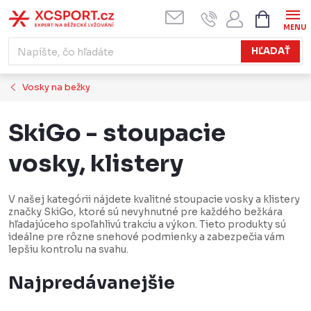
Prejsť
NÁKUPN
KOŠÍK
na
obsah
HĽADAŤ
Vosky na bežky
SkiGo - stoupacie
vosky, klistery
V našej kategórii nájdete kvalitné stoupacie vosky a klistery
značky SkiGo, ktoré sú nevyhnutné pre každého bežkára
hľadajúceho spoľahlivú trakciu a výkon. Tieto produkty sú
ideálne pre rôzne snehové podmienky a zabezpečia vám
lepšiu kontrolu na svahu.
Najpredávanejšie