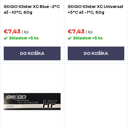
o
o
SKIGO Klister XC Blue -2°C
SKIGO Klister XC Universal
d
d
až -10°C, 60g
+3°C až -1°C, 60g
u
u
k
€7,43
€7,43
k
/ ks
/ ks
Skladom
>5 ks
Skladom
>5 ks
t
t
o
o
DO KOŠÍKA
DO KOŠÍKA
v
v