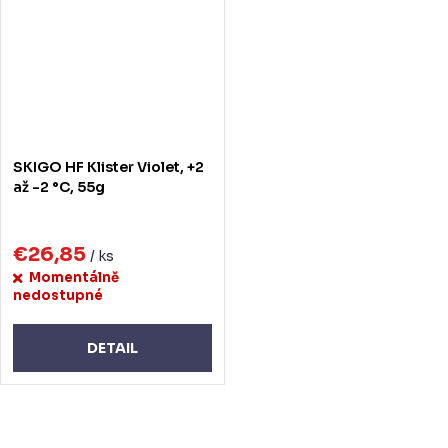
SKIGO HF Klister Violet, +2
až -2 °C, 55g
€26,85
/ ks
Momentálně
nedostupné
DETAIL
O