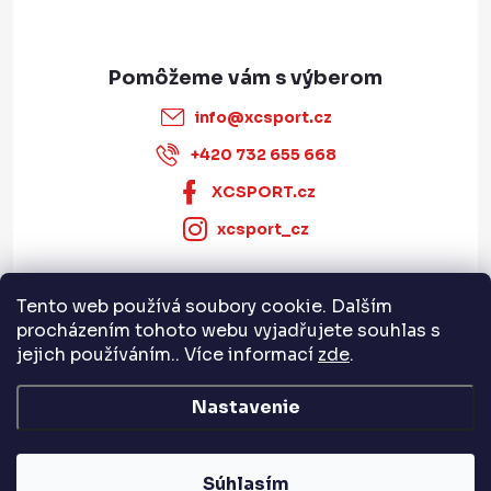
info
@
xcsport.cz
+420 732 655 668
XCSPORT.cz
xcsport_cz
Tento web používá soubory cookie. Dalším
Informace pro vás
procházením tohoto webu vyjadřujete souhlas s
jejich používáním.. Více informací
zde
.
Servis a služby
Nastavenie
Copyright 2026
XCSPORT.cz
. Všetky práva vyhradené.
Súhlasím