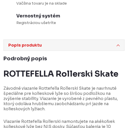
Väčšina tovaru je na sklade
Vernostný systém
Registráciou ušetríte
Popis produktu
Podrobný popis
ROTTEFELLA Rollerski Skate
Závodné viazanie Rottefella Rollerski Skate je navrhnuté
špeciálne pre kolieskové lyže so širšou podložkou na
zvýšenie stability. Viazanie je vyrobené z pevného plastu,
ktorý odoláva hrubšiemu zaobchádzaniu pri jazde na
kolieskových lyžiach.
Viazanie Rottefella Rollerski namontujete na akékoľvek
kolieskové lyže bez NIS dosky. Súčasťou balenia je 10