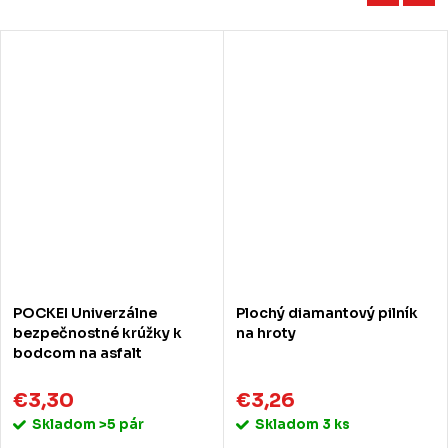
POCKEI Univerzálne
Plochý diamantový pilník
bezpečnostné krúžky k
na hroty
bodcom na asfalt
€3,30
€3,26
Skladom
>5 pár
Skladom
3 ks