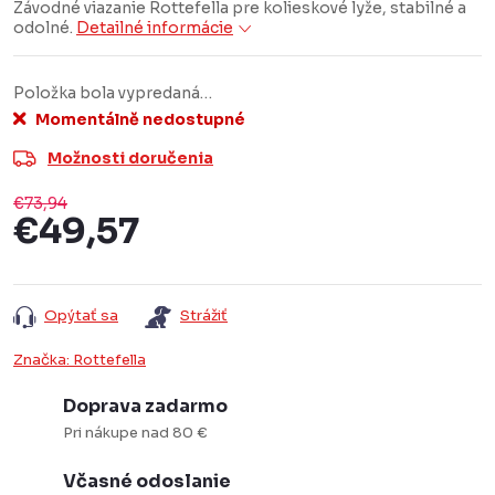
Závodné viazanie Rottefella pre kolieskové lyže, stabilné a
odolné.
Detailné informácie
Položka bola vypredaná…
Momentálně nedostupné
Možnosti doručenia
€73,94
€49,57
Jednotková
cena:
Opýtať sa
Strážiť
Značka:
Rottefella
Doprava zadarmo
Pri nákupe nad 80 €
Včasné odoslanie