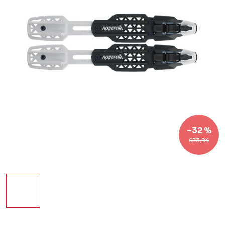
–32 %
€73,94