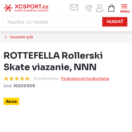
Prejsť
NÁKUPN
KOŠÍK
na
obsah
HĽADAŤ
Viazanie lyže
ROTTEFELLA Rollerski
Skate viazanie, NNN
3 hodnotenia
Podrobnosti hodnotenia
Kód:
10200309
Akcia