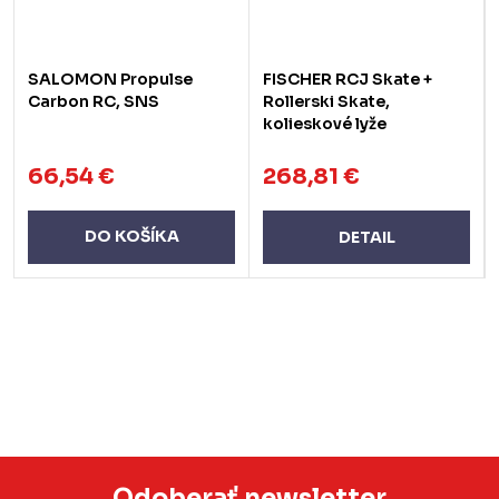
SALOMON Propulse
FISCHER RCJ Skate +
Carbon RC, SNS
Rollerski Skate,
kolieskové lyže
66,54 €
268,81 €
DO KOŠÍKA
DETAIL
Odoberať newsletter