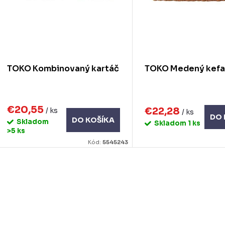
p
o
d
o
u
d
TOKO Kombinovaný kartáč
TOKO Medený kef
k
u
k
o
€20,55
€22,28
/ ks
/ ks
DO 
DO KOŠÍKA
Skladom
Skladom
1 ks
v
o
>5 ks
Kód:
5545243
v
O
v
á