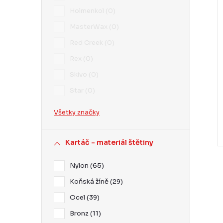
r
Holmenkol
0
r
MasterWax
0
Red Creek
0
Rex
0
Skivo
0
t
Star
0
t
Všetky značky
Kartáč - materiál štětiny
Nylon
65
Koňská žíně
29
Ocel
39
l
Bronz
11