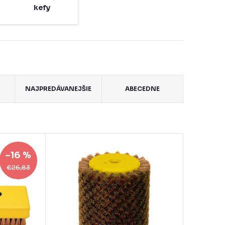
kefy
NAJPREDÁVANEJŠIE
ABECEDNE
–16 %
€26,83