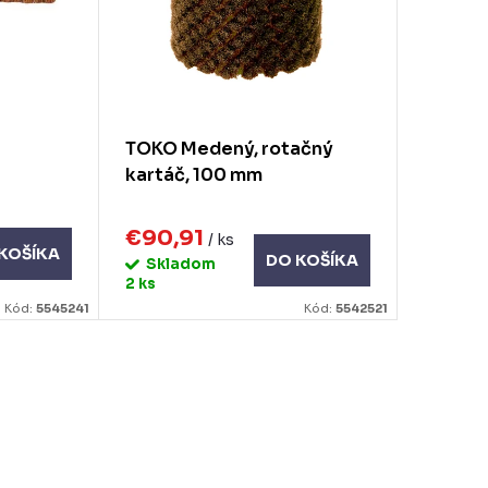
a
TOKO Medený, rotačný
kartáč, 100 mm
€90,91
/ ks
KOŠÍKA
DO KOŠÍKA
Skladom
2 ks
Kód:
5545241
Kód:
5542521