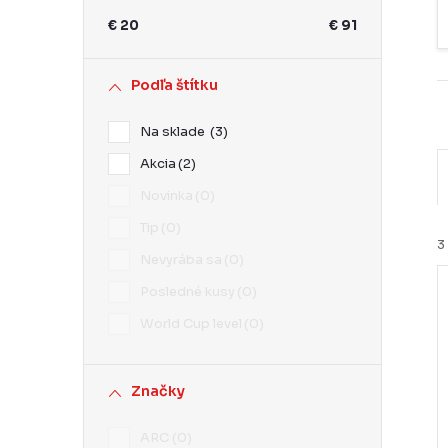
ý
€
20
€
91
p
a
Podľa štítku
n
Na sklade
3
e
Akcia
2
l
Novinka
0
Tip
0
3
Nevyrába sa
0
Posledné kusy
0
World Cup level
0
i
i
Značky
ARC
0