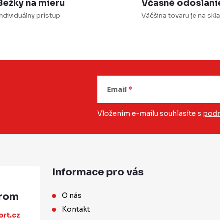
Bežky na mieru
Včasné odoslani
ndividuálny prístup
Väčšina tovaru je na skl
Email
Vložením e-mailu souhlasíte s
podm
Informace pro vás
O nás
Kontakt
ort.cz