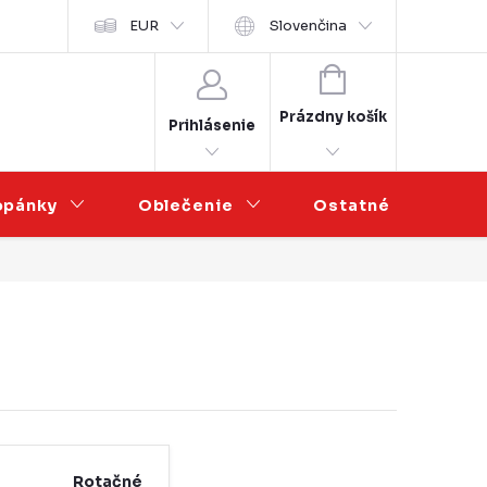
sobních údajů
EUR
Veľkoobchodná spolupráca
Slovenčina
NÁKUPNÝ
KOŠÍK
Prázdny košík
Prihlásenie
opánky
Oblečenie
Ostatné
V
Rotačné