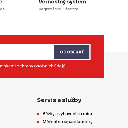
e
Vernostný systém
ade
Registráciou ušetríte
ODOBERAŤ
ínkami ochrany osobních údajů
Servis a služby
Běžky a vybavení na míru
Měření stoupací komory