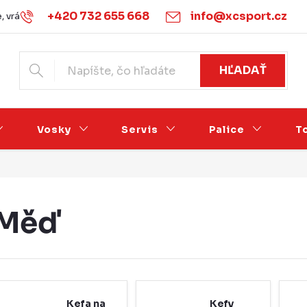
+420 732 655 668
info@xcsport.cz
 vrácení zboží
Obchodné podmienky
Podmínky ochrany o
HĽADAŤ
Vosky
Servis
Palice
T
Měď
Kefa na
Kefy