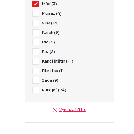
Měď
3
Mosaz
4
Vlna
15
i
Korek
9
Filc
5
Rež
2
r
Kančí štětina
1
Fibretex
1
Sada
9
Rukojeť
24
Vymazať filtre
i
s