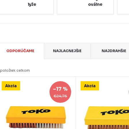
lyže
oválne
R
ODPORÚČAME
NAJLACNEJŠIE
NAJDRAHŠIE
a
d
položiek celkom
e
V
Akcia
Akcia
n
–17 %
ý
€24,76
p
e
p
s