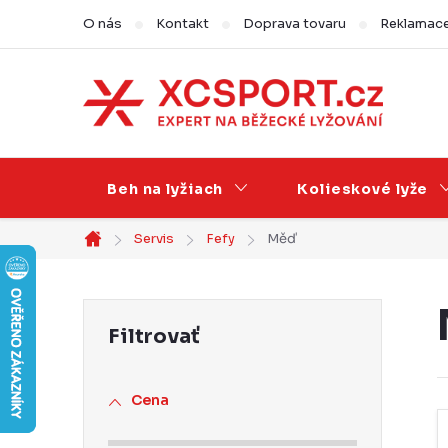
Prejsť
O nás
Kontakt
Doprava tovaru
Reklamace,
na
obsah
Beh na lyžiach
Kolieskové lyže
Servis
Fefy
Měď
Domov
B
o
č
Cena
n