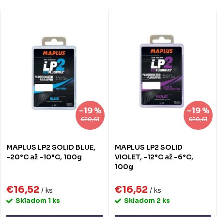
Najlacnejšie
d
V
Najdrahšie
e
ý
Najpredávanejšie
n
p
Abecedne
i
i
e
s
p
p
–19 %
–19 %
r
r
€20,61
€20,61
o
o
MAPLUS LP2 SOLID BLUE,
MAPLUS LP2 SOLID
d
d
-20°C až -10°C, 100g
VIOLET, -12°C až -6°C,
100g
u
u
k
€16,52
€16,52
k
/ ks
/ ks
Skladom
1 ks
Skladom
2 ks
t
t