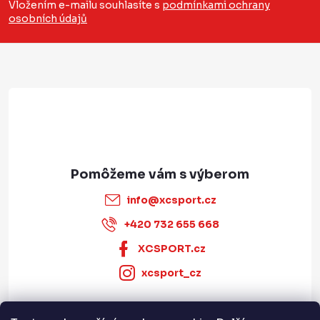
p
Vložením e-mailu souhlasíte s
podmínkami ochrany
osobních údajů
ä
t
i
e
info
@
xcsport.cz
+420 732 655 668
XCSPORT.cz
xcsport_cz