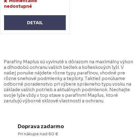
Momentálně
nedostupné
DETAIL
O
v
Parafíny Maplus sú vyvinuté s dôrazom na maximálny výkon
l
a dlhodobú ochranu vašich bežiek a kolieskových lyží. V
našej ponuke nájdete rôzne typy parafínov, vhodné pre
á
rôzne snehové podmienky a teploty. Taktiež ponúkame
d
odborné poradenstvo pri výbere správneho typu vosku na
základe vašich potrieb a aktuálnych podmienok. Nechajte
a
svoje lyže vždy v top stave s parafínmi Maplus, ktoré
zaručujú výborné sklzové vlastnosti a ochranu.
c
i
e
Doprava zadarmo
p
Pri nákupe nad 80 €
r