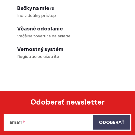
v
Bežky na mieru
k
Individuálny prístup
y
Včasné odoslanie
v
Väčšina tovaru je na sklade
ý
p
Vernostný systém
i
Registráciou ušetríte
s
u
Odoberať newsletter
Z
á
Email
ODOBERAŤ