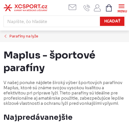
Prejsť
NÁKUPN
KOŠÍK
na
obsah
HĽADAŤ
Parafíny na lyže
Maplus - športové
parafíny
V našej ponuke nájdete široký výber športových parafínov
Maplus, ktoré sú známe svojou vysokou kvalitou a
efektivitou pri príprave lyží. Tieto parafíny sú ideálne pre
profesionálne aj amatérske použitie, zabezpečujúce lepšie
sklzové vlastnosti a ochranu lyží pred vonkajšími vplyvmi.
Najpredávanejšie