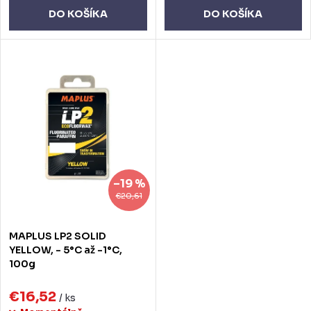
o
o
DO KOŠÍKA
DO KOŠÍKA
v
v
–19 %
€20,61
MAPLUS LP2 SOLID
YELLOW, - 5°C až -1°C,
100g
€16,52
/ ks