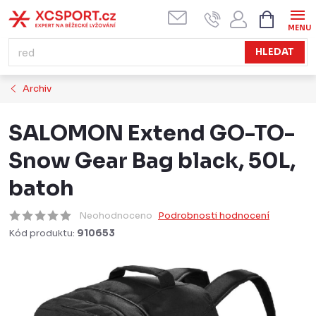
Přejít
NÁKUPN
KOŠÍK
na
obsah
HLEDAT
Archiv
SALOMON Extend GO-TO-
Snow Gear Bag black, 50L,
batoh
Neohodnoceno
Podrobnosti hodnocení
Kód produktu:
910653