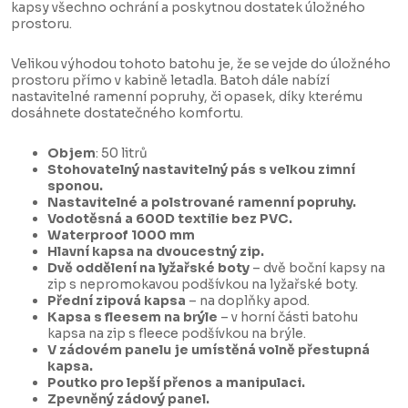
kapsy všechno ochrání a poskytnou dostatek úložného
prostoru.
Velikou výhodou tohoto batohu je, že se vejde do úložného
prostoru přímo v kabině letadla. Batoh dále nabízí
nastavitelné ramenní popruhy, či opasek, díky kterému
dosáhnete dostatečného komfortu.
Objem
: 50 litrů
Stohovatelný nastavitelný pás s velkou zimní
sponou.
Nastavitelné a polstrované ramenní popruhy.
Vodotěsná a 600D textilie bez PVC.
Waterproof 1000 mm
Hlavní kapsa na dvoucestný zip.
Dvě oddělení na lyžařské boty
– dvě boční kapsy na
zip s nepromokavou podšívkou na lyžařské boty.
Přední zipová kapsa
– na doplňky apod.
Kapsa s fleesem na brýle
– v horní části batohu
kapsa na zip s fleece podšívkou na brýle.
V zádovém panelu je umístěná volně přestupná
kapsa.
Poutko pro lepší přenos a manipulaci.
Zpevněný zádový panel.