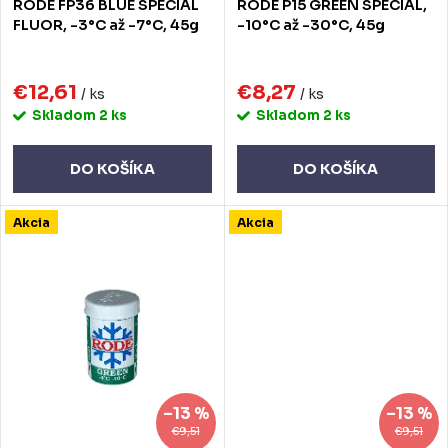
RODE FP36 BLUE SPECIAL
RODE P15 GREEN SPECIAL,
d
d
FLUOR, -3°C až -7°C, 45g
-10°C až -30°C, 45g
u
u
k
€12,61
€8,27
k
/ ks
/ ks
Skladom
2 ks
Skladom
2 ks
t
t
o
o
DO KOŠÍKA
DO KOŠÍKA
v
v
Akcia
Akcia
–13 %
–13 %
€9,51
€9,51