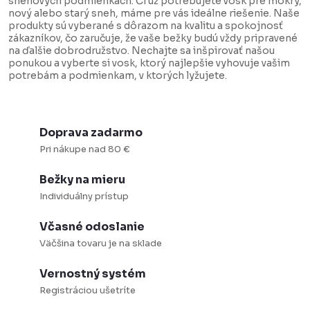
snehových podmienkach. Či už potrebujete vosk pre mokrý,
e
k
nový alebo starý sneh, máme pre vás ideálne riešenie. Naše
produkty sú vyberané s dôrazom na kvalitu a spokojnosť
p
o
zákazníkov, čo zaručuje, že vaše bežky budú vždy pripravené
r
v
na ďalšie dobrodružstvo. Nechajte sa inšpirovať našou
ponukou a vyberte si vosk, ktorý najlepšie vyhovuje vašim
v
a
potrebám a podmienkam, v ktorých lyžujete.
k
n
y
i
v
e
Doprava zadarmo
ý
Pri nákupe nad 80 €
p
Bežky na mieru
i
Individuálny prístup
s
u
Včasné odoslanie
Väčšina tovaru je na sklade
Vernostný systém
Registráciou ušetríte