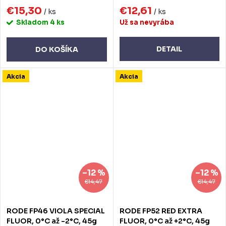
€15,30
€12,61
/ ks
/ ks
Skladom
4 ks
Už sa nevyrába
DETAIL
DO KOŠÍKA
Akcia
Akcia
–12 %
–12 %
€14,47
€14,47
RODE FP46 VIOLA SPECIAL
RODE FP52 RED EXTRA
FLUOR, 0°C až -2°C, 45g
FLUOR, 0°C až +2°C, 45g