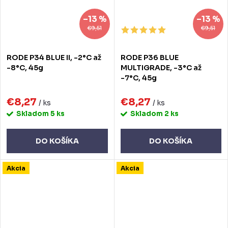
–13 %
–13 %
€9,51
€9,51
RODE P34 BLUE II, -2°C až
RODE P36 BLUE
-8°C, 45g
MULTIGRADE, -3°C až
-7°C, 45g
€8,27
€8,27
/ ks
/ ks
Skladom
5 ks
Skladom
2 ks
DO KOŠÍKA
DO KOŠÍKA
Akcia
Akcia