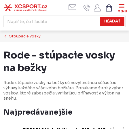
Prejsť
NÁKUPN
KOŠÍK
na
obsah
HĽADAŤ
Stoupacie vosky
Rode - stúpacie vosky
na bežky
Rode stúpacie vosky na bežky sú nevyhnutnou súčasťou
výbavy každého vášnivého bežkára. Ponúkame široký výber
voskov, ktoré zabezpečia vynikajúcu priľnavosť a výkon na
snehu.
Najpredávanejšie