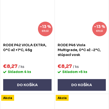
–13 %
–13 %
€9,51
€9,51
RODE P42 VIOLA EXTRA,
RODE P46 Viola
0°C až +1°C, 45g
Multigrade, 0°C až -2°C,
stúpací vosk
€8,27
€8,27
/ ks
/ ks
Skladom
4 ks
Skladom
>5 ks
DO KOŠÍKA
DO KOŠÍKA
Akcia
Akcia