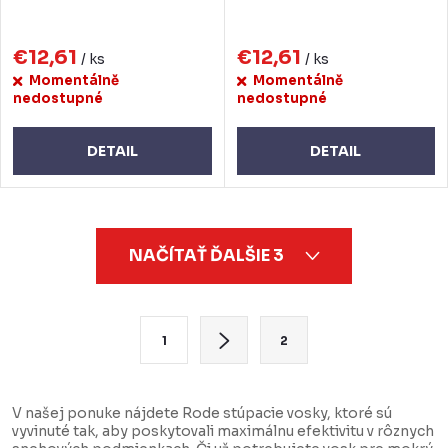
€12,61
€12,61
/ ks
/ ks
Momentálně
Momentálně
nedostupné
nedostupné
DETAIL
DETAIL
O
NAČÍTAŤ ĎALŠIE 3
v
l
á
S
1
2
d
t
a
r
c
á
V našej ponuke nájdete Rode stúpacie vosky, ktoré sú
vyvinuté tak, aby poskytovali maximálnu efektivitu v rôznych
i
n