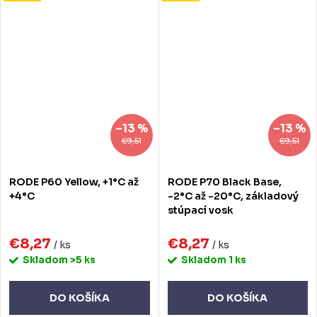
–13 %
–13 %
€9,51
€9,51
RODE P60 Yellow, +1°C až
RODE P70 Black Base,
+4°C
-2°C až -20°C, základový
stúpací vosk
€8,27
€8,27
/ ks
/ ks
Skladom
>5 ks
Skladom
1 ks
DO KOŠÍKA
DO KOŠÍKA