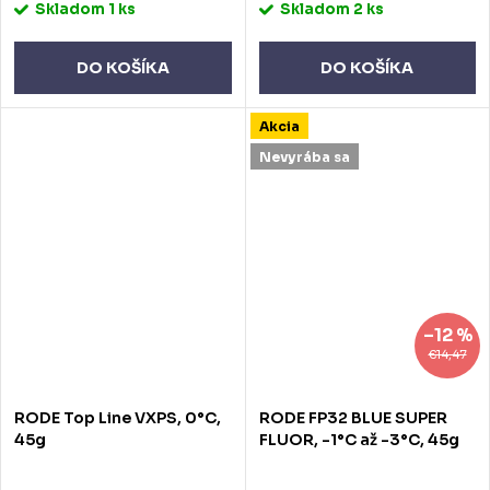
Skladom
1 ks
Skladom
2 ks
DO KOŠÍKA
DO KOŠÍKA
Akcia
Nevyrába sa
–12 %
€14,47
RODE Top Line VXPS, 0°C,
RODE FP32 BLUE SUPER
45g
FLUOR, -1°C až -3°C, 45g