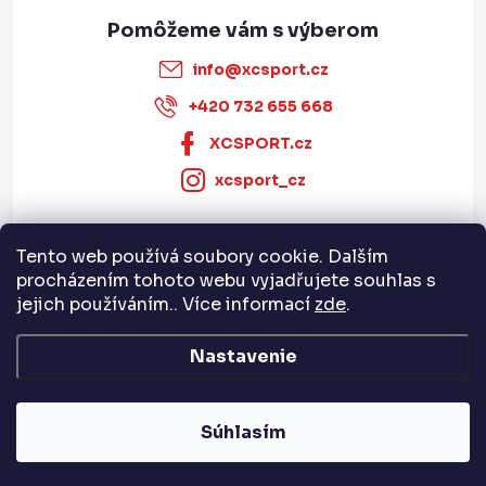
info
@
xcsport.cz
+420 732 655 668
XCSPORT.cz
xcsport_cz
Tento web používá soubory cookie. Dalším
Informace pro vás
procházením tohoto webu vyjadřujete souhlas s
jejich používáním.. Více informací
zde
.
Servis a služby
Nastavenie
Copyright 2026
XCSPORT.cz
. Všetky práva vyhradené.
Súhlasím
Vytvoril Shoptet