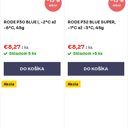
–13 %
–13 %
€9,51
€9,51
RODE P30 BLUE I, -2°C až
RODE P32 BLUE SUPER,
-6°C, 45g
-1°C až -3°C, 45g
€8,27
€8,27
/ ks
/ ks
Skladom
5 ks
Skladom
>5 ks
DO KOŠÍKA
DO KOŠÍKA
Akcia
Akcia