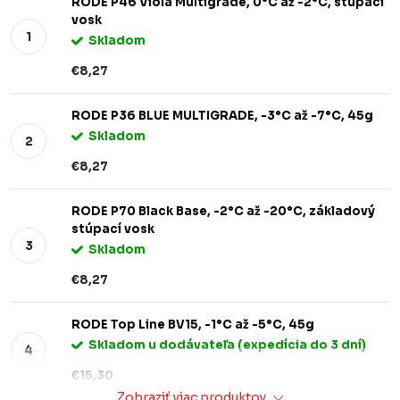
RODE P46 Viola Multigrade, 0°C až -2°C, stúpací
vosk
Skladom
€8,27
RODE P36 BLUE MULTIGRADE, -3°C až -7°C, 45g
Skladom
€8,27
RODE P70 Black Base, -2°C až -20°C, základový
stúpací vosk
Skladom
€8,27
RODE Top Line BV15, -1°C až -5°C, 45g
Skladom u dodávateľa (expedícia do 3 dní)
€15,30
Zobraziť viac produktov