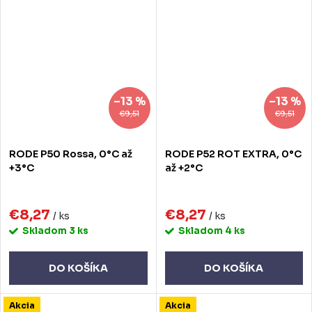
–13 %
–13 %
€9,51
€9,51
RODE P50 Rossa, 0°C až
RODE P52 ROT EXTRA, 0°C
+3°C
až +2°C
€8,27
€8,27
/ ks
/ ks
Skladom
3 ks
Skladom
4 ks
DO KOŠÍKA
DO KOŠÍKA
Akcia
Akcia