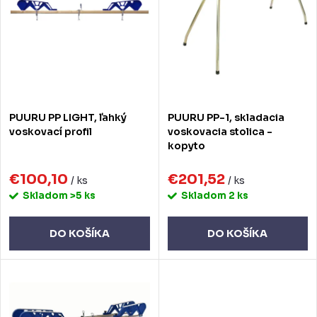
i
i
e
s
p
p
r
r
o
o
PUURU PP LIGHT, ľahký
PUURU PP-1, skladacia
d
d
voskovací profil
voskovacia stolica -
kopyto
u
u
k
€100,10
€201,52
k
/ ks
/ ks
Skladom
>5 ks
Skladom
2 ks
t
t
o
o
DO KOŠÍKA
DO KOŠÍKA
v
v