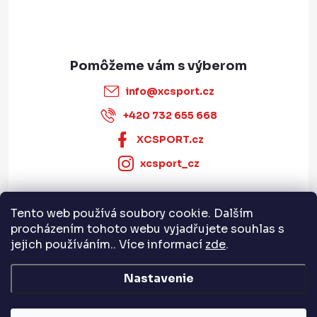
ý
p
i
s
u
info
@
xcsport.cz
+420 732 655 668
XCSPORT.cz
xcsport_cz
Tento web používá soubory cookie. Dalším
Informace pro vás
procházením tohoto webu vyjadřujete souhlas s
jejich používáním.. Více informací
zde
.
Servis a služby
Nastavenie
Copyright 2026
XCSPORT.cz
. Všetky práva vyhradené.