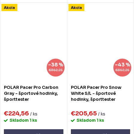
Akcia
Akcia
–38 %
–43 %
€362,25
€362,25
POLAR Pacer Pro Carbon
POLAR Pacer Pro Snow
Gray - športové hodinky,
White S/L - športové
športtester
hodinky, športtester
€224,56
€205,65
/ ks
/ ks
Skladom
1 ks
Skladom
1 ks