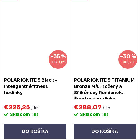
–35 %
–30 %
€349,89
€411,70
POLAR IGNITE 3 Black-
POLAR IGNITE 3 TITANIUM
inteligentné fitness
Bronze M/L, Kožený a
hodinky
Silikónový Remienok,
Športové Hodinky
€226,25
€288,07
/ ks
/ ks
Skladom
1 ks
Skladom
1 ks
DO KOŠÍKA
DO KOŠÍKA