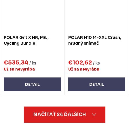
POLAR Grit X HR, M/L,
POLAR H10 M-XXL Crush,
Cycling Bundle
hrudný snímač
€535,34
€102,62
/ ks
/ ks
Už sa nevyrába
Už sa nevyrába
DETAIL
DETAIL
O
NAČÍTAŤ 24 ĎALŠÍCH
v
l