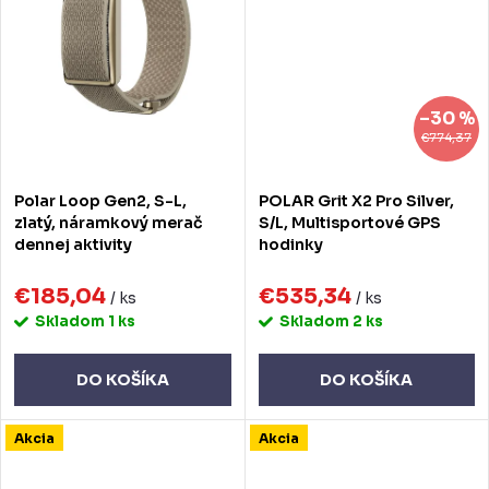
–30 %
€774,37
Polar Loop Gen2, S-L,
POLAR Grit X2 Pro Silver,
zlatý, náramkový merač
S/L, Multisportové GPS
dennej aktivity
hodinky
€185,04
€535,34
/ ks
/ ks
Skladom
1 ks
Skladom
2 ks
DO KOŠÍKA
DO KOŠÍKA
Akcia
Akcia