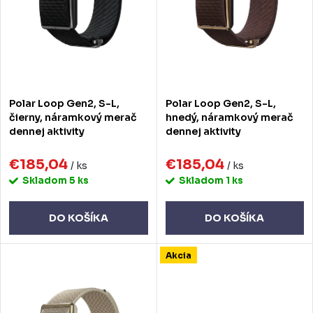
e
s
p
p
r
r
o
o
Polar Loop Gen2, S-L,
Polar Loop Gen2, S-L,
d
d
čierny, náramkový merač
hnedý, náramkový merač
dennej aktivity
dennej aktivity
u
u
k
€185,04
€185,04
k
/ ks
/ ks
Skladom
5 ks
Skladom
1 ks
t
t
o
o
DO KOŠÍKA
DO KOŠÍKA
v
v
Akcia