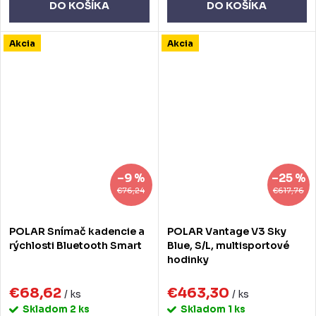
DO KOŠÍKA
DO KOŠÍKA
Akcia
Akcia
–9 %
–25 %
€76,24
€617,76
POLAR Snímač kadencie a
POLAR Vantage V3 Sky
rýchlosti Bluetooth Smart
Blue, S/L, multisportové
hodinky
€68,62
€463,30
/ ks
/ ks
Skladom
2 ks
Skladom
1 ks