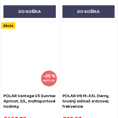
DO KOŠÍKA
DO KOŠÍKA
Akcia
–25 %
€617,76
POLAR Vantage V3 Sunrise
POLAR H9 M-XXL čierny,
Apricot, S/L, multisportové
hrudný snímač srdcovej
hodinky
frekvencie