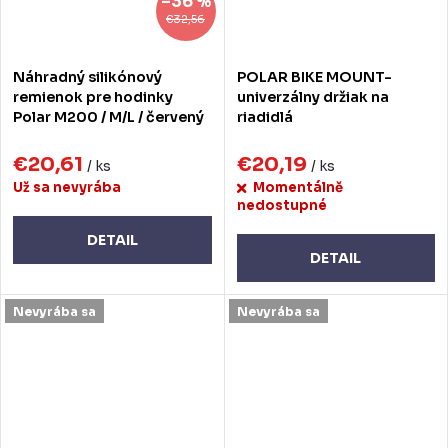
–36 %
€32,56
Náhradný silikónový
POLAR BIKE MOUNT-
remienok pre hodinky
univerzálny držiak na
Polar M200 / M/L / červený
riadidlá
€20,61
€20,19
/ ks
/ ks
Už sa nevyrába
Momentálně
nedostupné
DETAIL
DETAIL
Nevyrába sa
Nevyrába sa