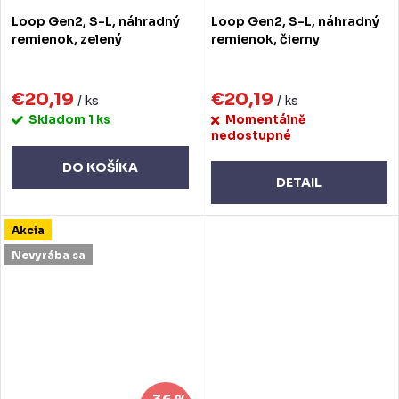
Loop Gen2, S-L, náhradný
Loop Gen2, S-L, náhradný
remienok, zelený
remienok, čierny
€20,19
€20,19
/ ks
/ ks
Skladom
1 ks
Momentálně
nedostupné
DO KOŠÍKA
DETAIL
Akcia
Nevyrába sa