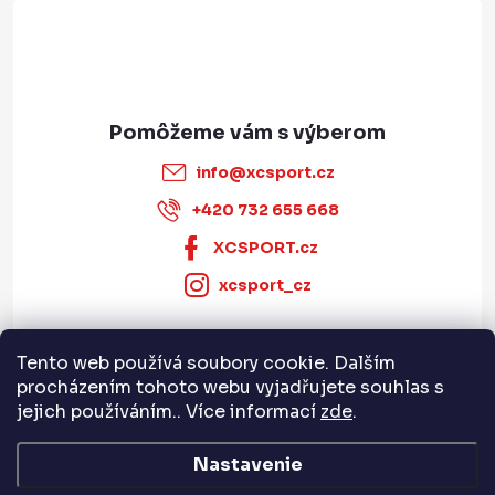
e
u
info
@
xcsport.cz
+420 732 655 668
XCSPORT.cz
xcsport_cz
Tento web používá soubory cookie. Dalším
Informace pro vás
procházením tohoto webu vyjadřujete souhlas s
jejich používáním.. Více informací
zde
.
Servis a služby
Nastavenie