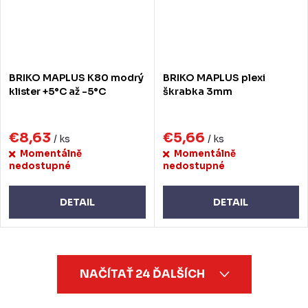
BRIKO MAPLUS K80 modrý
BRIKO MAPLUS plexi
klister +5°C až -5°C
škrabka 3mm
€8,63
€5,66
/ ks
/ ks
Momentálně
Momentálně
nedostupné
nedostupné
DETAIL
DETAIL
O
NAČÍTAŤ 24 ĎALŠÍCH
v
l