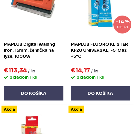
e
s
p
p
–14 %
r
r
€16,48
o
o
MAPLUS Digital Waxing
MAPLUS FLUORO KLISTER
d
d
Iron, 15mm, žehlička na
KF20 UNIVERSAL, -5°C až
lyže, 1000W
+5°C
u
u
k
€113,34
€14,17
k
/ ks
/ ks
Skladom
1 ks
Skladom
1 ks
t
t
o
o
DO KOŠÍKA
DO KOŠÍKA
v
v
Akcia
Akcia