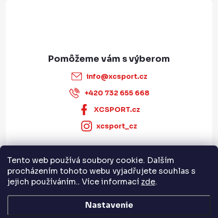
e
u
info
@
xcsport.cz
+420 732 655 668
XCSPORT.cz
xcsport_cz
Tento web používá soubory cookie. Dalším
Informace pro vás
procházením tohoto webu vyjadřujete souhlas s
jejich používáním.. Více informací
zde
.
Servis a služby
Nastavenie