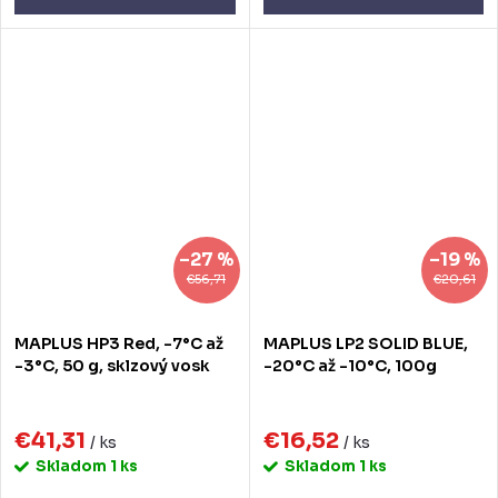
–27 %
–19 %
€56,71
€20,61
MAPLUS HP3 Red, -7°C až
MAPLUS LP2 SOLID BLUE,
-3°C, 50 g, sklzový vosk
-20°C až -10°C, 100g
€41,31
€16,52
/ ks
/ ks
Skladom
1 ks
Skladom
1 ks