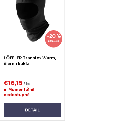
–20 %
€20,19
LÖFFLER Transtex Warm,
čierna kukla
€16,15
/ ks
Momentálně
nedostupné
DETAIL