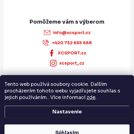
p
i
s
u
info
@
xcsport.cz
+420 732 655 668
XCSPORT.cz
xcsport_cz
Tento web používá soubory cookie. Dalším
Informace pro vás
procházením tohoto webu vyjadřujete souhlas s
jejich používáním.. Více informací
zde
.
Servis a služby
Nastavenie
Copyright 2026
XCSPORT.cz
. Všetky práva vyhradené.
Súhlasím