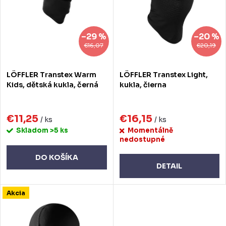
e
s
p
p
–29 %
–20 %
r
r
€16,07
€20,19
o
o
LÖFFLER Transtex Warm
LÖFFLER Transtex Light,
d
d
Kids, dětská kukla, černá
kukla, čierna
u
u
k
€11,25
€16,15
k
/ ks
/ ks
Skladom
>5 ks
Momentálně
t
t
nedostupné
o
o
DO KOŠÍKA
DETAIL
v
v
Akcia