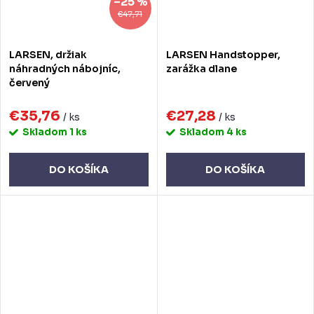
–25 %
€47,71
LARSEN, držiak
LARSEN Handstopper,
náhradných nábojníc,
zarážka dlane
červený
€35,76
€27,28
/ ks
/ ks
Skladom
1 ks
Skladom
4 ks
DO KOŠÍKA
DO KOŠÍKA