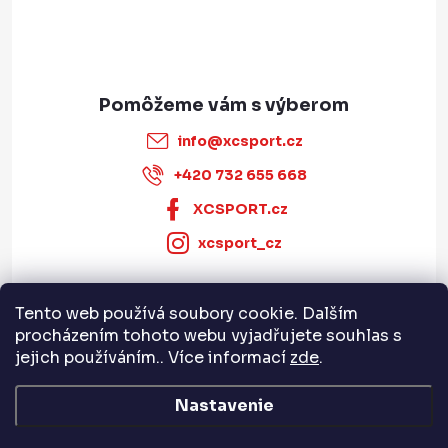
e
u
info
@
xcsport.cz
+420 732 655 668
XCSPORT.cz
xcsport_cz
Tento web používá soubory cookie. Dalším
Informace pro vás
procházením tohoto webu vyjadřujete souhlas s
jejich používáním.. Více informací
zde
.
Servis a služby
Nastavenie