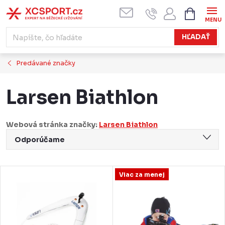
Prejsť
NÁKUPN
KOŠÍK
na
obsah
HĽADAŤ
Predávané značky
Larsen Biathlon
Webová stránka značky:
Larsen Biathlon
R
Odporúčame
a
Najlacnejšie
d
V
Viac za menej
Najdrahšie
e
ý
Najpredávanejšie
n
p
Abecedne