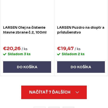
LARSEN Olej na čistenie
LARSEN Puzdro na dioptr a
hlavne zbrane č.2, 100ml
príslušenstvo
€20,26
€19,47
/ ks
/ ks
Skladom
3 ks
Skladom
2 ks
DO KOŠÍKA
DO KOŠÍKA
O
NAČÍTAŤ 7 ĎALŠÍCH
v
l