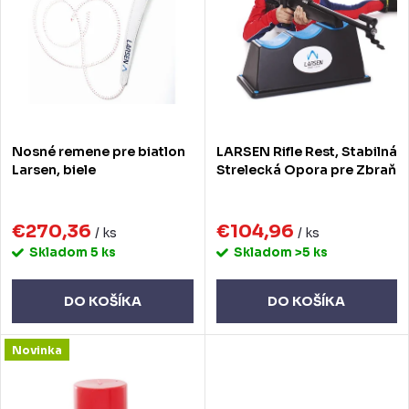
i
i
e
s
p
p
r
r
o
o
Nosné remene pre biatlon
LARSEN Rifle Rest, Stabilná
d
d
Larsen, biele
Strelecká Opora pre Zbraň
u
u
k
€270,36
€104,96
k
/ ks
/ ks
Skladom
5 ks
Skladom
>5 ks
t
t
o
o
DO KOŠÍKA
DO KOŠÍKA
v
v
Novinka