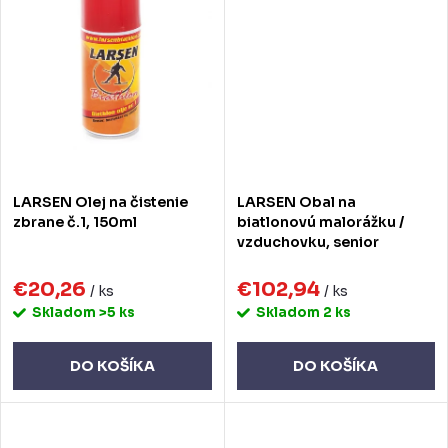
LARSEN Olej na čistenie
LARSEN Obal na
zbrane č.1, 150ml
biatlonovú malorážku /
vzduchovku, senior
€20,26
€102,94
/ ks
/ ks
Skladom
>5 ks
Skladom
2 ks
DO KOŠÍKA
DO KOŠÍKA