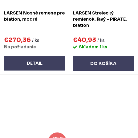
LARSEN Nosné remene pre
LARSEN Strelecký
biatlon, modré
remienok, ľavý - PIRATE,
biatlon
€270,36
€40,93
/ ks
/ ks
Na požiadanie
Skladom
1 ks
DETAIL
DO KOŠÍKA