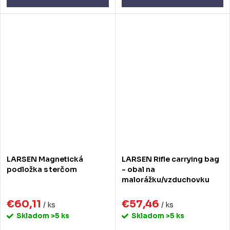
LARSEN Magnetická
LARSEN Rifle carrying bag
podložka s terčom
- obal na
malorážku/vzduchovku
€60,11
€57,46
/ ks
/ ks
Skladom
>5 ks
Skladom
>5 ks