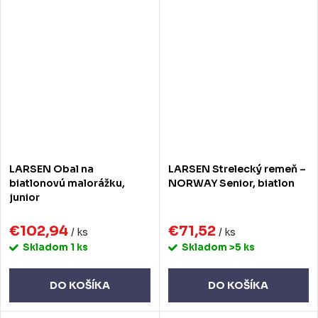
LARSEN Obal na
LARSEN Strelecký remeň –
biatlonovú malorážku,
NORWAY Senior, biatlon
junior
€102,94
€71,52
/ ks
/ ks
Skladom
1 ks
Skladom
>5 ks
DO KOŠÍKA
DO KOŠÍKA