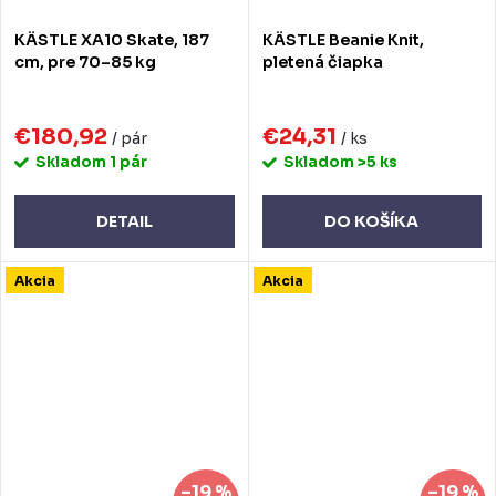
KÄSTLE XA10 Skate, 187
KÄSTLE Beanie Knit,
cm, pre 70–85 kg
pletená čiapka
€180,92
€24,31
/ pár
/ ks
Skladom
1 pár
Skladom
>5 ks
DETAIL
DO KOŠÍKA
Akcia
Akcia
–19 %
–19 %