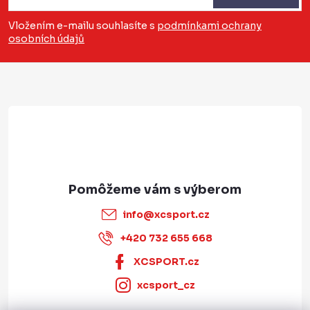
y
i
p
v
e
Vložením e-mailu souhlasíte s
podmínkami ochrany
ý
osobních údajů
ä
p
t
i
i
s
e
u
info
@
xcsport.cz
+420 732 655 668
XCSPORT.cz
xcsport_cz