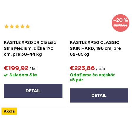
–20 %
€279,83
KÄSTLE XP20 JR Classic
KÄSTLE XP30 CLASSIC
Skin Medium, dĺžka 170
SKIN HARD, 196 cm, pre
cm, pre 30-44 kg
62-85kg
€199,92
€223,86
/ ks
/ pár
Skladom
3 ks
Odošleme čo najskôr
>5 pár
DETAIL
DETAIL
Akcia