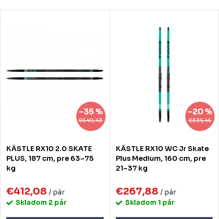
Najlacnejšie
d
V
Najdrahšie
e
ý
Najpredávanejšie
n
p
Abecedne
i
i
e
s
p
p
–35 %
–20 %
r
r
€640,43
€335,46
o
o
KÄSTLE RX10 2.0 SKATE
KÄSTLE RX10 WC Jr Skate
d
d
PLUS, 187 cm, pre 63–75
Plus Medium, 160 cm, pre
kg
21–37 kg
u
u
k
€412,08
€267,88
k
/ pár
/ pár
Skladom
2 pár
Skladom
1 pár
t
t