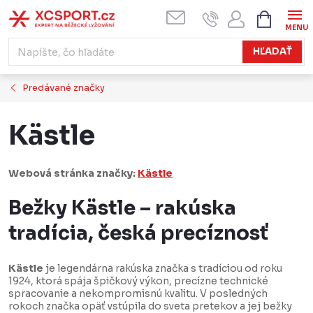
Prejsť
NÁKUPN
KOŠÍK
na
obsah
HĽADAŤ
Predávané značky
Kästle
Webová stránka značky:
Kästle
Bežky Kästle – rakúska
tradícia, česká precíznosť
Kästle
je legendárna rakúska značka s tradíciou od roku
1924, ktorá spája špičkový výkon, precízne technické
spracovanie a nekompromisnú kvalitu. V posledných
rokoch značka opäť vstúpila do sveta pretekov a jej bežky