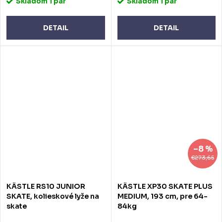
Skladom
1 pár
Skladom
1 pár
DETAIL
DETAIL
–8 %
€273,65
KÄSTLE RS10 JUNIOR
KÄSTLE XP30 SKATE PLUS
SKATE, kolieskové lyže na
MEDIUM, 193 cm, pre 64-
skate
84kg