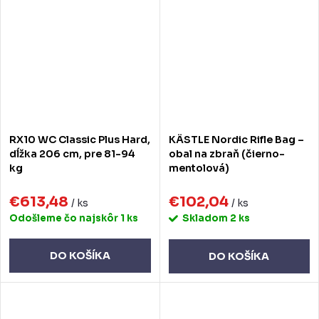
RX10 WC Classic Plus Hard,
KÄSTLE Nordic Rifle Bag –
dĺžka 206 cm, pre 81-94
obal na zbraň (čierno-
kg
mentolová)
€613,48
€102,04
/ ks
/ ks
Odošleme čo najskôr
1 ks
Skladom
2 ks
DO KOŠÍKA
DO KOŠÍKA