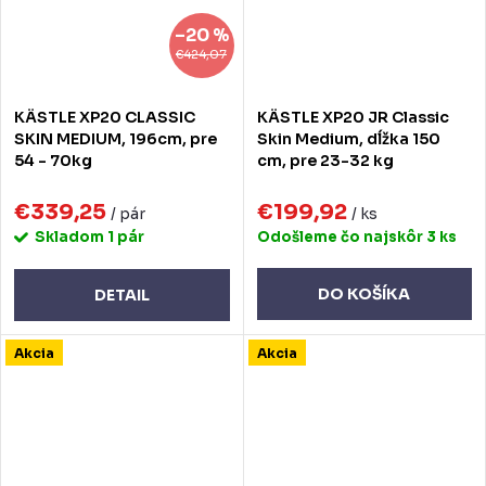
–20 %
€424,07
KÄSTLE XP20 CLASSIC
KÄSTLE XP20 JR Classic
SKIN MEDIUM, 196cm, pre
Skin Medium, dĺžka 150
54 - 70kg
cm, pre 23-32 kg
€339,25
€199,92
/ pár
/ ks
Skladom
1 pár
Odošleme čo najskôr
3 ks
DO KOŠÍKA
DETAIL
Akcia
Akcia