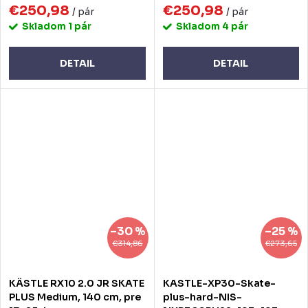
€250,98
€250,98
/ pár
/ pár
Skladom
1 pár
Skladom
4 pár
DETAIL
DETAIL
–30 %
–25 %
€314,86
€273,65
KÄSTLE RX10 2.0 JR SKATE
KASTLE-XP30-Skate-
PLUS Medium, 140 cm, pre
plus-hard-NIS-