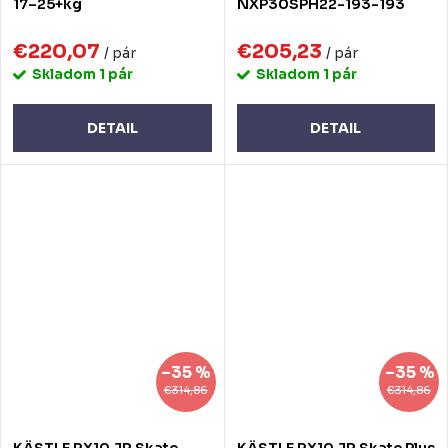
17–25+kg
NXP30SPH22-193-193
€220,07
€205,23
/ pár
/ pár
Skladom
1 pár
Skladom
1 pár
DETAIL
DETAIL
–35 %
–35 %
€314,86
€314,86
KÄSTLE RX10 JR Skate
KÄSTLE RX10 JR Skate Plus