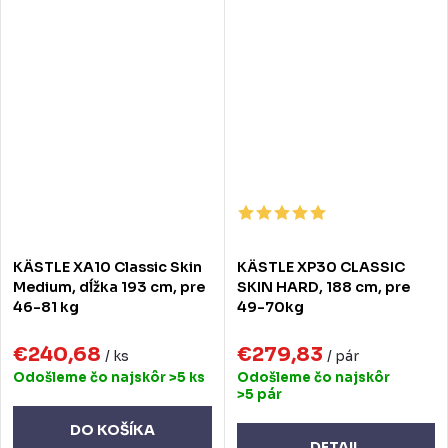
KÄSTLE XA10 Classic Skin
KÄSTLE XP30 CLASSIC
Medium, dĺžka 193 cm, pre
SKIN HARD, 188 cm, pre
46-81 kg
49-70kg
€240,68
€279,83
/ ks
/ pár
Odošleme čo najskôr
>5 ks
Odošleme čo najskôr
>5 pár
DO KOŠÍKA
DETAIL