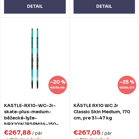
o
o
DETAIL
DETAIL
v
v
–20 %
–25 %
€335,46
€356,07
KASTLE-RX10-WC-Jr-
KÄSTLE RX10 WC Jr
skate-plus-medum-
Classic Skin Medium, 170
běžecké-lyže-
cm, pre 31–47 kg
NRX10WJRSPM24-150-
150
€267,88
€267,05
/ pár
/ pár