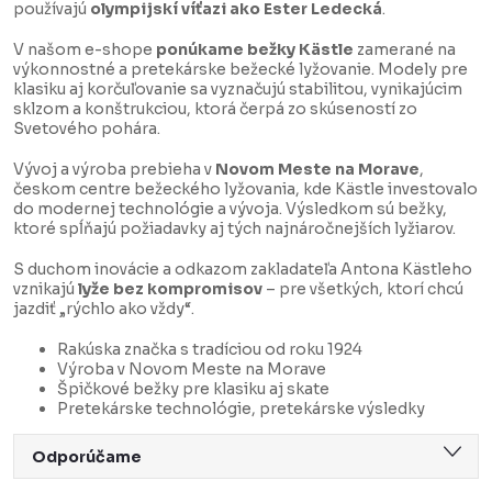
používajú
olympijskí víťazi ako Ester Ledecká
.
V našom e-shope
ponúkame bežky Kästle
zamerané na
výkonnostné a pretekárske bežecké lyžovanie. Modely pre
klasiku aj korčuľovanie sa vyznačujú stabilitou, vynikajúcim
sklzom a konštrukciou, ktorá čerpá zo skúseností zo
Svetového pohára.
Vývoj a výroba prebieha v
Novom Meste na Morave
,
českom centre bežeckého lyžovania, kde Kästle investovalo
do modernej technológie a vývoja. Výsledkom sú bežky,
ktoré spĺňajú požiadavky aj tých najnáročnejších lyžiarov.
S duchom inovácie a odkazom zakladateľa Antona Kästleho
vznikajú
lyže bez kompromisov
– pre všetkých, ktorí chcú
jazdiť „rýchlo ako vždy“.
Rakúska značka s tradíciou od roku 1924
Výroba v Novom Meste na Morave
Špičkové bežky pre klasiku aj skate
Pretekárske technológie, pretekárske výsledky
R
Odporúčame
a