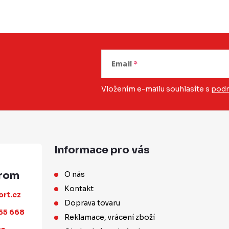
Email
Vložením e-mailu souhlasíte s
podm
Informace pro vás
O nás
Kontakt
ort.cz
Doprava tovaru
55 668
Reklamace, vrácení zboží