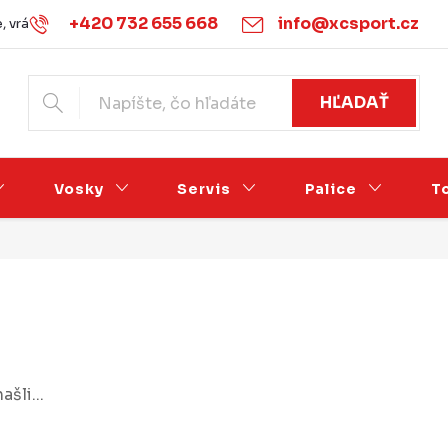
+420 732 655 668
info@xcsport.cz
 vrácení zboží
Obchodné podmienky
Podmínky ochrany o
HĽADAŤ
Vosky
Servis
Palice
T
šli...