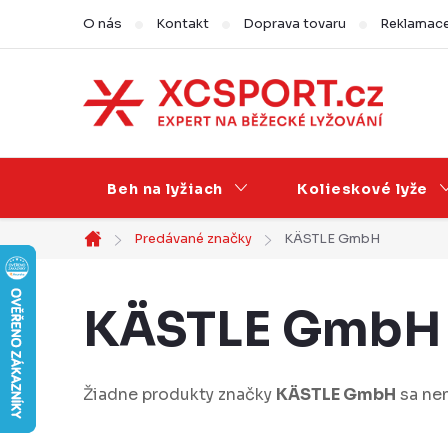
Prejsť
O nás
Kontakt
Doprava tovaru
Reklamace,
na
obsah
Beh na lyžiach
Kolieskové lyže
Predávané značky
KÄSTLE GmbH
Domov
KÄSTLE GmbH
Žiadne produkty značky
KÄSTLE GmbH
sa nena