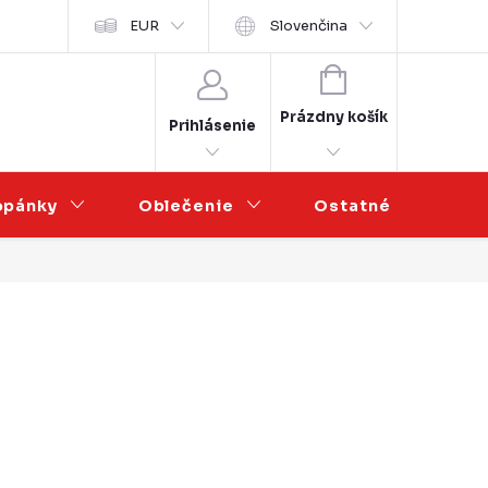
sobních údajů
EUR
Veľkoobchodná spolupráca
Slovenčina
NÁKUPNÝ
KOŠÍK
Prázdny košík
Prihlásenie
opánky
Oblečenie
Ostatné
V