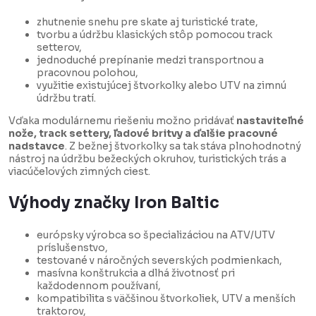
zhutnenie snehu pre skate aj turistické trate,
tvorbu a údržbu klasických stôp pomocou track
setterov,
jednoduché prepínanie medzi transportnou a
pracovnou polohou,
využitie existujúcej štvorkolky alebo UTV na zimnú
údržbu tratí.
Vďaka modulárnemu riešeniu možno pridávať
nastaviteľné
nože, track settery, ľadové britvy a ďalšie pracovné
nadstavce
. Z bežnej štvorkolky sa tak stáva plnohodnotný
nástroj na údržbu bežeckých okruhov, turistických trás a
viacúčelových zimných ciest.
Výhody značky Iron Baltic
európsky výrobca so špecializáciou na ATV/UTV
príslušenstvo,
testované v náročných severských podmienkach,
masívna konštrukcia a dlhá životnosť pri
každodennom používaní,
kompatibilita s väčšinou štvorkoliek, UTV a menších
traktorov,