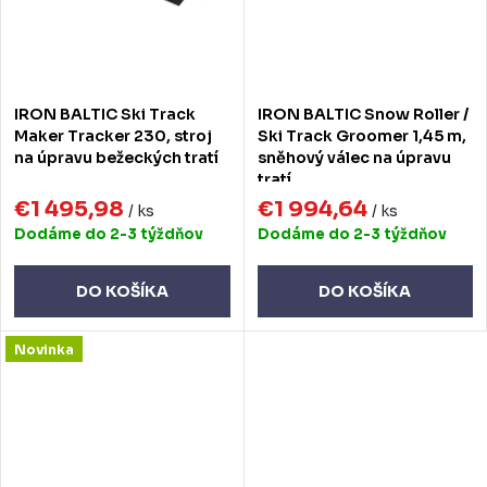
IRON BALTIC Ski Track
IRON BALTIC Snow Roller /
Maker Tracker 230, stroj
Ski Track Groomer 1,45 m,
na úpravu bežeckých tratí
sněhový válec na úpravu
tratí
€1 495,98
€1 994,64
/ ks
/ ks
Dodáme do 2-3 týždňov
Dodáme do 2-3 týždňov
DO KOŠÍKA
DO KOŠÍKA
Novinka