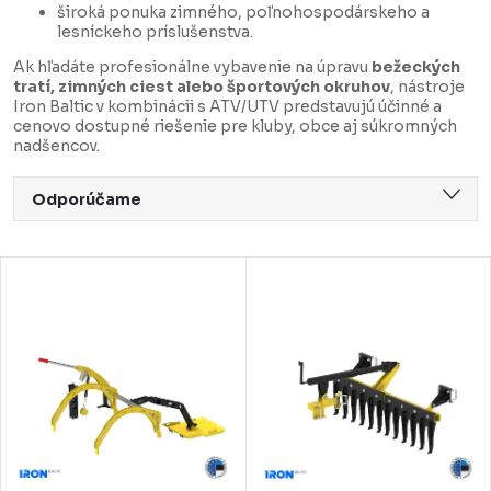
široká ponuka zimného, poľnohospodárskeho a
lesníckeho príslušenstva.
Ak hľadáte profesionálne vybavenie na úpravu
bežeckých
tratí, zimných ciest alebo športových okruhov
, nástroje
Iron Baltic v kombinácii s ATV/UTV predstavujú účinné a
cenovo dostupné riešenie pre kluby, obce aj súkromných
nadšencov.
R
Odporúčame
a
Najlacnejšie
d
V
Najdrahšie
e
ý
Najpredávanejšie
n
p
Abecedne
i
i
e
s
p
p