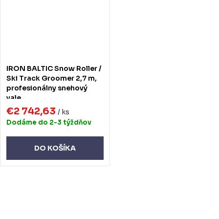
IRON BALTIC Snow Roller /
Ski Track Groomer 2,7 m,
profesionálny snehový
vale
€2 742,63
/ ks
Dodáme do 2-3 týždňov
DO KOŠÍKA
O
v