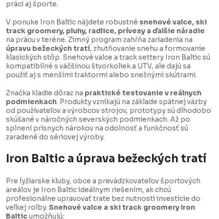
práci aj športe.
V ponuke Iron Baltic nájdete robustné
snehové valce, ski
track groomery, pluhy, radlice, prívesy a ďalšie náradie
na prácu v teréne. Zimný program zahŕňa zariadenia na
úpravu bežeckých tratí
, zhutňovanie snehu a formovanie
klasických stôp. Snehové valce a track settery Iron Baltic sú
kompatibilné s väčšinou štvorkoliek a UTV, ale dajú sa
použiť aj s menšími traktormi alebo snežnými skútrami.
Značka kladie dôraz na
praktické testovanie v reálnych
podmienkach
. Produkty vznikajú na základe spätnej väzby
od používateľov a výrobcov strojov, prototypy sú dlhodobo
skúšané v náročných severských podmienkach. Až po
splnení prísnych nárokov na odolnosť a funkčnosť sú
zaradené do sériovej výroby.
Iron Baltic a úprava bežeckých tratí
Pre lyžiarske kluby, obce a prevádzkovateľov športových
areálov je Iron Baltic ideálnym riešením, ak chcú
profesionálne upravovať trate bez nutnosti investície do
veľkej rolby.
Snehové valce a ski track groomery Iron
Baltic
umožňujú: