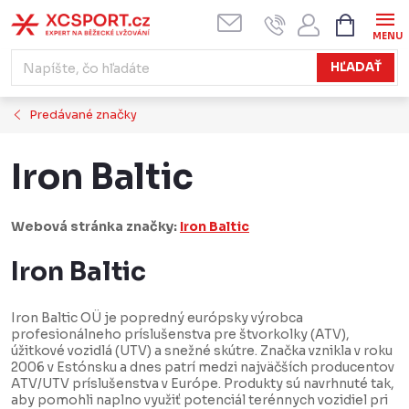
Prejsť
NÁKUPN
KOŠÍK
na
obsah
HĽADAŤ
Predávané značky
Iron Baltic
Webová stránka značky:
Iron Baltic
Iron Baltic
Iron Baltic OÜ je popredný európsky výrobca
profesionálneho príslušenstva pre štvorkolky (ATV),
úžitkové vozidlá (UTV) a snežné skútre. Značka vznikla v roku
2006 v Estónsku a dnes patrí medzi najväčších producentov
ATV/UTV príslušenstva v Európe. Produkty sú navrhnuté tak,
aby pomohli naplno využiť potenciál terénnych vozidiel pri