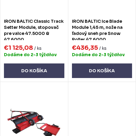
r
r
o
o
IRON BALTIC Classic Track
IRON BALTIC Ice Blade
d
d
Setter Module, stopovač
Module 1,45 m, nože na
pre valce 47.5000 &
ľadový sneh pre Snow
u
u
47.6000
Roller 47.6000
k
€1 125,08
€436,35
k
/ ks
/ ks
Dodáme do 2-3 týždňov
Dodáme do 2-3 týždňov
t
t
o
o
DO KOŠÍKA
DO KOŠÍKA
v
v