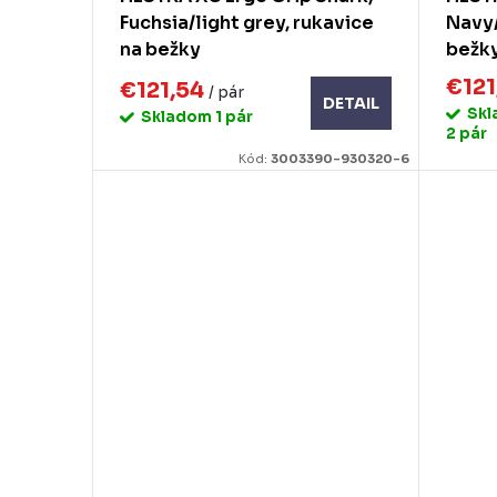
t
Fuchsia/light grey, rukavice
Navy/
k
na bežky
bežk
o
t
€121
€121,54
/ pár
v
DETAIL
o
Sk
Skladom
1 pár
2 pár
v
Kód:
3003390-930320-6