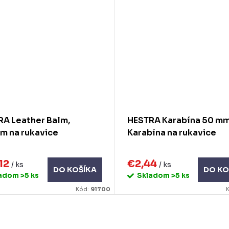
A Leather Balm,
HESTRA Karabína 50 mm
m na rukavice
Karabína na rukavice
12
€2,44
/ ks
/ ks
DO KOŠÍKA
DO KO
ladom
>5 ks
Skladom
>5 ks
Kód:
91700