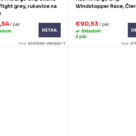
light grey, rukavice na
Windstopper Race, Čie
y
,54
€90,53
/ pár
/ pár
DETAIL
D
ladom
Skladom
2 pár
Kód:
3003390-280320-7
Kód:
37