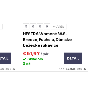
5
6
8
9
e
+ ďalšie
HESTRA Women's W.S.
Breeze, Fuchsia, Dámske
bežecké rukavice
€61,97
/ pár
ETAIL
DETAIL
Skladom
2 pár
350-100-5
Kód:
37350-930-5