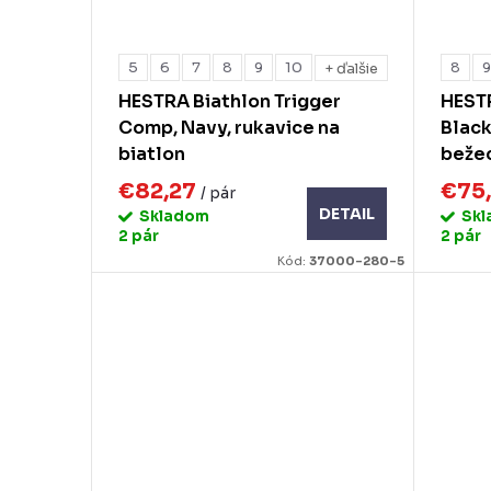
5
6
7
8
9
10
8
+ ďalšie
HESTRA Biathlon Trigger
HEST
Comp, Navy, rukavice na
Black
biatlon
beže
€82,27
€75
/ pár
DETAIL
Skladom
Sk
2 pár
2 pár
Kód:
37000-280-5