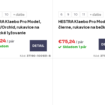
9
10
6
9
10
11
+ ďalšie
+ ďalšie
RA Klaebo Pro Model,
HESTRA Klaebo Pro Mod
/Orchid, rukavice na
čierne, rukavice na bež
cké lyžovanie
,24
€75,24
/ pár
/ pár
D
DETAIL
ladom
Skladom
1 pár
Kód:
37190-100931-8
Kód:
37