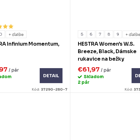
0
5
6
7
8
9
+ ďalšie
+ ďalši
RA Infinium Momentum,
HESTRA Women's W.S.
Breeze, Black, Dámske
rukavice na bežky
,97
€61,97
/ pár
/ pár
DETAIL
D
ladom
Skladom
2 pár
Kód:
37290-280-7
Kód:
37