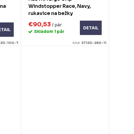
rna
Windstopper Race, Navy,
rukavice na bežky
€90,53
/ pár
DETAIL
ETAIL
Skladom
1 pár
120-100-7
Kód:
37120-280-11