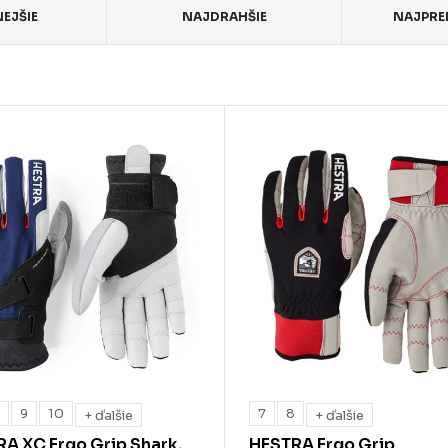
EJŠIE
NAJDRAHŠIE
NAJPRE
8
9
10
7
8
+ ďalšie
+ ďalšie
A XC Ergo Grip Shark,
HESTRA Ergo Grip