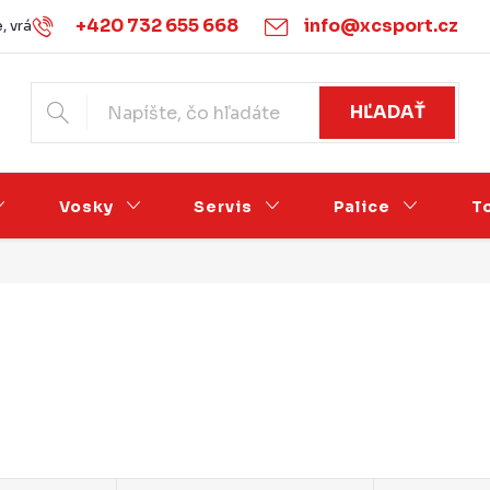
+420 732 655 668
info@xcsport.cz
 vrácení zboží
Obchodné podmienky
Podmínky ochrany o
HĽADAŤ
Vosky
Servis
Palice
T