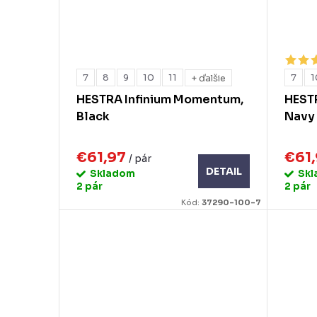
7
8
9
10
11
7
1
+ ďalšie
HESTRA Infinium Momentum,
HEST
Black
Navy
€61,97
€61
/ pár
DETAIL
Skladom
Sk
2 pár
2 pár
Kód:
37290-100-7