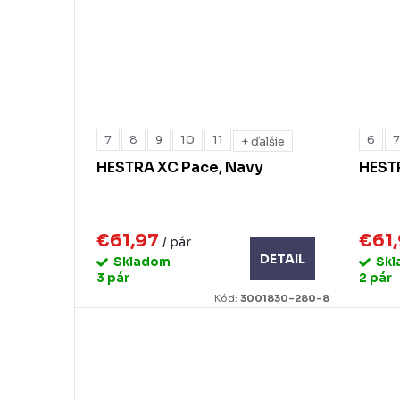
7
8
9
10
11
6
+ ďalšie
HESTRA XC Pace, Navy
HEST
€61,97
€61
/ pár
DETAIL
Skladom
Sk
3 pár
2 pár
Kód:
3001830-280-8