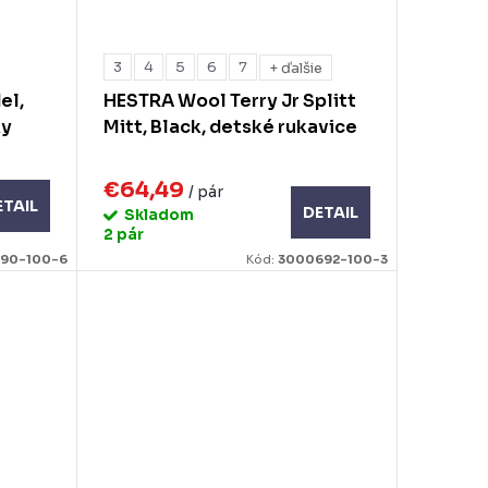
3
4
5
6
7
+ ďalšie
el,
HESTRA Wool Terry Jr Splitt
ky
Mitt, Black, detské rukavice
€64,49
/ pár
ETAIL
DETAIL
Skladom
2 pár
190-100-6
Kód:
3000692-100-3