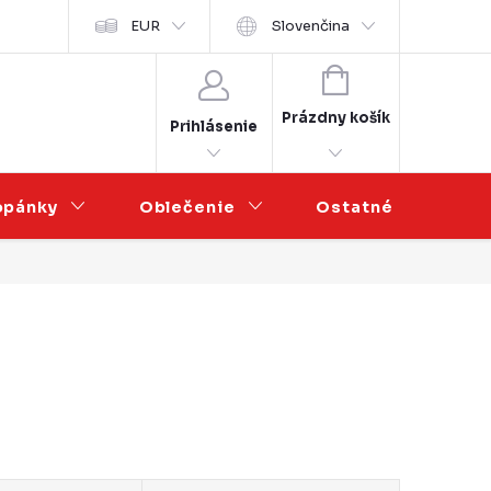
sobních údajů
EUR
Veľkoobchodná spolupráca
Slovenčina
NÁKUPNÝ
KOŠÍK
Prázdny košík
Prihlásenie
opánky
Oblečenie
Ostatné
V