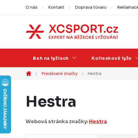
Prejsť
O nás
Kontakt
Doprava tovaru
Reklamace,
na
obsah
Beh na lyžiach
Kolieskové lyže
Predávané značky
Hestra
Domov
Hestra
Webová stránka značky:
Hestra