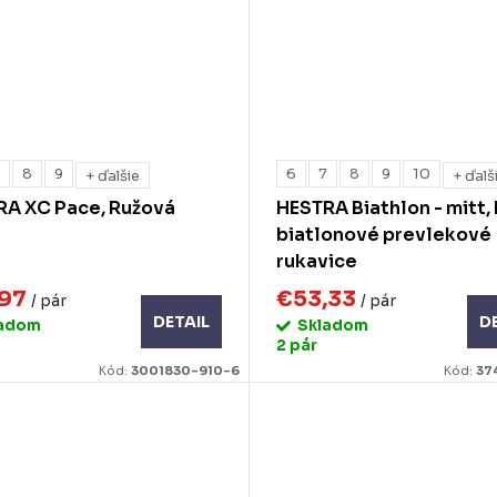
7
8
9
6
7
8
9
10
+ ďalšie
+ ďalš
RA XC Pace, Ružová
HESTRA Biathlon - mitt,
biatlonové prevlekové
rukavice
,97
€53,33
/ pár
/ pár
DETAIL
D
ladom
Skladom
2 pár
Kód:
3001830-910-6
Kód:
37