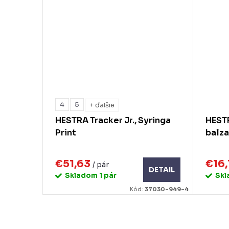
4
5
+ ďalšie
HESTRA Tracker Jr., Syringa
HESTR
Print
balza
€51,63
€16,
/ pár
DETAIL
Skladom
1 pár
Sk
Kód:
37030-949-4