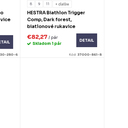
8
9
11
+ ďalšie
go
HESTRA Biathlon Trigger
avice
Comp, Dark forest,
biatlonové rukavice
€82,27
/ pár
DETAIL
ETAIL
Skladom
1 pár
130-280-6
Kód:
37000-861-8