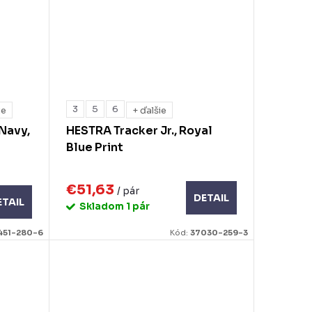
3
5
6
ie
+ ďalšie
 Navy,
HESTRA Tracker Jr., Royal
Blue Print
€51,63
/ pár
DETAIL
ETAIL
Skladom
1 pár
451-280-6
Kód:
37030-259-3