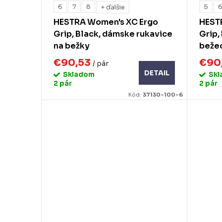
6
7
8
5
+ ďalšie
HESTRA Women's XC Ergo
HEST
Grip, Black, dámske rukavice
Grip,
na bežky
beže
€90,53
€90
/ pár
DETAIL
Skladom
Sk
2 pár
2 pár
Kód:
37130-100-6