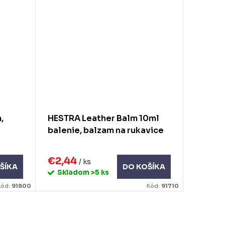
,
HESTRA Leather Balm 10ml
balenie, balzam na rukavice
€2,44
/ ks
ŠÍKA
DO KOŠÍKA
Skladom
>5 ks
Kód:
91800
Kód:
91710