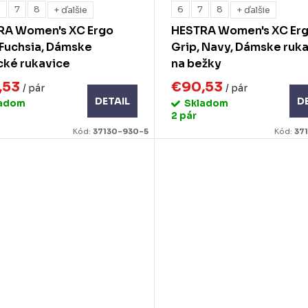
6
7
8
6
7
8
+ ďalšie
+ ďalšie
RA Women's XC Ergo
HESTRA Women's XC Er
 Fuchsia, Dámske
Grip, Navy, Dámske ruk
cké rukavice
na bežky
,53
€90,53
/ pár
/ pár
DETAIL
D
ladom
Skladom
2 pár
Kód:
37130-930-5
Kód:
37