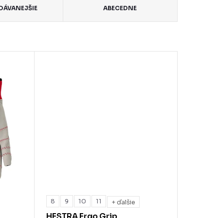
DÁVANEJŠIE
ABECEDNE
8
9
10
11
+ ďalšie
HESTRA Ergo Grip