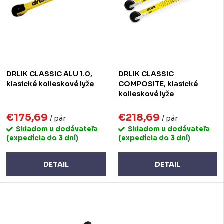
e
s
p
p
r
r
o
o
DRLIK CLASSIC ALU 1.0,
DRLIK CLASSIC
d
d
klasické kolieskové lyže
COMPOSITE, klasické
kolieskové lyže
u
u
k
€175,69
€218,69
k
/ pár
/ pár
Skladom u dodávateľa
Skladom u dodávateľa
t
t
(expedícia do 3 dní)
(expedícia do 3 dní)
o
o
DETAIL
DETAIL
v
v