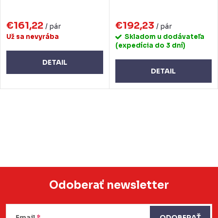
€161,22
€192,23
/ pár
/ pár
Už sa nevyrába
Skladom u dodávateľa
(expedícia do 3 dní)
DETAIL
DETAIL
O
v
l
á
d
a
Odoberať newsletter
c
Z
i
Email
ODOBERAŤ