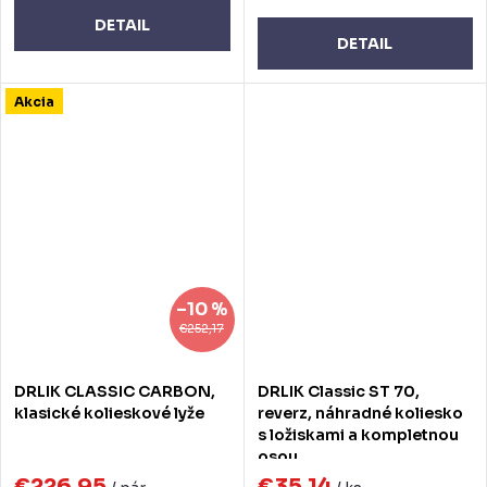
DETAIL
DETAIL
Akcia
–10 %
€252,17
DRLIK CLASSIC CARBON,
DRLIK Classic ST 70,
klasické kolieskové lyže
reverz, náhradné koliesko
s ložiskami a kompletnou
osou
€226,95
€35,14