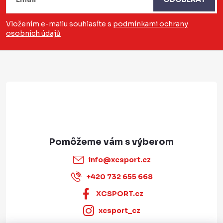
á
e
p
p
Vložením e-mailu souhlasíte s
podmínkami ochrany
r
osobních údajů
ä
v
t
k
i
y
v
e
ý
p
i
s
u
info
@
xcsport.cz
+420 732 655 668
XCSPORT.cz
xcsport_cz