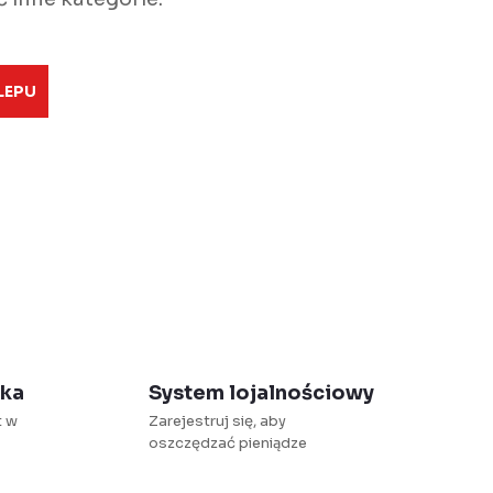
LEPU
łka
System lojalnościowy
t w
Zarejestruj się, aby
oszczędzać pieniądze