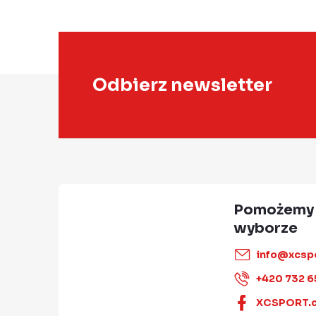
S
Odbierz newsletter
t
o
p
k
a
info
@
xcsp
+420 732 6
XCSPORT.