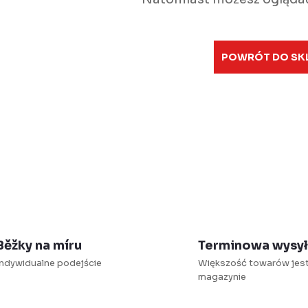
POWRÓT DO SK
Běžky na míru
Terminowa wysy
Indywidualne podejście
Większość towarów jes
magazynie