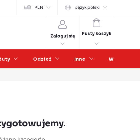
osobních údajů
PLN
Współpraca hurtowa
Język polski
KOSZYK
Pusty koszyk
Zaloguj się
Buty
Odzież
Inne
Wyprzedaż
rzygotowujemy.
 inne kategorie.