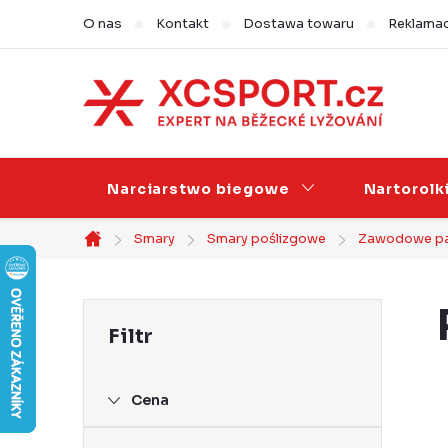
Przejść
O nas
Kontakt
Dostawa towaru
Reklamac
do
treści
Narciarstwo biegowe
Nartorolk
Smary
Smary poślizgowe
Zawodowe pa
Home
P
a
s
Cena
e