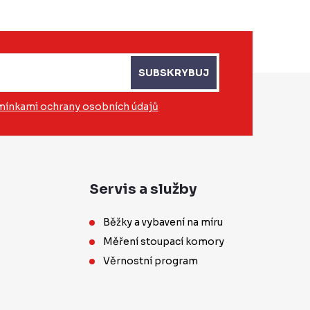
SUBSKRYBUJ
ínkami ochrany osobních údajů
Servis a služby
Běžky a vybavení na míru
Měření stoupací komory
Věrnostní program