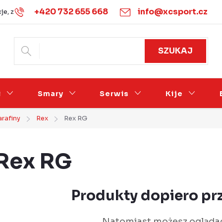
+420 732 655 668
info@xcsport.cz
je, zwroty i wymiany
Warunki handlowe
Podmínky ochrany 
SZUKAJ
i
Smary
Serwis
Kije
rafiny
Rex
Rex RG
Rex RG
Produkty dopiero p
Natomiast możesz oglądać