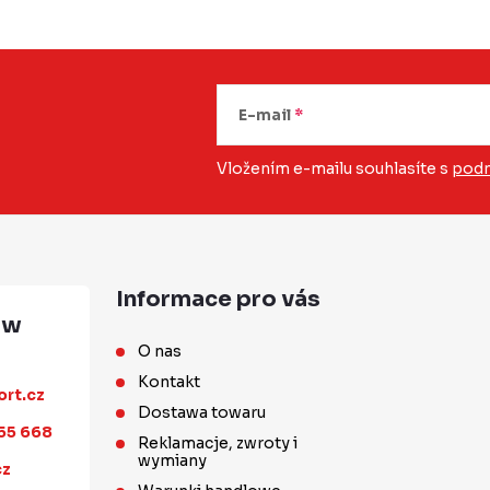
E-mail
Vložením e-mailu souhlasíte s
podm
Informace pro vás
O nas
Kontakt
ort.cz
Dostawa towaru
55 668
Reklamacje, zwroty i
wymiany
cz