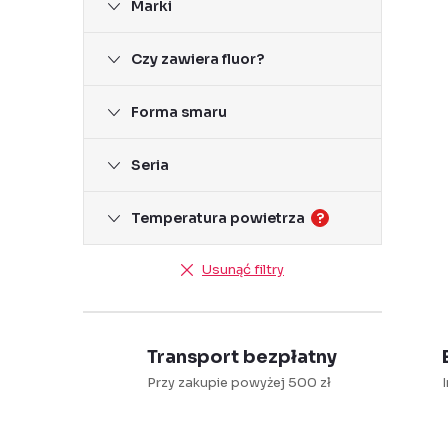
k
Marki
b
Czy zawiera fluor?
o
c
Forma smaru
z
Seria
n
Temperatura powietrza
?
y
Usunąć filtry
Transport bezpłatny
Przy zakupie powyżej 500 zł