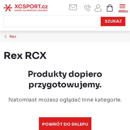
Przejść
KOSZYK
do
treści
SZUKAJ
Rex
Rex RCX
Produkty dopiero
przygotowujemy.
Natomiast możesz oglądać inne kategorie.
POWRÓT DO SKLEPU