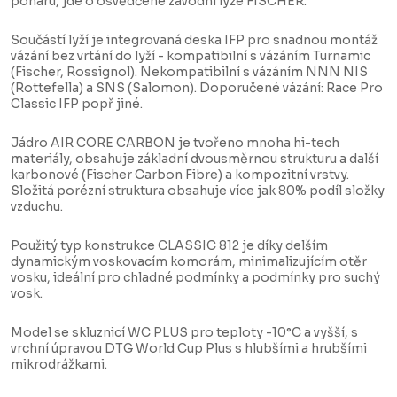
poháru, jde o osvědčené závodní lyže FISCHER.
Součástí lyží je integrovaná deska IFP pro snadnou montáž
vázání bez vrtání do lyží - kompatibilní s vázáním Turnamic
(Fischer, Rossignol). Nekompatibilní s vázáním NNN NIS
(Rottefella) a SNS (Salomon). Doporučené vázání: Race Pro
Classic IFP popř jiné.
Jádro AIR CORE CARBON je tvořeno mnoha hi-tech
materiály, obsahuje základní dvousměrnou strukturu a další
karbonové (Fischer Carbon Fibre) a kompozitní vrstvy.
Složitá porézní struktura obsahuje více jak 80% podíl složky
vzduchu.
Použitý typ konstrukce CLASSIC 812 je díky delším
dynamickým voskovacím komorám, minimalizujícím otěr
vosku, ideální pro chladné podmínky a podmínky pro suchý
vosk.
Model se skluznicí WC PLUS pro teploty -10°C a vyšší, s
vrchní úpravou DTG World Cup Plus s hlubšími a hrubšími
mikrodrážkami.