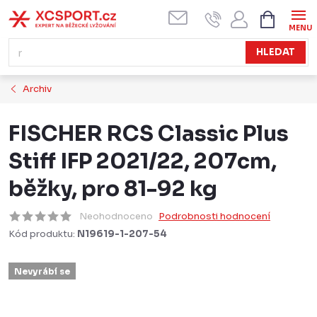
Přejít
NÁKUPN
KOŠÍK
na
obsah
HLEDAT
Archiv
FISCHER RCS Classic Plus
Stiff IFP 2021/22, 207cm,
běžky, pro 81-92 kg
Neohodnoceno
Podrobnosti hodnocení
Kód produktu:
N19619-1-207-54
Nevyrábí se