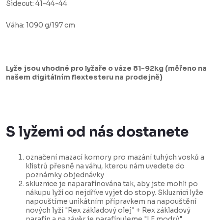
Sidecut: 41-44-44
Váha: 1090 g/197 cm
Lyže jsou vhodné pro lyžaře o váze 81-92kg (měřeno na
našem digitálním flextesteru na prodejně)
S lyžemi od nás dostanete
označení mazací komory pro mazání tuhých vosků a
klistrů přesně na váhu, kterou nám uvedete do
poznámky objednávky
skluznice je naparafínována tak, aby jste mohli po
nákupu lyží co nejdříve vyjet do stopy. Skluznici lyže
napouštíme unikátním přípravkem na napouštění
nových lyží "Rex základový olej" + Rex základový
parafín a na závěr je parafínujeme "LF modrý".