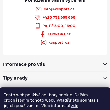
info
@
xcsport.cz
+420 732 655 668
Po-Pá 8:00-16:00
XCSPORT.cz
xcsport_cz
Informace pro vás
Tipy a rady
Servis a služby
Tento web používá soubory cookie. Dalším
procházením tohoto webu vyjadřujete souhlas s
Přijímáme online platby
jejich používáním.. Více informací
zde
.