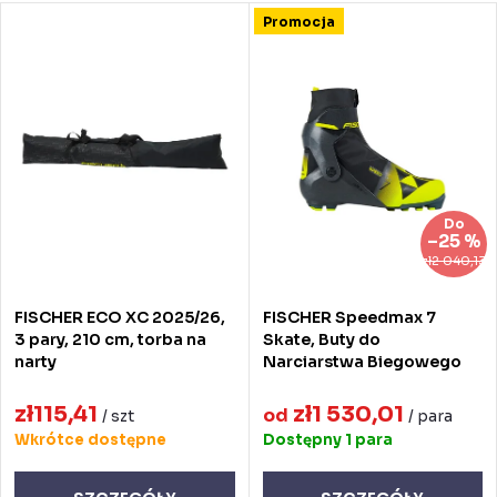
r
L
Promocja
Najdroższe
t
i
Najczęściej sprzedawane
o
s
Alfabetycznie
w
t
a
a
n
p
Do
–25 %
i
r
zł2 040,13
e
o
FISCHER ECO XC 2025/26,
FISCHER Speedmax 7
p
d
3 pary, 210 cm, torba na
Skate, Buty do
narty
Narciarstwa Biegowego
r
u
o
zł115,41
zł1 530,01
k
od
/ szt
/ para
Wkrótce dostępne
Dostępny
1 para
d
t