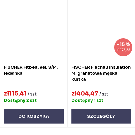
–15 %
zł475,85
FISCHER Fitbelt, vel. S/M,
FISCHER Flachau Insulation
ledvinka
M, granatowa męska
kurtka
zł115,41
zł404,47
/ szt
/ szt
Dostępny
2 szt
Dostępny
1 szt
DO KOSZYKA
SZCZEGÓŁY