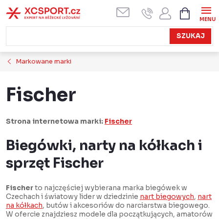
Przejść
KOSZYK
do
treści
SZUKAJ
Markowane marki
Fischer
Strona internetowa marki:
Fischer
Biegówki, narty na kółkach i
sprzęt Fischer
Fischer
to najczęściej wybierana marka biegówek w
Czechach i światowy lider w dziedzinie
nart biegowych
,
nart
na kółkach
, butów i akcesoriów do narciarstwa biegowego.
W ofercie znajdziesz modele dla początkujących, amatorów