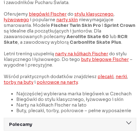
i zawodników Pucharu Świata.
Oferujemy
biegówki Fischer
do
stylu klasycznego
,
łyżwowego
i popularne
narty skin
niewymagające
smarowania. Modele
Fischer Twin Skin Pro
i
Sprint Crown
są idealne dla początkujących i juniorów. Dla
zaawansowanych polecamy
Aerolite Skate 60
lub
RCR
Skate
, a zawodowcy wybiorą
Carbonlite Skate Plus
.
Letni trening uzupełnią
narty na kółkach Fischer
do stylu
klasycznego i łyżwowego. Do tego
buty biegowe Fischer
–
wygodne i precyzyjne.
Wśród praktycznych dodatków znajdziesz
plecaki
,
nerki
,
torby na buty
i
pokrowce na narty
.
Najczęściej wybierana marka biegówek w Czechach
Biegówki do stylu klasycznego, łyżwowego i skin
Narty na kółkach Fischer na lato
Buty, plecaki, torby, pokrowce – pełne wyposażenie
S
Polecamy
o
Najtańsze