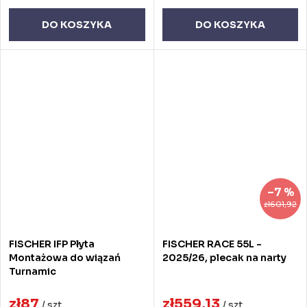
DO KOSZYKA
DO KOSZYKA
–7 %
zł601,92
FISCHER IFP Płyta
FISCHER RACE 55L -
Montażowa do wiązań
2025/26, plecak na narty
Turnamic
zł87
zł559,13
/ szt
/ szt