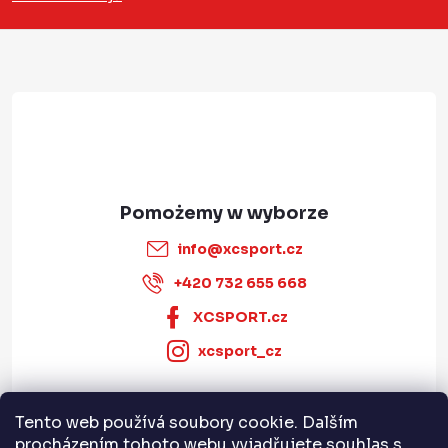
p
k
a
info
@
xcsport.cz
+420 732 655 668
XCSPORT.cz
xcsport_cz
Tento web používá soubory cookie. Dalším
Informace pro vás
procházením tohoto webu vyjadřujete souhlas s