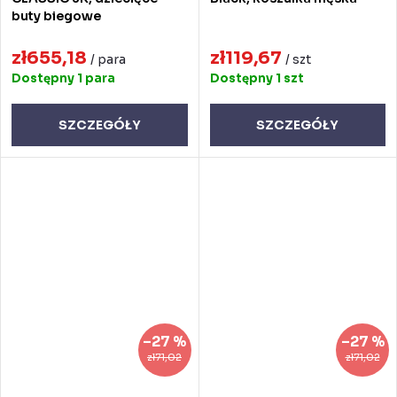
buty biegowe
zł655,18
zł119,67
/ para
/ szt
Dostępny
1 para
Dostępny
1 szt
SZCZEGÓŁY
SZCZEGÓŁY
–27 %
–27 %
zł71,02
zł71,02