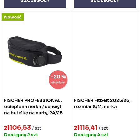
u
ó
SZCZEGÓŁY
SZCZEGÓŁY
k
w
Nowość
t
ó
w
–20 %
zł133,17
FISCHER PROFESSIONAL,
FISCHER Fitbelt 2025/26,
ocieplona nerka / uchwyt
rozmiar S/M, nerka
na butelkę na narty, 24/25
zł106,53
zł115,41
/ szt
/ szt
Dostępny
2 szt
Dostępny
4 szt