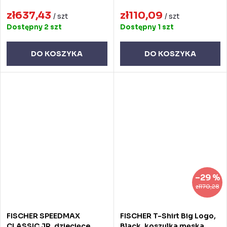
zł637,43
zł110,09
/ szt
/ szt
Dostępny
2 szt
Dostępny
1 szt
DO KOSZYKA
DO KOSZYKA
–29 %
zł170,28
FISCHER SPEEDMAX
FISCHER T-Shirt Big Logo,
CLASSIC JR, dziecięce
Black, koszulka męska