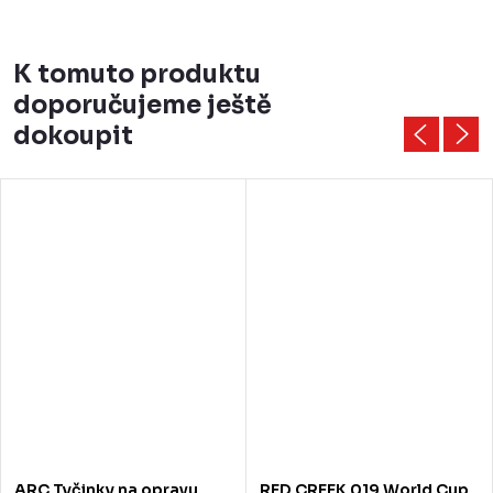
K tomuto produktu
doporučujeme ještě
dokoupit
ARC Tyčinky na opravu
RED CREEK 019 World Cup