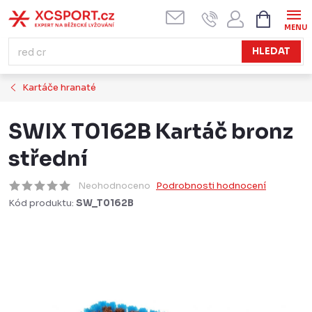
Přejít
NÁKUPN
KOŠÍK
na
obsah
HLEDAT
Kartáče hranaté
SWIX T0162B Kartáč bronz
střední
Neohodnoceno
Podrobnosti hodnocení
Kód produktu:
SW_T0162B