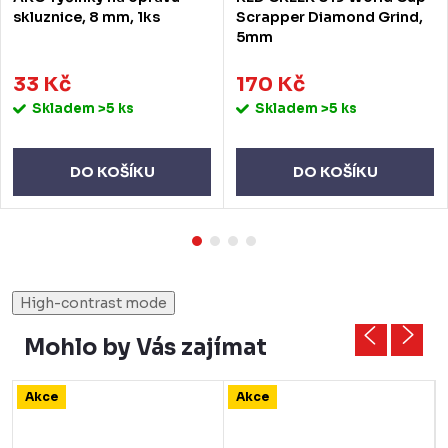
skluznice, 8 mm, 1ks
Scrapper Diamond Grind,
5mm
33 Kč
170 Kč
Skladem
>5 ks
Skladem
>5 ks
DO KOŠÍKU
DO KOŠÍKU
High-contrast mode
Mohlo by Vás zajímat
Akce
Akce