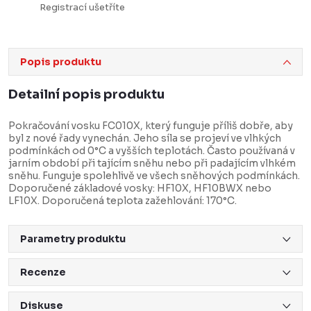
Registrací ušetříte
Popis produktu
Detailní popis produktu
Pokračování vosku FC010X, který funguje příliš dobře, aby
byl z nové řady vynechán. Jeho síla se projeví ve vlhkých
podmínkách od 0°C a vyšších teplotách. Často používaná v
jarním období při tajícím sněhu nebo při padajícím vlhkém
sněhu. Funguje spolehlivě ve všech sněhových podmínkách.
Doporučené základové vosky: HF10X, HF10BWX nebo
LF10X. Doporučená teplota zažehlování: 170°C.
Parametry produktu
Recenze
Diskuse