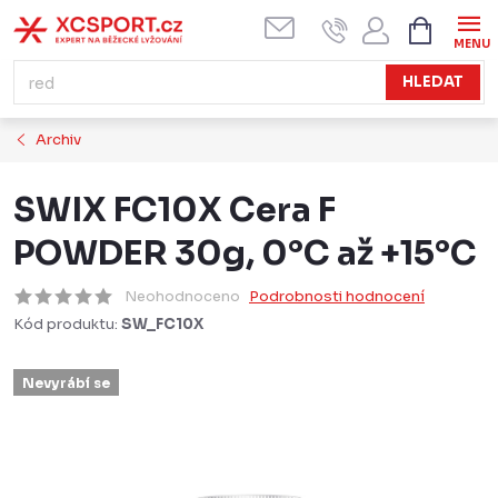
Přejít
NÁKUPN
KOŠÍK
na
obsah
HLEDAT
Archiv
SWIX FC10X Cera F
POWDER 30g, 0°C až +15°C
Neohodnoceno
Podrobnosti hodnocení
Kód produktu:
SW_FC10X
Nevyrábí se