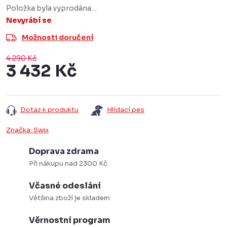
Položka byla vyprodána…
Nevyrábí se
Možnosti doručení
4 290 Kč
3 432 Kč
Měrná
cena:
Dotaz k produktu
Hlídací pes
Značka:
Swix
Doprava zdrama
Při nákupu nad 2300 Kč
Včasné odeslání
Většina zboží je skladem
Věrnostní program