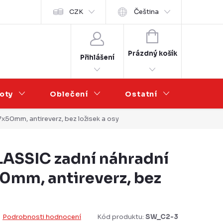
Velkoobchod
CZK
Čeština
NÁKUPNÍ
KOŠÍK
Prázdný košík
Přihlášení
oty
Oblečení
Ostatní
Výprod
50mm, antireverz, bez ložisek a osy
ASSIC zadní náhradní
0mm, antireverz, bez
Podrobnosti hodnocení
Kód produktu:
SW_C2-3