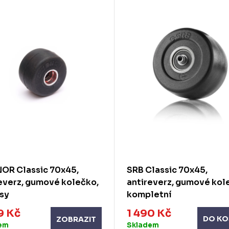
OR Classic 70x45,
SRB Classic 70x45,
everz, gumové kolečko,
antireverz, gumové kol
sy
kompletní
9 Kč
1 490 Kč
DO KO
ZOBRAZIT
em
Skladem