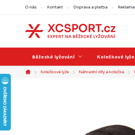
Přejít
O nás
Kontakt
Doprava a platba
Reklamac
na
obsah
Běžecké lyžování
Kolečkové lyže
Kolečkové lyže
Náhradní díly a kolečka
Domů