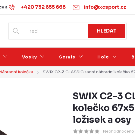
+420 732 655 668
info@xcsport.cz
e a vrácení
Obchodní podmínky
Ochrana osobních údajů
HLEDAT
Vosky
Servis
Hole
B
Náhradní kolečka
SWIX C2-3 CLASSIC zadní náhradní kolečko 67x
SWIX C2-3 CL
kolečko 67x5
ložisek a osy
Neohodnoceno