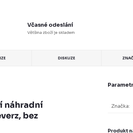
Včasné odeslání
Většina zboží je skladem
NZE
DISKUZE
ZNA
Parametr
í náhradní
Značka
:
verz, bez
Produkt n