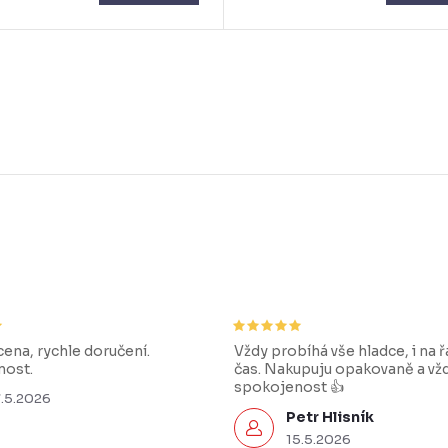
ena, rychle doručení.
Vždy probíhá vše hladce, i na 
ost.
čas. Nakupuju opakovaně a vž
spokojenost 👍
7.5.2026
Petr Hlisník
15.5.2026