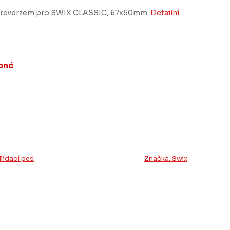
ntireverzem pro SWIX CLASSIC, 67x50mm.
Detailní
pné
lídací pes
Značka:
Swix