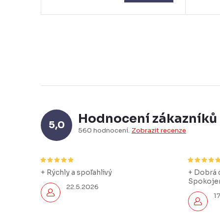
Hodnocení zákazníků
5,0
560 hodnocení
Zobrazit recenze
+ Rýchly a spoľahlivý
+ Dobrá c
Spokojen
22.5.2026
1