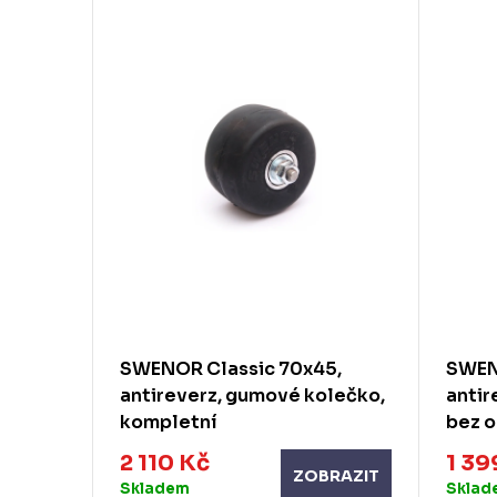
5 Hard,
SWENOR Classic 70x45,
SWEN
lečko,
antireverz, gumové kolečko,
antir
kompletní
bez o
2 110 Kč
1 39
RAZIT
ZOBRAZIT
Skladem
Sklad