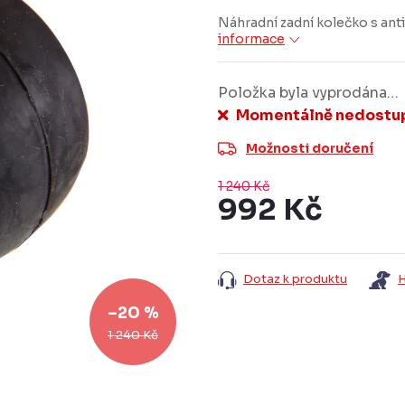
Náhradní zadní kolečko s a
informace
Položka byla vyprodána…
Momentálně nedostu
Možnosti doručení
1 240 Kč
992 Kč
Měrná
cena:
Dotaz k produktu
H
–20 %
1 240 Kč