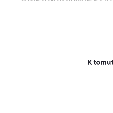
K tomut
–8 %
1 151 Kč