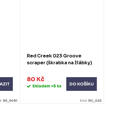
Red Creek 023 Groove
XCSPOR
scraper (škrabka na žlábky)
vazačk
80 Kč
78 Kč
AZIT
DO KOŠÍKU
Skladem
>5 ks
Skla
>5 pár
d:
RX_5081
Kód:
RC_023