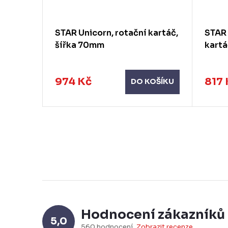
áč,
STAR Unicorn, rotační kartáč,
STAR 
šířka 70mm
kartá
974 Kč
817 
KOŠÍKU
DO KOŠÍKU
Hodnocení zákazníků
5,0
560 hodnocení
Zobrazit recenze