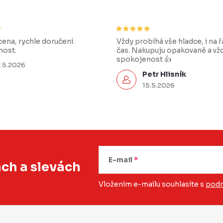
ena, rychle doručení.
Vždy probíhá vše hladce, i na 
ost.
čas. Nakupuju opakovaně a vž
spokojenost 👍
7.5.2026
Petr Hlisník
15.5.2026
E-mail
ách
a slevách
Vložením e-mailu souhlasíte s
podm