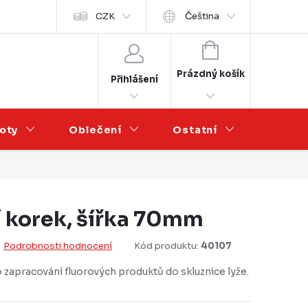
Velkoobchod
CZK
Čeština
NÁKUPNÍ
KOŠÍK
Prázdný košík
Přihlášení
oty
Oblečení
Ostatní
Výprod
 korek, šířka 70mm
Podrobnosti hodnocení
Kód produktu:
40107
zapracování fluorových produktů do skluznice lyže.