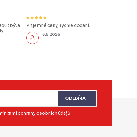
řadu zbývá
Příjemné ceny, rychlé dodání.
dy
6.5.2026
ODEBÍRAT
ínkami ochrany osobních údajů