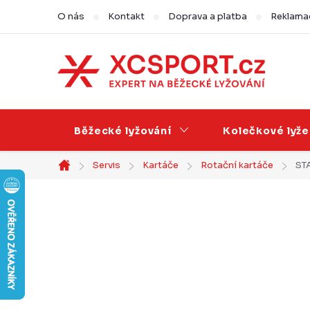
Přejít
O nás
Kontakt
Doprava a platba
Reklamac
na
obsah
Běžecké lyžování
Kolečkové lyže
Servis
Kartáče
Rotační kartáče
STA
Domů