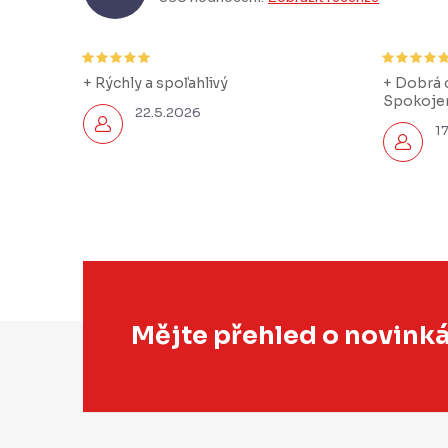
+ Rýchly a spoľahlivý
+ Dobrá c
Spokojen
22.5.2026
1
Z
Mějte přehled o novink
á
p
a