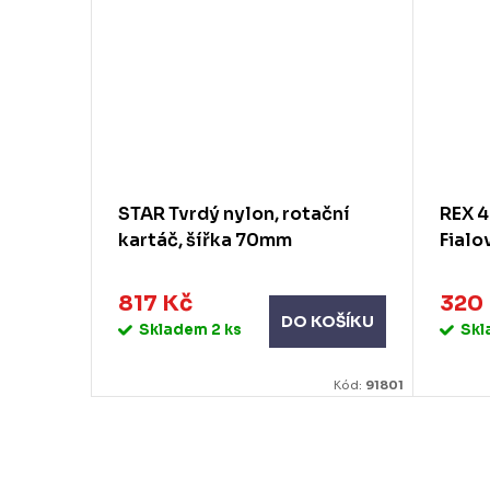
ním
STAR Tvrdý nylon, rotační
REX 4
m
kartáč, šířka 70mm
Fialo
817 Kč
320
KOŠÍKU
DO KOŠÍKU
Skladem
2 ks
Sk
Kód:
40078
Kód:
91801