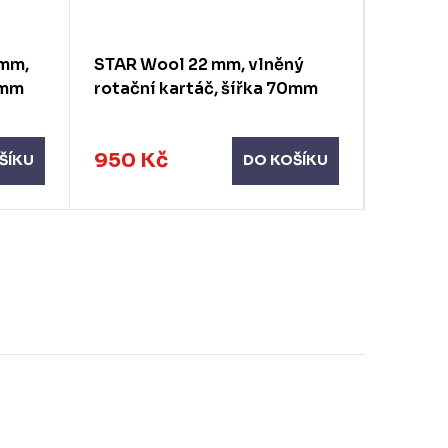
0mm,
STAR Wool 22 mm, vlněný
STAR W
0mm
rotační kartáč, šířka 70mm
rotačn
950 Kč
822 K
ŠÍKU
DO KOŠÍKU