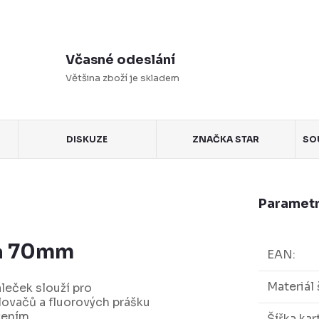
Včasné odeslání
Většina zboží je skladem
DISKUZE
ZNAČKA
STAR
SO
Parametr
ka 70mm
EAN
:
Materiál 
leček slouží pro
lovačů a fluorových prášku
řením.
Šířka kar