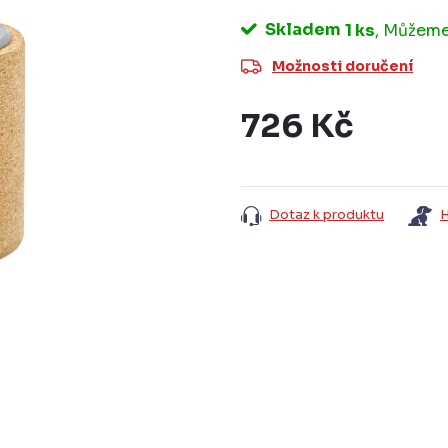
Skladem
1 ks
Možnosti doručení
726 Kč
Měrná
cena:
Dotaz k produktu
H