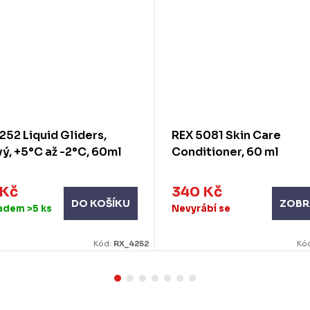
252 Liquid Gliders,
REX 5081 Skin Care
vý, +5°C až -2°C, 60ml
Conditioner, 60 ml
 Kč
340 Kč
ZOBR
DO KOŠÍKU
ladem
>5 ks
Nevyrábí se
Kód:
RX_4252
Kó