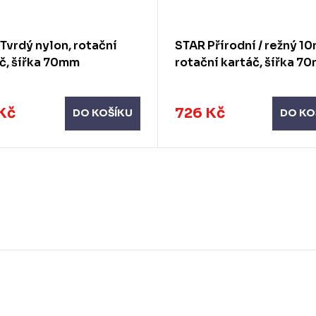
Tvrdý nylon, rotační
STAR Přírodní / režný 1
č, šířka 70mm
rotační kartáč, šířka 7
Kč
726 Kč
DO KOŠÍKU
DO KO