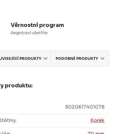
Věrnostní program
Registrací ušetříte
UVISEJÍCÍ PRODUKTY
PODOBNÉ PRODUKTY
y produktu:
8020617401078
štětiny
:
Korek
táče
:
70 mm