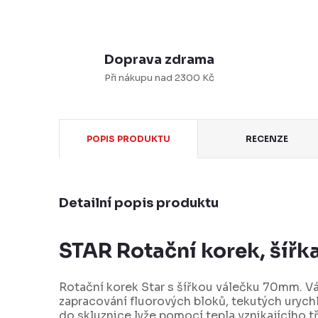
Doprava zdrama
Při nákupu nad 2300 Kč
POPIS PRODUKTU
RECENZE
Detailní popis produktu
STAR Rotační korek, šíř
Rotační korek Star s šířkou válečku 70mm. Vá
zapracování fluorových bloků, tekutých urych
do skluznice lyže pomocí tepla vznikajícího t