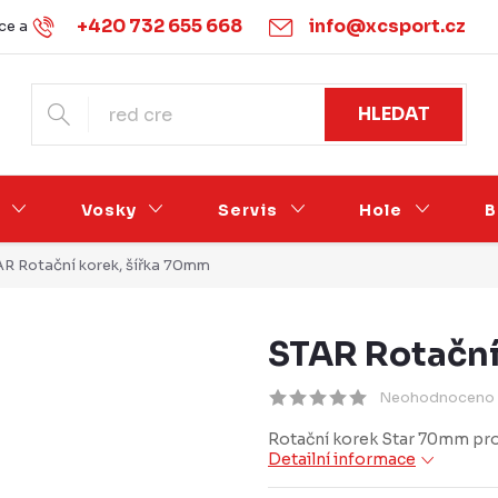
+420 732 655 668
info@xcsport.cz
e a vrácení
Obchodní podmínky
Ochrana osobních údajů
HLEDAT
Vosky
Servis
Hole
B
R Rotační korek, šířka 70mm
STAR Rotační
Neohodnoceno
Rotační korek Star 70mm pro 
Detailní informace