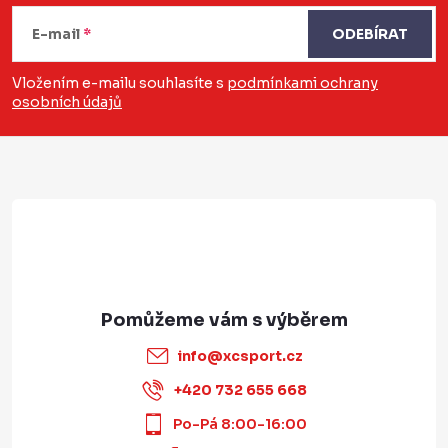
á
E-mail
ODEBÍRAT
p
a
Vložením e-mailu souhlasíte s
podmínkami ochrany
osobních údajů
t
í
info
@
xcsport.cz
+420 732 655 668
Po-Pá 8:00-16:00