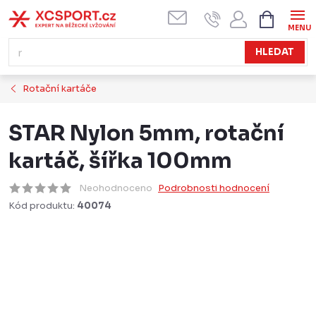
Přejít
NÁKUPN
KOŠÍK
na
obsah
HLEDAT
Rotační kartáče
STAR Nylon 5mm, rotační
kartáč, šířka 100mm
Neohodnoceno
Podrobnosti hodnocení
Kód produktu:
40074