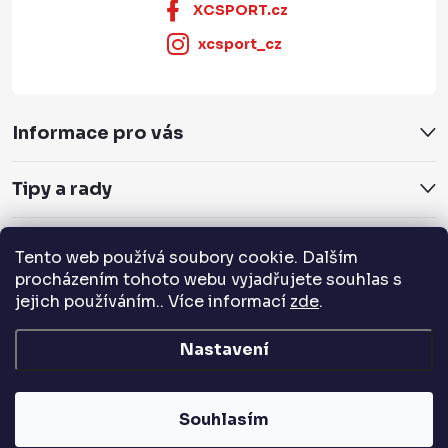
XCSPORT.cz
xcsport_cz
Informace pro vás
Tipy a rady
Servis a služby
Tento web používá soubory cookie. Dalším
procházením tohoto webu vyjadřujete souhlas s
Přijímáme online platby
jejich používáním.. Více informací
zde
.
Nastavení
Copyright 2026
XCSPORT.cz
. Všechna práva vyhrazena.
Souhlasím
Vytvořil Shoptet