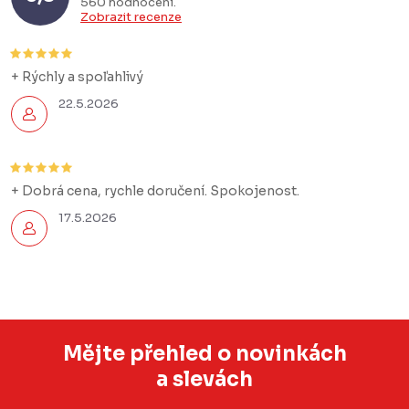
560 hodnocení
Zobrazit recenze
+ Rýchly a spoľahlivý
22.5.2026
+ Dobrá cena, rychle doručení. Spokojenost.
17.5.2026
Mějte přehled o novinkách
a slevách
Z