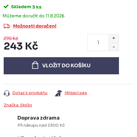
Skladem
3 ks
11.8.2026
Možnosti doručení
270 Kč
243 Kč
Měrná
cena:
VLOŽIT DO KOŠÍKU
Dotaz k produktu
Hlídací pes
Značka:
SkiGo
Doprava zdrama
Při nákupu nad 2300 Kč