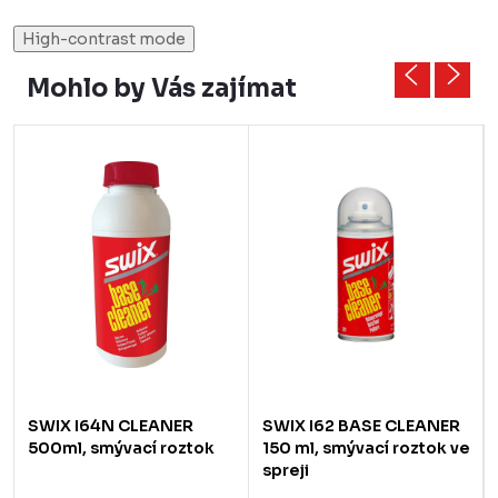
High-contrast mode
Mohlo by Vás zajímat
SWIX I64N CLEANER
SWIX I62 BASE CLEANER
500ml, smývací roztok
150 ml, smývací roztok ve
spreji