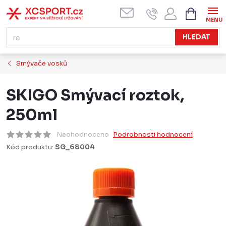
Přejít
NÁKUPN
KOŠÍK
na
obsah
HLEDAT
Smývače vosků
SKIGO Smývací roztok,
250ml
Neohodnoceno
Podrobnosti hodnocení
Kód produktu:
SG_68004