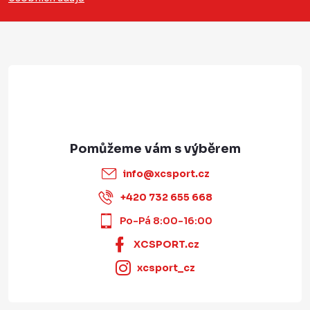
t
í
info
@
xcsport.cz
+420 732 655 668
Po-Pá 8:00-16:00
XCSPORT.cz
xcsport_cz