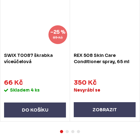
–25 %
89 Kč
SWIX T0087 škrabka
REX 508 Skin Care
víceúčelová
Conditioner spray, 65 ml
66 Kč
350 Kč
Skladem
4 ks
Nevyrábí se
ZOBRAZIT
DO KOŠÍKU