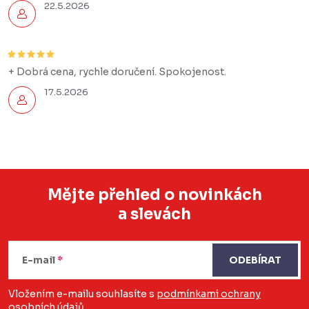
22.5.2026
+ Dobrá cena, rychle doručení. Spokojenost.
17.5.2026
Mějte přehled o novinkách
a slevách
Z
á
E-mail
ODEBÍRAT
p
a
Vložením e-mailu souhlasíte s
podmínkami ochrany
osobních údajů