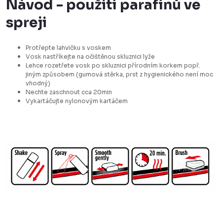
Návod - použití parafínů ve
spreji
Protřepte lahvičku s voskem
Vosk nastříkejte na očištěnou skluznici lyže
Lehce rozetřete vosk po skluznici přírodním korkem popř.
jiným způsobem (gumová stěrka, prst z hygienického není moc
vhodný)
Nechte zaschnout cca 20min
Vykartáčujte nylonovým kartáčem