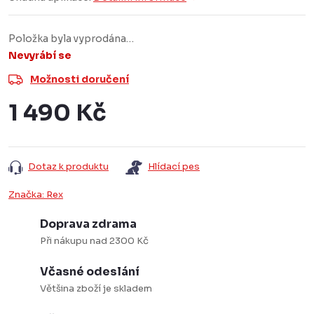
Položka byla vyprodána…
Nevyrábí se
Možnosti doručení
1 490 Kč
Měrná
cena:
Dotaz k produktu
Hlídací pes
Značka:
Rex
Doprava zdrama
Při nákupu nad 2300 Kč
Včasné odeslání
Většina zboží je skladem