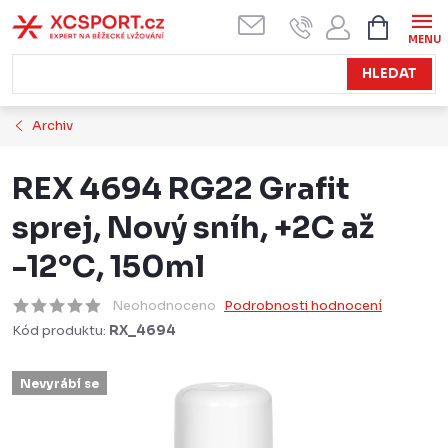
Přejít
NÁKUPN
KOŠÍK
na
obsah
HLEDAT
Archiv
REX 4694 RG22 Grafit
sprej, Nový sníh, +2C až
-12°C, 150ml
Neohodnoceno
Podrobnosti hodnocení
Kód produktu:
RX_4694
Nevyrábí se