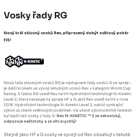
Vosky řady RG
Nový král skluzný vosků Rex, připravený dobýt světový pohár
FIS!
Nová řada skluzných vosků RG je nástupcem řady vosků G ve spreji -
je další krokem ve vývoji skluzných vosků Rex v kategorii World Cup
Racing. S řadou RG uvedl Rex na trh hydrofobní technologii N-Kinetic
Level 2, která navazuje na spreje HF a G, jenž Rex uvedl na trh v roce
2018. Hydrofobní technologie N-Kinetic Level 2, nabízí vynikající
výkon za všech sněhových podnínek. Ve všech výkonostních testech
byl lepší než vosky z řady G.
Rex N-KINETIC ™ 2 je netoxický,
odpuzuje nečistoty a je ultrarychlý!
Stejně jako HF a G vosky ve spreji od Rex obsahují v tekuté