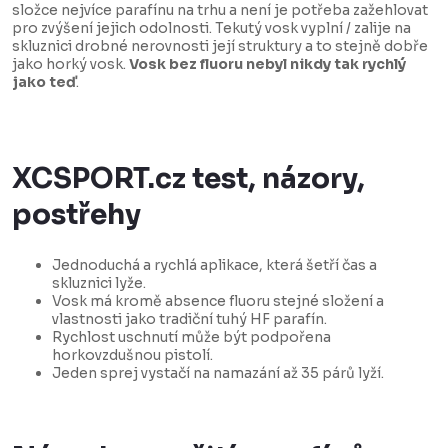
složce nejvíce parafínu na trhu a není je potřeba zažehlovat
pro zvýšení jejich odolnosti. Tekutý vosk vyplní / zalije na
skluznici drobné nerovnosti její struktury a to stejně dobře
jako horký vosk.
Vosk bez fluoru nebyl nikdy tak rychlý
jako teď
.
XCSPORT.cz test, názory,
postřehy
Jednoduchá a rychlá aplikace, která šetří čas a
skluznici lyže.
Vosk má kromě absence fluoru stejné složení a
vlastnosti jako tradiční tuhý HF parafín.
Rychlost uschnutí může být podpořena
horkovzdušnou pistolí.
Jeden sprej vystačí na namazání až 35 párů lyží.