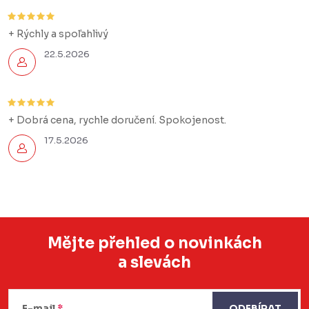
+ Rýchly a spoľahlivý
22.5.2026
+ Dobrá cena, rychle doručení. Spokojenost.
17.5.2026
Mějte přehled o novinkách
a slevách
Z
á
E-mail
ODEBÍRAT