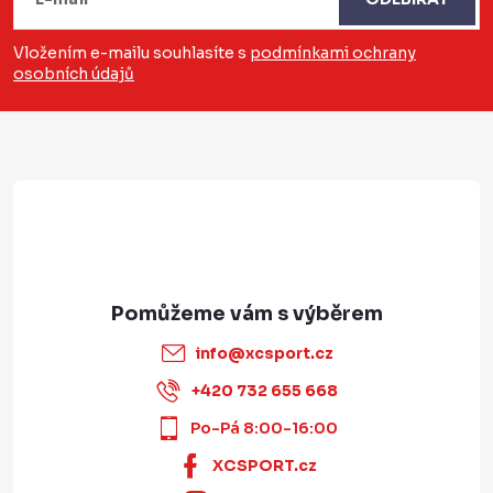
p
a
Vložením e-mailu souhlasíte s
podmínkami ochrany
osobních údajů
t
í
info
@
xcsport.cz
+420 732 655 668
Po-Pá 8:00-16:00
XCSPORT.cz