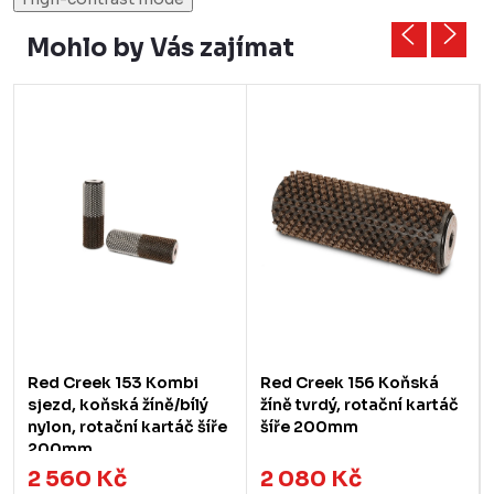
Mohlo by Vás zajímat
Red Creek 153 Kombi
Red Creek 156 Koňská
sjezd, koňská žíně/bílý
žíně tvrdý, rotační kartáč
nylon, rotační kartáč šíře
šíře 200mm
200mm
2 560 Kč
2 080 Kč