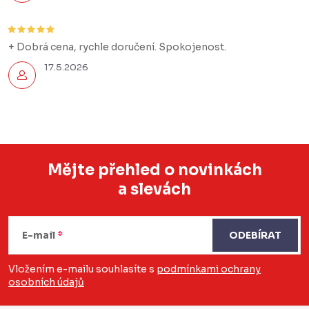
+ Dobrá cena, rychle doručení. Spokojenost.
17.5.2026
Mějte přehled o novinkách
a slevách
Z
á
E-mail
ODEBÍRAT
p
a
Vložením e-mailu souhlasíte s
podmínkami ochrany
osobních údajů
t