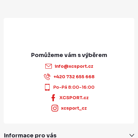
í
info
@
xcsport.cz
+420 732 655 668
Po-Pá 8:00-16:00
XCSPORT.cz
xcsport_cz
Informace pro vás