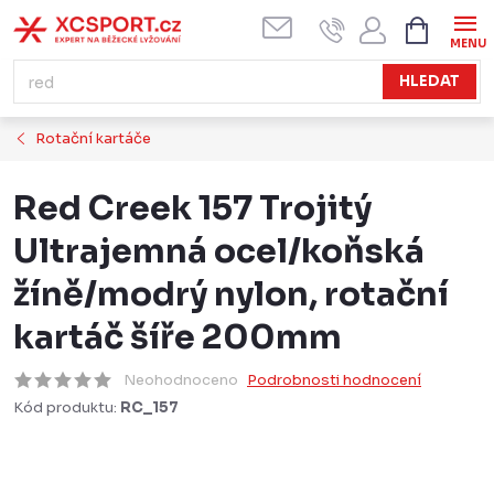
Přejít
NÁKUPN
KOŠÍK
na
obsah
HLEDAT
Rotační kartáče
Red Creek 157 Trojitý
Ultrajemná ocel/koňská
žíně/modrý nylon, rotační
kartáč šíře 200mm
Neohodnoceno
Podrobnosti hodnocení
Kód produktu:
RC_157