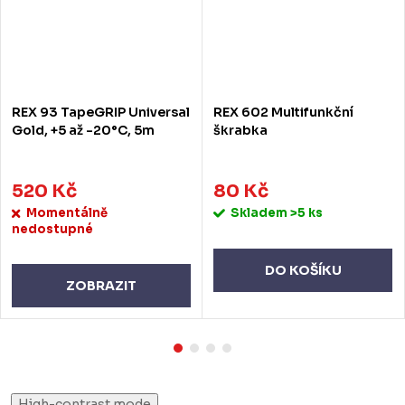
REX 93 TapeGRIP Universal
REX 602 Multifunkční
Gold, +5 až -20°C, 5m
škrabka
520 Kč
80 Kč
Momentálně
Skladem
>5 ks
nedostupné
DO KOŠÍKU
ZOBRAZIT
High-contrast mode