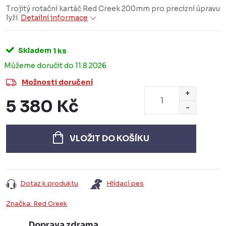
Trojitý rotační kartáč Red Creek 200mm pro precizní úpravu
lyží.
Detailní informace
Skladem
1 ks
11.8.2026
Možnosti doručení
5 380 Kč
Měrná
cena:
VLOŽIT DO KOŠÍKU
Dotaz k produktu
Hlídací pes
Značka:
Red Creek
Doprava zdrama