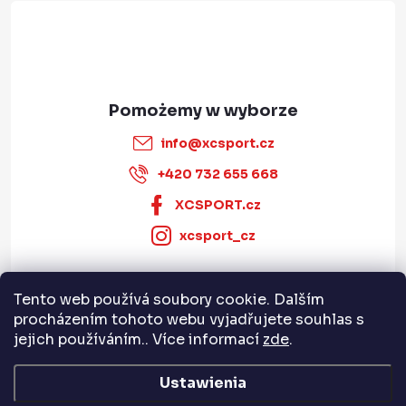
info
@
xcsport.cz
+420 732 655 668
XCSPORT.cz
xcsport_cz
Tento web používá soubory cookie. Dalším
Informace pro vás
procházením tohoto webu vyjadřujete souhlas s
jejich používáním.. Více informací
zde
.
Servis a služby
Ustawienia