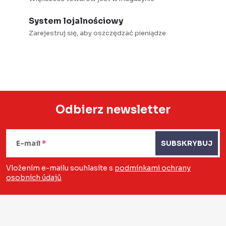
System lojalnościowy
Zarejestruj się, aby oszczędzać pieniądze
Odbierz newsletter
S
t
E-mail
SUBSKRYBUJ
o
Vložením e-mailu souhlasíte s
podmínkami ochrany
osobních údajů
p
k
a