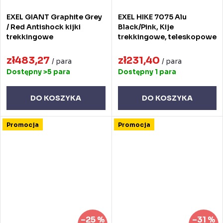
EXEL GIANT Graphite Grey
EXEL HIKE 7075 Alu
/ Red Antishock kijki
Black/Pink, Kije
trekkingowe
trekkingowe, teleskopowe
zł483,27
zł231,40
/ para
/ para
Dostępny
>5 para
Dostępny
1 para
DO KOSZYKA
DO KOSZYKA
Promocja
Promocja
–25 %
–31 %