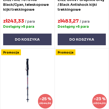
p
d
Black/Cyan, teleskopowe
/ Black Antishock kijki
kijki trekkingowe
trekkingowe
r
u
o
zł243,33
zł483,27
k
/ para
/ para
Dostępny
>5 para
Dostępny
>5 para
d
t
u
ó
DO KOSZYKA
DO KOSZYKA
k
w
Promocja
Promocja
t
ó
w
–25 %
–23 %
zł644,36
zł304,20