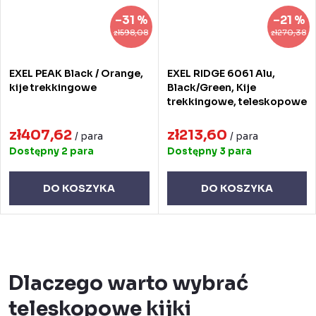
–31 %
–21 %
zł598,08
zł270,38
EXEL PEAK Black / Orange,
EXEL RIDGE 6061 Alu,
kije trekkingowe
Black/Green, Kije
trekkingowe, teleskopowe
zł407,62
zł213,60
/ para
/ para
Dostępny
2 para
Dostępny
3 para
DO KOSZYKA
DO KOSZYKA
K
o
Dlaczego warto wybrać
n
teleskopowe kijki
t