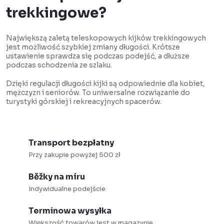
r
trekkingowe?
o
l
Największą zaletą teleskopowych kijków trekkingowych
jest możliwość szybkiej zmiany długości. Krótsze
k
ustawienie sprawdza się podczas podejść, a dłuższe
i
podczas schodzenia ze szlaku.
l
Dzięki regulacji długości kijki są odpowiednie dla kobiet,
i
mężczyzn i seniorów. To uniwersalne rozwiązanie do
turystyki górskiej i rekreacyjnych spacerów.
s
t
y
Transport bezpłatny
Przy zakupie powyżej 500 zł
Běžky na míru
Indywidualne podejście
Terminowa wysyłka
Większość towarów jest w magazynie