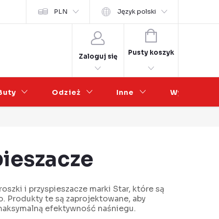
osobních údajů
PLN
Współpraca hurtowa
Język polski
KOSZYK
Pusty koszyk
Zaloguj się
Buty
Odzież
Inne
Wyprzedaż
spieszacze
szki i przyspieszacze marki Star, które są
. Produkty te są zaprojektowane, aby
 maksymalną efektywność naśniegu.