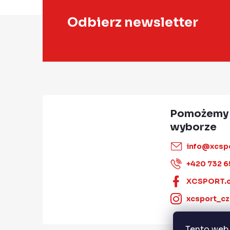
S
Odbierz newsletter
t
o
p
k
a
info
@
xcsp
+420 732 6
XCSPORT.
xcsport_cz
Tento web 