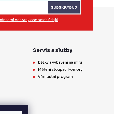
SUBSKRYBUJ
ínkami ochrany osobních údajů
Servis a služby
Běžky a vybavení na míru
Měření stoupací komory
Věrnostní program