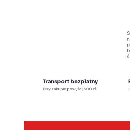
S
n
t
p
r
t
ś
l
Transport bezpłatny
i
Przy zakupie powyżej 500 zł
l
i
s
t