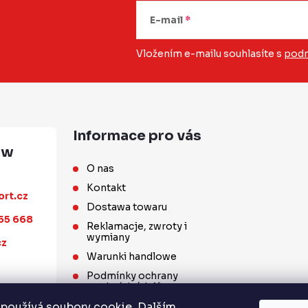
E-mail
Vložením e-mailu souhlasíte s
podm
Informace pro vás
O nas
Kontakt
ort.cz
Dostawa towaru
55 668
Reklamacje, zwroty i
wymiany
cz
Warunki handlowe
Podmínky ochrany
osobních údajů
Współpraca hurtowa
používá soubory cookie. Dalším