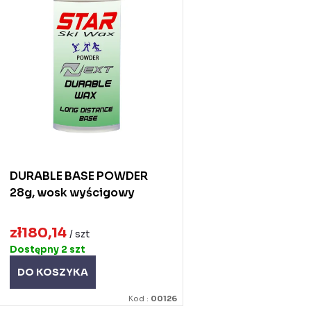
a
s
n
a
e
p
p
o
o
d
DURABLE BASE POWDER
d
u
28g, wosk wyścigowy
u
k
zł180,14
k
/ szt
Dostępny
2 szt
ó
DO KOSZYKA
ó
w
Kod :
00126