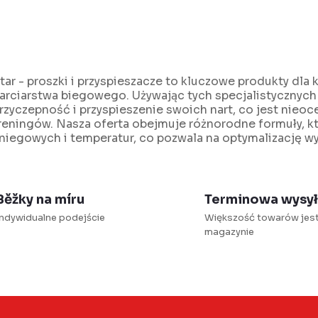
w
K
o
n
tar - proszki i przyspieszacze to kluczowe produkty dl
arciarstwa biegowego. Używając tych specjalistycznyc
rzyczepność i przyspieszenie swoich nart, co jest nie
reningów. Nasza oferta obejmuje różnorodne formuły,
niegowych i temperatur, co pozwala na optymalizację w
o
k
Běžky na míru
Terminowa wysy
Indywidualne podejście
Większość towarów jes
magazynie
y