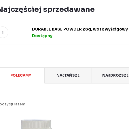
Najczęściej sprzedawane
DURABLE BASE POWDER 28g, wosk wyścigowy
Dostępny
S
POLECAMY
NAJTAŃSZE
NAJDROŻSZE
o
pozycji razem
o
L
w