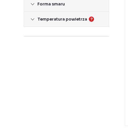
Forma smaru
t
Temperatura powietrza
?
i
r
r
t
t