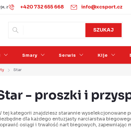
+420 732 655 668
info@xcsport.cz
je, zwroty i wymiany
Warunki handlowe
Podmínky ochrany 
SZUKAJ
i
Smary
Serwis
Kije
rty
Star
Star - proszki i przy
 tej kategorii znajdziesz starannie wyselekcjonowane pro
iezbędne dla każdego entuzjasty narciarstwa biegowego
oprawić osiągi i trwałość nart biegowych, zapewniając