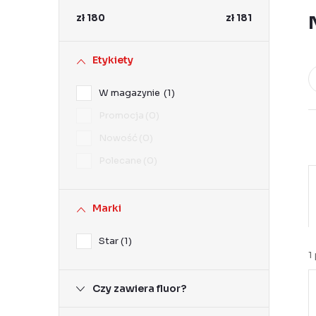
k
zł
180
zł
181
b
o
Etykiety
c
W magazynie
1
z
Promocja
0
n
Nowość
0
y
Polecane
0
Marki
r
Star
1
t
1
Czy zawiera fluor?
i